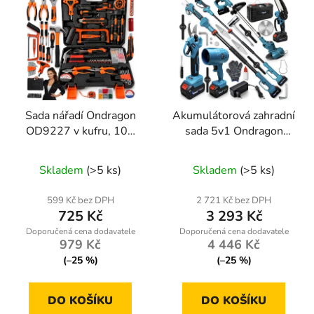
Sada nářadí Ondragon
Akumulátorová zahradní
OD9227 v kufru, 109
sada 5v1 Ondragon
dílů, gola sada, bity,
OD9210, teleskopická
kleště a příslušenství
pila, sekátor, vyžínač,
Skladem
(>5 ks)
Skladem
(>5 ks)
foukač, 2× aku 48 V
599 Kč bez DPH
2 721 Kč bez DPH
725 Kč
3 293 Kč
979 Kč
4 446 Kč
(–25 %)
(–25 %)
DO KOŠÍKU
DO KOŠÍKU