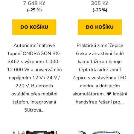
7 648 Kč
305 Kč
(–25 %)
(–25 %)
DO KOŠÍKU
DO KOŠÍKU
Autonomní naftové
Praktická zimní čepice
topení ONDRAGON BX-
Geko v atraktivní šedé
3467 s výkonem 1 000–
kamufláži kombinuje
12 000 W a univerzálním
teplo klasické zimní
napájením 12 V / 24 V /
čepice s vestavěnou LED
220 V. Bluetooth
diodou a dobíjecím
ovládání přes mobilní
akumulátorem. 🏕️ Ideální
telefon, integrovaná
handsfree řešení pro...
5litrová...