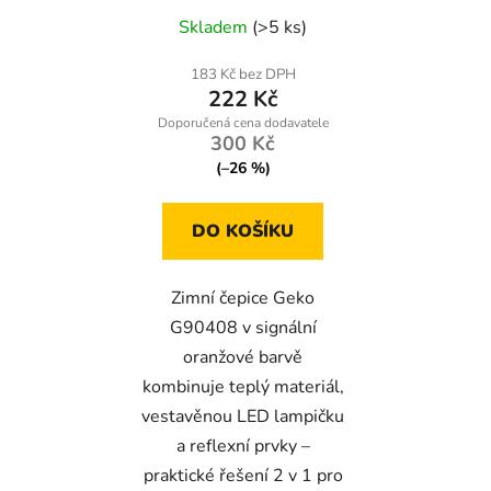
reflexními prvky pro
Skladem
(>5 ks)
maximální viditelnost
183 Kč bez DPH
222 Kč
300 Kč
(–26 %)
DO KOŠÍKU
Zimní čepice Geko
G90408 v signální
oranžové barvě
kombinuje teplý materiál,
vestavěnou LED lampičku
a reflexní prvky –
praktické řešení 2 v 1 pro