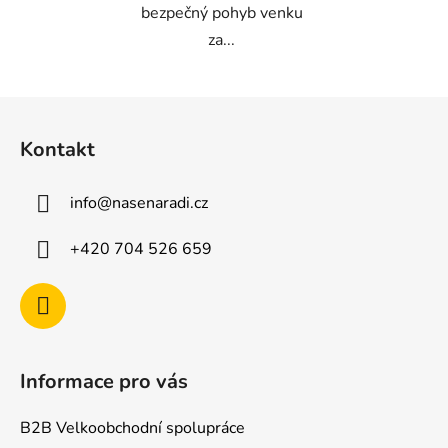
bezpečný pohyb venku
za...
Z
á
Kontakt
p
a
info
@
nasenaradi.cz
t
í
+420 704 526 659
Informace pro vás
B2B Velkoobchodní spolupráce