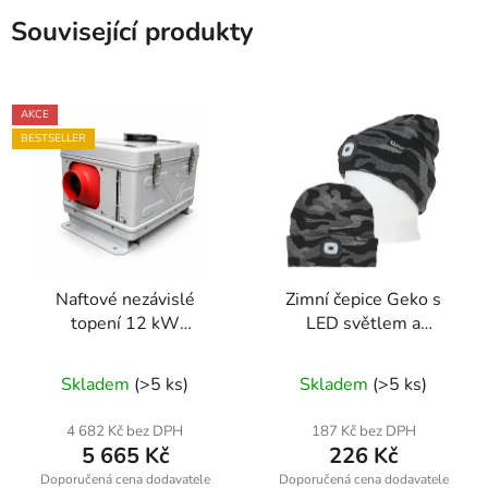
Související produkty
AKCE
BESTSELLER
Naftové nezávislé
Zimní čepice Geko s
topení 12 kW
LED světlem a
12/24/220 V s
akumulátorem šedá
Bluetooth – nádrž 5 l
kamufláž – handsfree
Skladem
(>5 ks)
Skladem
(>5 ks)
ONDRAGON BX-3467
osvětlení pro outdoor
aktivity
4 682 Kč bez DPH
187 Kč bez DPH
5 665 Kč
226 Kč