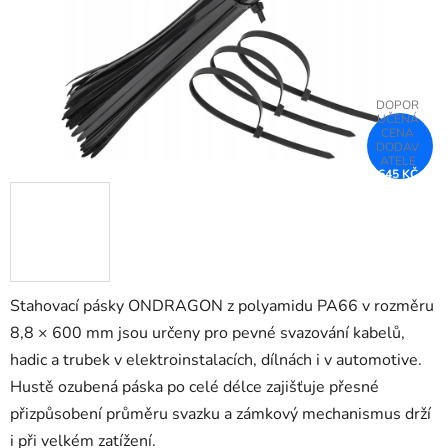
645 KČ
–25 %
Stahovací pásky ONDRAGON z polyamidu PA66 v rozměru
8,8 × 600 mm jsou určeny pro pevné svazování kabelů,
hadic a trubek v elektroinstalacích, dílnách i v automotive.
Hustě ozubená páska po celé délce zajišťuje přesné
přizpůsobení průměru svazku a zámkový mechanismus drží
i při velkém zatížení.