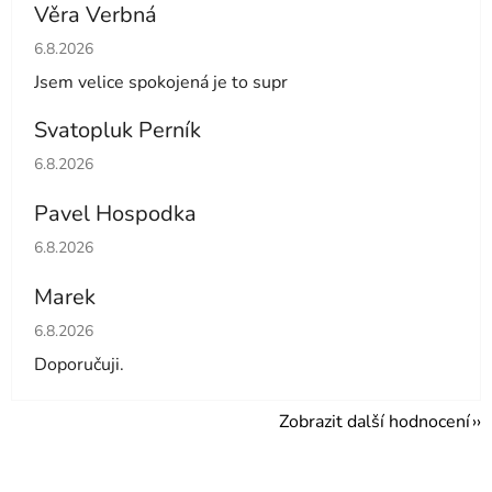
Věra Verbná
Hodnocení obchodu je 5 z 5 hvězdiček.
6.8.2026
Jsem velice spokojená je to supr
Svatopluk Perník
Hodnocení obchodu je 5 z 5 hvězdiček.
6.8.2026
Pavel Hospodka
Hodnocení obchodu je 5 z 5 hvězdiček.
6.8.2026
Marek
Hodnocení obchodu je 4 z 5 hvězdiček.
6.8.2026
Doporučuji.
Zobrazit další hodnocení