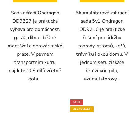
Sada nářadí Ondragon
Akumulátorová zahradní
OD9227 je praktická
sada 5v1 Ondragon
výbava pro domácnost,
OD9210 je praktické
garáž, dílnu i běžné
řešení pro údržbu
montážní a opravárenské
zahrady, stromů, keřů,
práce. V pevném
trávníku i okolí domu. V
transportním kufru
jednom setu získáte
najdete 109 dílů včetně
řetězovou pilu,
gola...
akumulátorový...
AKCE
BESTSELLER