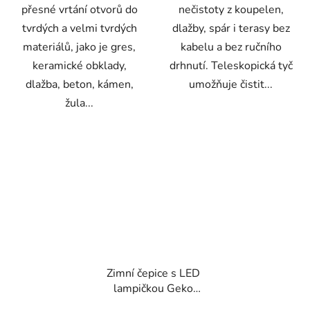
přesné vrtání otvorů do
nečistoty z koupelen,
tvrdých a velmi tvrdých
dlažby, spár i terasy bez
materiálů, jako je gres,
kabelu a bez ručního
keramické obklady,
drhnutí. Teleskopická tyč
dlažba, beton, kámen,
umožňuje čistit...
žula...
Zimní čepice s LED
lampičkou Geko
G90408 – oranžová s