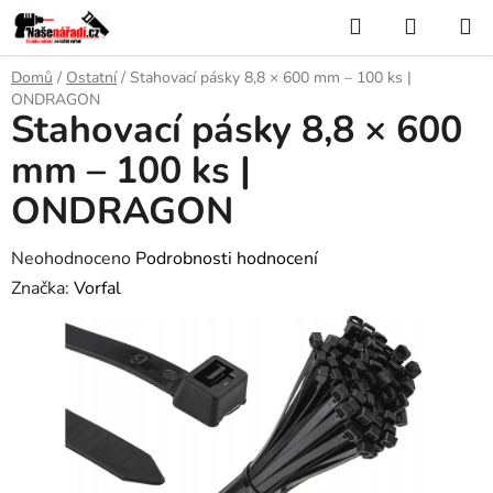
Přejít
Hledat
NÁKUP
na
KOŠÍK
obsah
Domů
/
Ostatní
/
Stahovací pásky 8,8 × 600 mm – 100 ks |
ONDRAGON
Stahovací pásky 8,8 × 600
mm – 100 ks |
ONDRAGON
Průměrné
Neohodnoceno
Podrobnosti hodnocení
hodnocení
Značka:
Vorfal
produktu
je
0,0
z
5
hvězdiček.