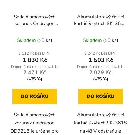
Sada diamantových
Akumulátorový čisticí
korunek Ondragon
kartáč Skytech SK-3618
OD9218 6–68 mm
48 V – teleskopická tyč
M14, 11 ks, na gres,
+ 3 kartáče
Skladem
(>5 ks)
Skladem
(>5 ks)
obklady, beton a kámen
1 512 Kč bez DPH
1 242 Kč bez DPH
1 830 Kč
1 503 Kč
2 471 Kč
2 029 Kč
(–25 %)
(–25 %)
DO KOŠÍKU
DO KOŠÍKU
Sada diamantových
Akumulátorový čisticí
korunek Ondragon
kartáč Skytech SK-3618
OD9218 je určena pro
na 48 V odstraňuje