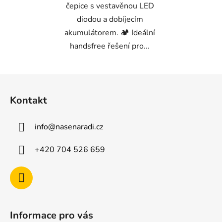
čepice s vestavěnou LED
diodou a dobíjecím
akumulátorem. 🏕️ Ideální
handsfree řešení pro...
Z
á
Kontakt
p
a
info
@
nasenaradi.cz
t
í
+420 704 526 659
Informace pro vás