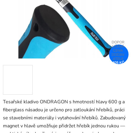
hvězdiček.
405 KČ
–25 %
Tesařské kladivo ONDRAGON s hmotností hlavy 600 g a
fiberglass násadou je určeno pro zatloukání hřebíků, práci
se stavebními materiály i vytahování hřebíků. Zabudovaný
magnet v hlavě umožňuje přidržet hřebík jednou rukou —