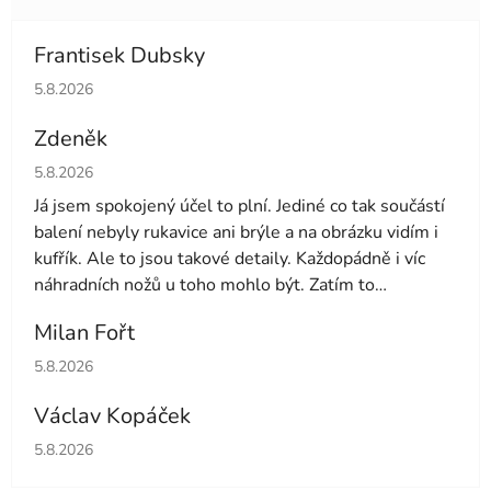
Frantisek Dubsky
Hodnocení obchodu je 5 z 5 hvězdiček.
5.8.2026
Zdeněk
Hodnocení obchodu je 4 z 5 hvězdiček.
5.8.2026
Já jsem spokojený účel to plní. Jediné co tak součástí
balení nebyly rukavice ani brýle a na obrázku vidím i
kufřík. Ale to jsou takové detaily. Každopádně i víc
náhradních nožů u toho mohlo být. Zatím to
používám druhý den tak uvidíme dále
Milan Fořt
Hodnocení obchodu je 5 z 5 hvězdiček.
5.8.2026
Václav Kopáček
Hodnocení obchodu je 5 z 5 hvězdiček.
5.8.2026