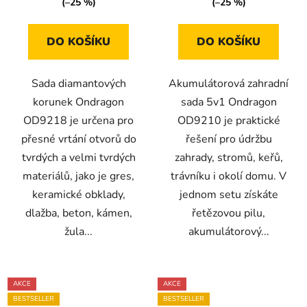
(–25 %)
(–25 %)
DO KOŠÍKU
DO KOŠÍKU
Sada diamantových
Akumulátorová zahradní
korunek Ondragon
sada 5v1 Ondragon
OD9218 je určena pro
OD9210 je praktické
přesné vrtání otvorů do
řešení pro údržbu
tvrdých a velmi tvrdých
zahrady, stromů, keřů,
materiálů, jako je gres,
trávníku i okolí domu. V
keramické obklady,
jednom setu získáte
dlažba, beton, kámen,
řetězovou pilu,
žula...
akumulátorový...
AKCE
AKCE
BESTSELLER
BESTSELLER