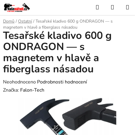
Přejít
Hledat
NÁKUP
na
KOŠÍK
obsah
Domů
/
Ostatní
/
Tesařské kladivo 600 g ONDRAGON — s
magnetem v hlavě a fiberglass násadou
Tesařské kladivo 600 g
ONDRAGON — s
magnetem v hlavě a
fiberglass násadou
Průměrné
Neohodnoceno
Podrobnosti hodnocení
hodnocení
Značka:
Falon-Tech
produktu
je
0,0
z
5