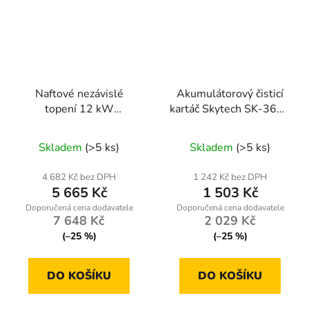
Naftové nezávislé
Akumulátorový čisticí
topení 12 kW
kartáč Skytech SK-3618
12/24/220 V s
48 V – teleskopická tyč
Bluetooth – nádrž 5 l
+ 3 kartáče
Skladem
(>5 ks)
Skladem
(>5 ks)
ONDRAGON BX-3467
4 682 Kč bez DPH
1 242 Kč bez DPH
5 665 Kč
1 503 Kč
7 648 Kč
2 029 Kč
(–25 %)
(–25 %)
DO KOŠÍKU
DO KOŠÍKU