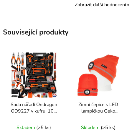
Zobrazit další hodnocení
Související produkty
Sada nářadí Ondragon
Zimní čepice s LED
OD9227 v kufru, 109
lampičkou Geko
dílů, gola sada, bity,
G90408 – oranžová s
kleště a příslušenství
reflexními prvky pro
Skladem
(>5 ks)
Skladem
(>5 ks)
maximální viditelnost