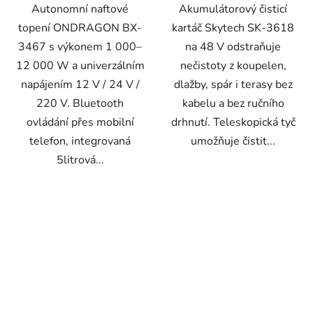
Autonomní naftové
Akumulátorový čisticí
topení ONDRAGON BX-
kartáč Skytech SK-3618
3467 s výkonem 1 000–
na 48 V odstraňuje
12 000 W a univerzálním
nečistoty z koupelen,
napájením 12 V / 24 V /
dlažby, spár i terasy bez
220 V. Bluetooth
kabelu a bez ručního
ovládání přes mobilní
drhnutí. Teleskopická tyč
telefon, integrovaná
umožňuje čistit...
5litrová...