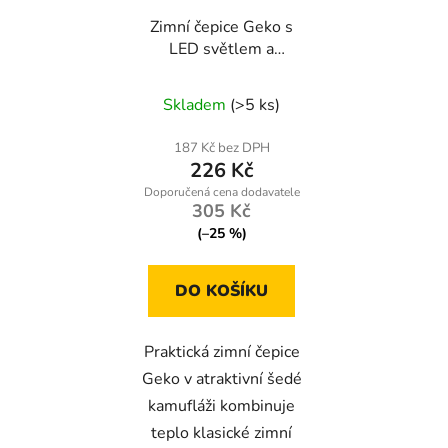
Zimní čepice Geko s
LED světlem a
akumulátorem šedá
kamufláž – handsfree
Skladem
(>5 ks)
osvětlení pro outdoor
aktivity
187 Kč bez DPH
226 Kč
305 Kč
(–25 %)
DO KOŠÍKU
Praktická zimní čepice
Geko v atraktivní šedé
kamufláži kombinuje
teplo klasické zimní