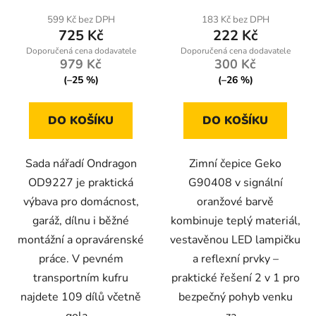
599 Kč bez DPH
183 Kč bez DPH
725 Kč
222 Kč
979 Kč
300 Kč
(–25 %)
(–26 %)
DO KOŠÍKU
DO KOŠÍKU
Sada nářadí Ondragon
Zimní čepice Geko
OD9227 je praktická
G90408 v signální
výbava pro domácnost,
oranžové barvě
garáž, dílnu i běžné
kombinuje teplý materiál,
montážní a opravárenské
vestavěnou LED lampičku
práce. V pevném
a reflexní prvky –
transportním kufru
praktické řešení 2 v 1 pro
najdete 109 dílů včetně
bezpečný pohyb venku
gola...
za...