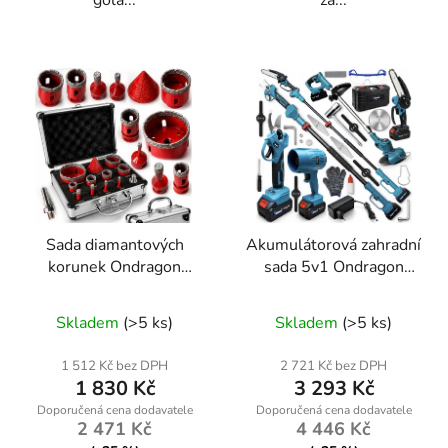
Sada diamantových
Akumulátorová zahradní
korunek Ondragon
sada 5v1 Ondragon
OD9218 6–68 mm
OD9210, teleskopická
M14, 11 ks, na gres,
pila, sekátor, vyžínač,
Skladem
(>5 ks)
Skladem
(>5 ks)
obklady, beton a kámen
foukač, 2× aku 48 V
1 512 Kč bez DPH
2 721 Kč bez DPH
1 830 Kč
3 293 Kč
2 471 Kč
4 446 Kč