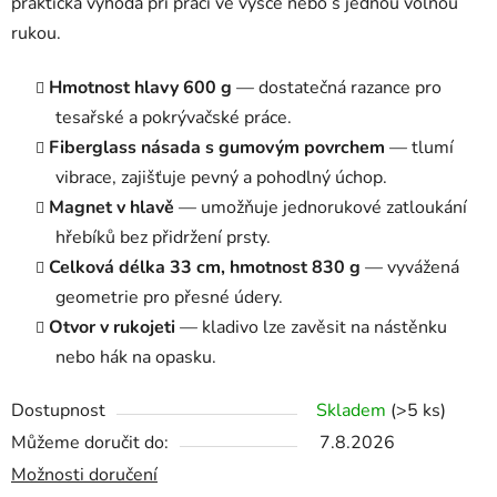
praktická výhoda při práci ve výšce nebo s jednou volnou
rukou.
Hmotnost hlavy 600 g
— dostatečná razance pro
tesařské a pokrývačské práce.
Fiberglass násada s gumovým povrchem
— tlumí
vibrace, zajišťuje pevný a pohodlný úchop.
Magnet v hlavě
— umožňuje jednorukové zatloukání
hřebíků bez přidržení prsty.
Celková délka 33 cm, hmotnost 830 g
— vyvážená
geometrie pro přesné údery.
Otvor v rukojeti
— kladivo lze zavěsit na nástěnku
nebo hák na opasku.
Dostupnost
Skladem
(>5 ks)
Můžeme doručit do:
7.8.2026
Možnosti doručení