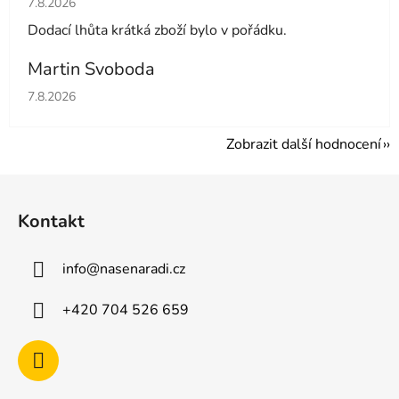
7.8.2026
Dodací lhůta krátká zboží bylo v pořádku.
Martin Svoboda
Hodnocení obchodu je 5 z 5 hvězdiček.
7.8.2026
Zobrazit další hodnocení
Z
á
Kontakt
p
a
info
@
nasenaradi.cz
t
í
+420 704 526 659