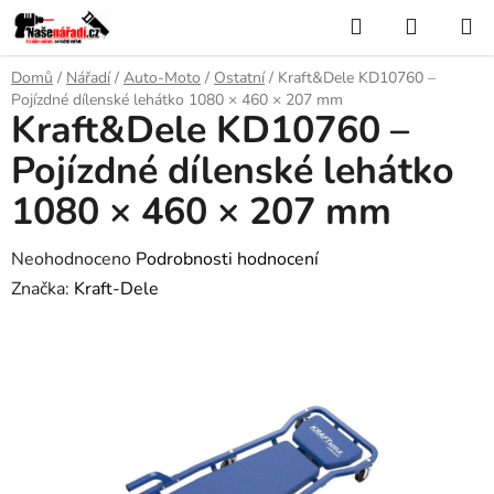
Přejít
Hledat
NÁKUP
na
KOŠÍK
obsah
Domů
/
Nářadí
/
Auto-Moto
/
Ostatní
/
Kraft&Dele KD10760 –
Pojízdné dílenské lehátko 1080 × 460 × 207 mm
Kraft&Dele KD10760 –
Pojízdné dílenské lehátko
1080 × 460 × 207 mm
Průměrné
Neohodnoceno
Podrobnosti hodnocení
hodnocení
Značka:
Kraft-Dele
produktu
je
0,0
z
5
hvězdiček.