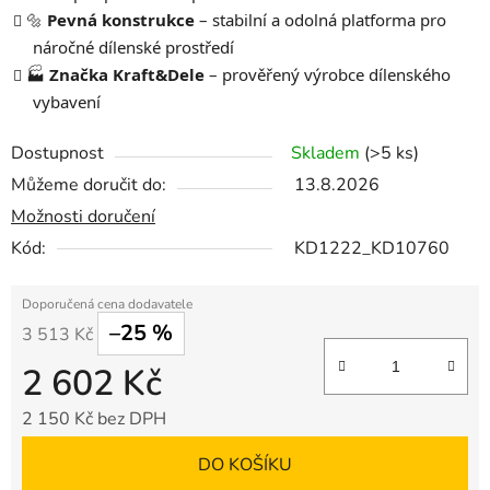
🔩
Pevná konstrukce
– stabilní a odolná platforma pro
náročné dílenské prostředí
🏭
Značka Kraft&Dele
– prověřený výrobce dílenského
vybavení
Dostupnost
Skladem
(>5 ks)
Můžeme doručit do:
13.8.2026
Možnosti doručení
Kód:
KD1222_KD10760
–25 %
3 513 Kč
2 602 Kč
2 150 Kč bez DPH
Měrná cena:
DO KOŠÍKU