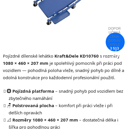
3 513
KČ
Pojízdné dílenské lehátko
Kraft&Dele KD10760
s rozměry
–25 %
1080 × 460 × 207 mm
je spolehlivý pomocník při práci pod
vozidlem — pohodlná poloha vleže, snadný pohyb po dílně a
odolná konstrukce pro každodenní profesionální použití.
🛞
Pojízdná platforma
– snadný pohyb pod vozidlem bez
zbytečného namáhání
🪑
Polstrovaná plocha
– komfort při práci vleže i při
delších opravách
📐
Rozměry 1080 × 460 × 207 mm
– dostatečná délka i
šířka pro pohodlnou práci