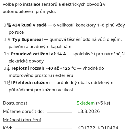
volba pro instalace senzorů a elektrických obvodů v
automobilovém průmyslu.
🔢
424 kusů v sadě
— 6 velikostí, konektory 1–6 pinů vždy
po ruce
💧
Typ Superseal
— gumová těsnění odolná vůči olejům,
palivům a brzdovým kapalinám
⚡
Proudové zatížení až 14 A
— spolehlivé i pro náročnější
elektrické obvody
🌡️
Teplotní rozsah −40 až +125 °C
— vhodné do
motorového prostoru i exteriéru
📦
Přehledn uložení
— průhledný obal s oddělenými
přihrádkami pro každou velikost
Dostupnost
Skladem
(>5 ks)
Můžeme doručit do:
13.8.2026
Možnosti doručení
Kód:
KD1222_KD10494