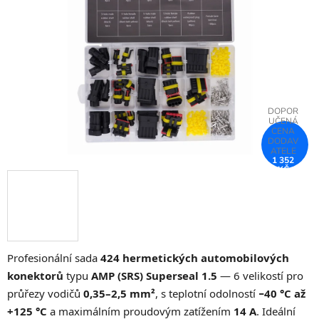
5
hvězdiček.
1 352
KČ
–75 %
Profesionální sada
424 hermetických automobilových
konektorů
typu
AMP (SRS) Superseal 1.5
— 6 velikostí pro
průřezy vodičů
0,35–2,5 mm²
, s teplotní odolností
−40 °C až
+125 °C
a maximálním proudovým zatížením
14 A
. Ideální