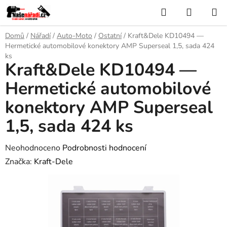
Přejít
Hledat
NÁKUP
na
KOŠÍK
obsah
Domů
/
Nářadí
/
Auto-Moto
/
Ostatní
/
Kraft&Dele KD10494 —
Hermetické automobilové konektory AMP Superseal 1,5, sada 424
ks
Kraft&Dele KD10494 —
Hermetické automobilové
konektory AMP Superseal
1,5, sada 424 ks
Průměrné
Neohodnoceno
Podrobnosti hodnocení
hodnocení
Značka:
Kraft-Dele
produktu
je
0,0
z