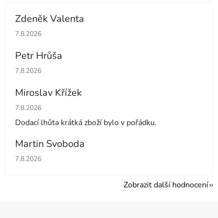
Zdeněk Valenta
Hodnocení obchodu je 5 z 5 hvězdiček.
7.8.2026
Petr Hrůša
Hodnocení obchodu je 5 z 5 hvězdiček.
7.8.2026
Miroslav Křížek
Hodnocení obchodu je 5 z 5 hvězdiček.
7.8.2026
Dodací lhůta krátká zboží bylo v pořádku.
Martin Svoboda
Hodnocení obchodu je 5 z 5 hvězdiček.
7.8.2026
Zobrazit další hodnocení
Z