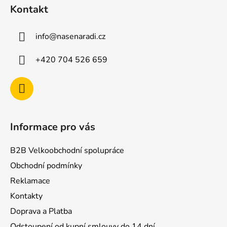
á
Kontakt
p
a
info
@
nasenaradi.cz
t
í
+420 704 526 659
Informace pro vás
B2B Velkoobchodní spolupráce
Obchodní podmínky
Reklamace
Kontakty
Doprava a Platba
Odstoupení od kupní smlouvy do 14 dní