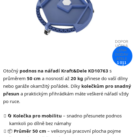
hvězdiček.
1 011
KČ
Otočný
podnos na nářadí Kraft&Dele KD10763
s
–26 %
průměrem
50 cm
a nosností až
20 kg
přinese do vaší dílny
nebo garáže okamžitý pořádek. Díky
kolečkům pro snadný
přesun
a praktickým přihrádkám máte veškeré nářadí vždy
po ruce.
🔄
Kolečka pro mobilitu
– snadno přesunete podnos
kamkoli po dílně bez námahy
📦
Průměr 50 cm
– velkorysá pracovní plocha pojme