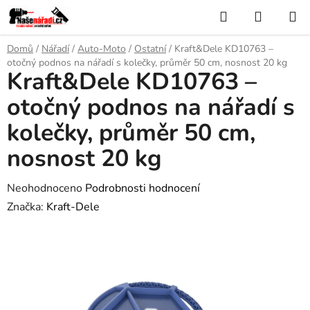
Přejít
Hledat
NÁKUP
na
KOŠÍK
obsah
Domů
/
Nářadí
/
Auto-Moto
/
Ostatní
/
Kraft&Dele KD10763 –
otočný podnos na nářadí s kolečky, průměr 50 cm, nosnost 20 kg
Kraft&Dele KD10763 –
otočný podnos na nářadí s
kolečky, průměr 50 cm,
nosnost 20 kg
Průměrné
Neohodnoceno
Podrobnosti hodnocení
hodnocení
Značka:
Kraft-Dele
produktu
je
0,0
z
5