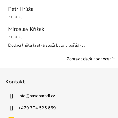
Petr Hrůša
Hodnocení obchodu je 5 z 5 hvězdiček.
7.8.2026
Miroslav Křížek
Hodnocení obchodu je 5 z 5 hvězdiček.
7.8.2026
Dodací lhůta krátká zboží bylo v pořádku.
Zobrazit další hodnocení
Z
á
Kontakt
p
a
info
@
nasenaradi.cz
t
í
+420 704 526 659