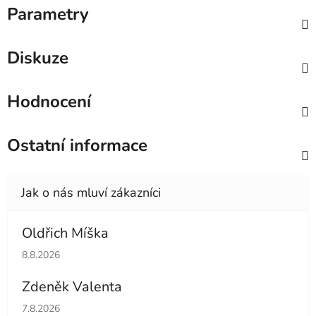
Parametry
Diskuze
Hodnocení
Ostatní informace
Oldřich Míška
Hodnocení obchodu je 5 z 5 hvězdiček.
8.8.2026
Zdeněk Valenta
Hodnocení obchodu je 5 z 5 hvězdiček.
7.8.2026