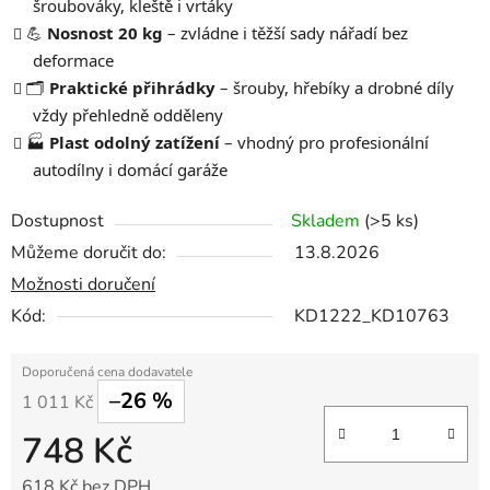
šroubováky, kleště i vrtáky
💪
Nosnost 20 kg
– zvládne i těžší sady nářadí bez
deformace
🗂️
Praktické přihrádky
– šrouby, hřebíky a drobné díly
vždy přehledně odděleny
🏭
Plast odolný zatížení
– vhodný pro profesionální
autodílny i domácí garáže
Dostupnost
Skladem
(>5 ks)
Můžeme doručit do:
13.8.2026
Možnosti doručení
Kód:
KD1222_KD10763
–26 %
1 011 Kč
748 Kč
618 Kč bez DPH