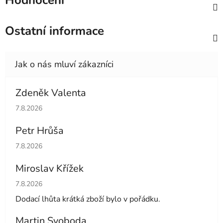
Hodnocení
Ostatní informace
Zdeněk Valenta
Hodnocení obchodu je 5 z 5 hvězdiček.
7.8.2026
Petr Hrůša
Hodnocení obchodu je 5 z 5 hvězdiček.
7.8.2026
Miroslav Křížek
Hodnocení obchodu je 5 z 5 hvězdiček.
7.8.2026
Dodací lhůta krátká zboží bylo v pořádku.
Martin Svoboda