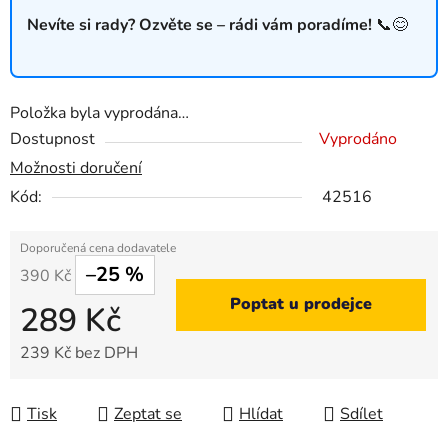
Nevíte si rady? Ozvěte se – rádi vám poradíme!
📞😊
Položka byla vyprodána…
Dostupnost
Vyprodáno
Možnosti doručení
Kód:
42516
–25 %
390 Kč
Poptat u prodejce
289 Kč
239 Kč bez DPH
Měrná cena:
Tisk
Zeptat se
Hlídat
Sdílet