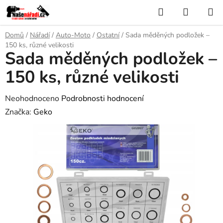
Přejít
Hledat
NÁKUP
na
KOŠÍK
obsah
Domů
/
Nářadí
/
Auto-Moto
/
Ostatní
/
Sada měděných podložek –
150 ks, různé velikosti
Sada měděných podložek –
150 ks, různé velikosti
Průměrné
Neohodnoceno
Podrobnosti hodnocení
hodnocení
Značka:
Geko
produktu
je
0,0
z
5
hvězdiček.