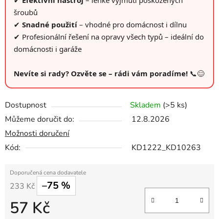
✔
Efektivní nástroj
– lehké vyjmutí poškozených
šroubů
✔
Snadné použití
– vhodné pro domácnost i dílnu
✔ Profesionální řešení na opravy všech typů – ideální do
domácnosti i garáže
Nevíte si rady? Ozvěte se – rádi vám poradíme!
📞😊
Dostupnost
Skladem
(>5 ks)
Můžeme doručit do:
12.8.2026
Možnosti doručení
Kód:
KD1222_KD10263
–75 %
233 Kč
57 Kč