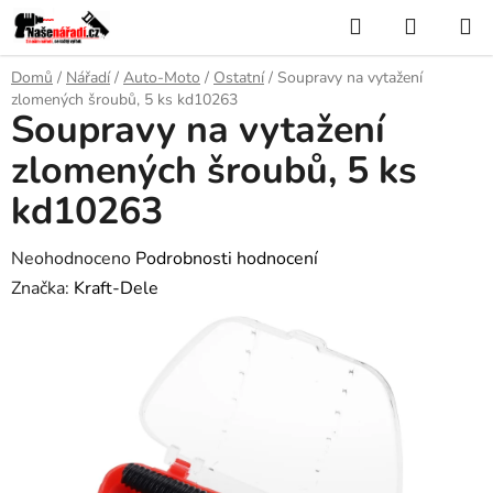
Přejít
Hledat
NÁKUP
na
KOŠÍK
obsah
Domů
/
Nářadí
/
Auto-Moto
/
Ostatní
/
Soupravy na vytažení
zlomených šroubů, 5 ks kd10263
Soupravy na vytažení
zlomených šroubů, 5 ks
kd10263
Průměrné
Neohodnoceno
Podrobnosti hodnocení
hodnocení
Značka:
Kraft-Dele
produktu
je
0,0
z
5
hvězdiček.