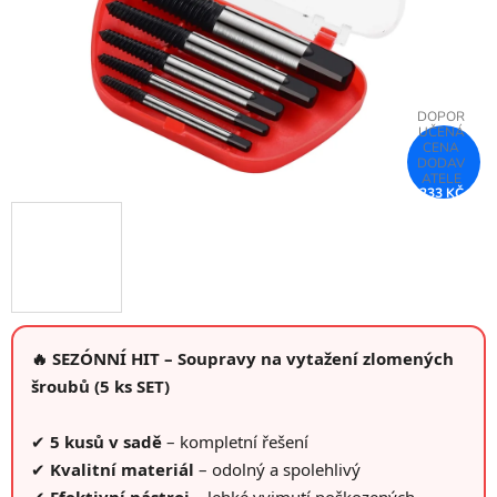
233 KČ
–75 %
🔥 SEZÓNNÍ HIT – Soupravy na vytažení zlomených
šroubů (5 ks SET)
✔
5 kusů v sadě
– kompletní řešení
✔
Kvalitní materiál
– odolný a spolehlivý