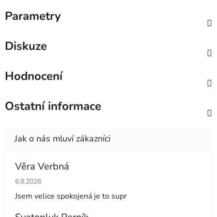
Parametry
Diskuze
Hodnocení
Ostatní informace
Věra Verbná
Hodnocení obchodu je 5 z 5 hvězdiček.
6.8.2026
Jsem velice spokojená je to supr