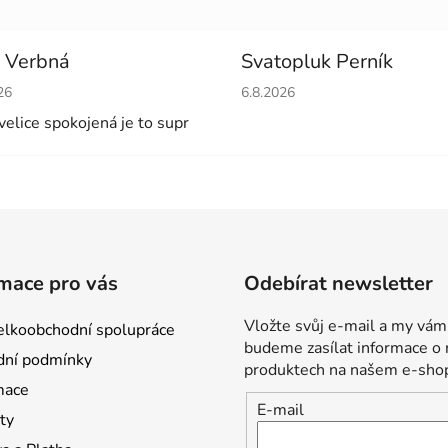
 Verbná
Svatopluk Perník
cení obchodu je 5 z 5 hvězdiček.
Hodnocení obchodu je 5 z 5 
26
6.8.2026
velice spokojená je to supr
mace pro vás
Odebírat newsletter
Vložte svůj e-mail a my vám
lkoobchodní spolupráce
budeme zasílat informace o
ní podmínky
produktech na našem e-sho
mace
E-mail
ty