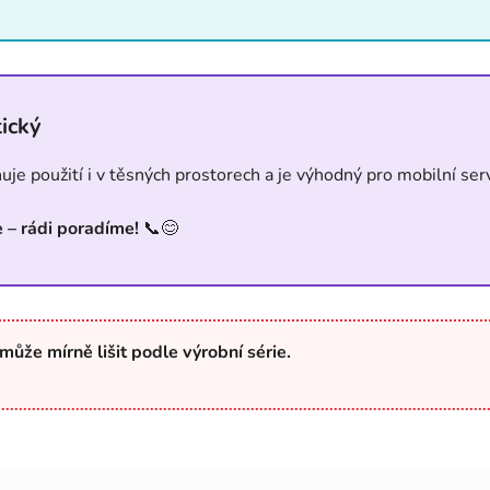
ický
je použití i v těsných prostorech a je výhodný pro mobilní serv
e – rádi poradíme!
📞😊
může mírně lišit podle výrobní série.