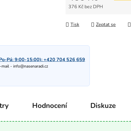
376 Kč bez DPH
Měrná cena:
Tisk
Zeptat se
Po-Pá: 9:00-15:00):
+420 704 526 659
-mail -
info@nasenaradi.cz
try
Hodnocení
Diskuze