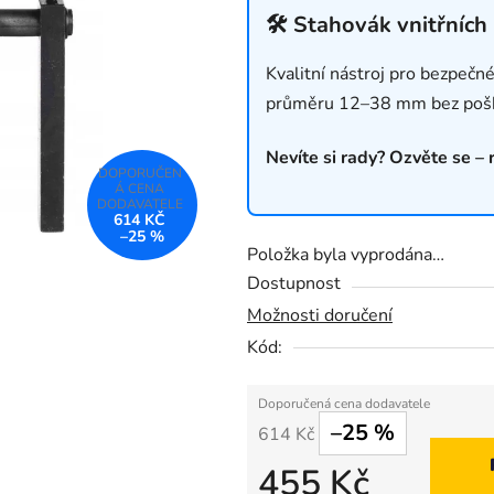
0,0
🛠 Stahovák vnitřních
z
Kvalitní nástroj pro bezpečné
5
průměru 12–38 mm bez poško
hvězdiček.
Nevíte si rady? Ozvěte se –
614 KČ
–25 %
Položka byla vyprodána…
Dostupnost
Možnosti doručení
Kód:
–25 %
614 Kč
455 Kč