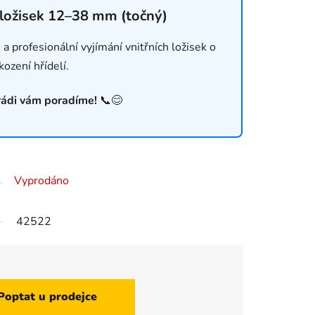
 ložisek 12–38 mm (točný)
 a profesionální vyjímání vnitřních ložisek o
zení hřídelí.
 rádi vám poradíme!
📞😊
Vyprodáno
42522
Poptat u prodejce