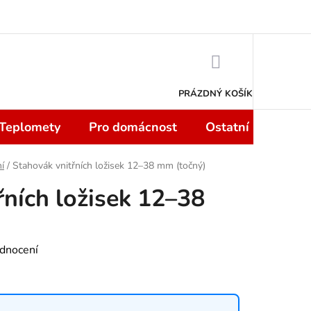
 smlouvy do 14 dní
Podmínky ochrany osobních údajů
Moje objedn
NÁKUPNÍ
KOŠÍK
PRÁZDNÝ KOŠÍK
 Teplomety
Pro domácnost
Ostatní
Sport
í
/
Stahovák vnitřních ložisek 12–38 mm (točný)
řních ložisek 12–38
dnocení