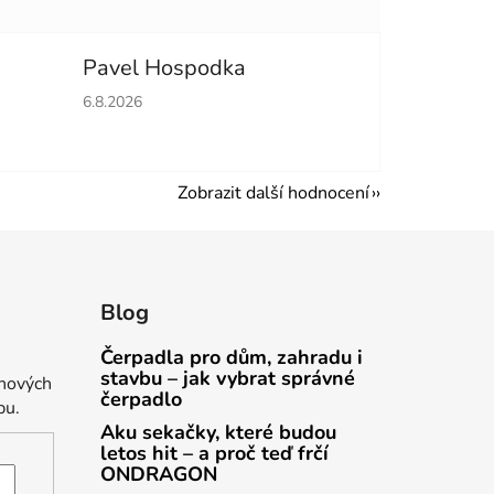
Pavel Hospodka
hvězdiček.
Hodnocení obchodu je 5 z 5 hvězdiček.
6.8.2026
Zobrazit další hodnocení
Blog
Čerpadla pro dům, zahradu i
stavbu – jak vybrat správné
 nových
čerpadlo
pu.
Aku sekačky, které budou
letos hit – a proč teď frčí
ONDRAGON