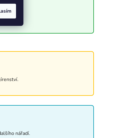
lasím
ž.
írenství.
alšího nářadí.