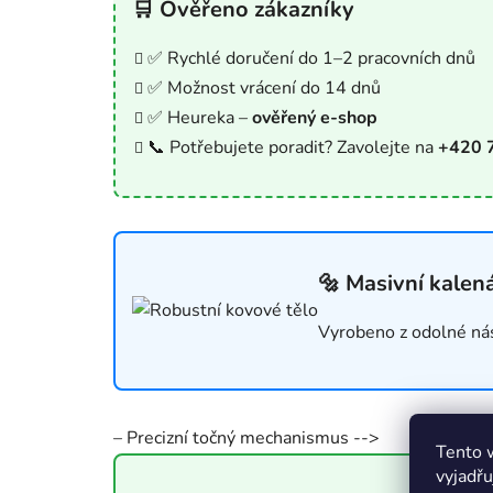
🛒 Ověřeno zákazníky
✅ Rychlé doručení do 1–2 pracovních dnů
✅ Možnost vrácení do 14 dnů
✅ Heureka –
ověřený e-shop
📞 Potřebujete poradit? Zavolejte na
+420 
🔩 Masivní kalen
Vyrobeno z odolné nás
– Precizní točný mechanismus -->
Tento 
vyjadřu