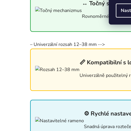
↔ Točný systém p
Nast
Rovnoměrné uchopení lo
– Univerzální rozsah 12–38 mm -->
📏 Kompatibilní s 
Univerzálně použitelný r
⚙ Rychlé nastav
Snadná úprava rozteče 