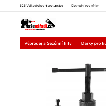
Přejít
B2B Velkoobchodní spolupráce
Obchodní podmínky
na
obsah
Výprodej a Sezónní hity
Dárky pro ku