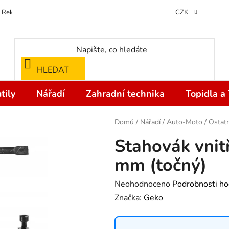
Reklamace
Kontakty
Doprava a Platba
Odstoupení od kupní
CZK
HLEDAT
tily
Nářadí
Zahradní technika
Topidla a
Domů
/
Nářadí
/
Auto-Moto
/
Ostatn
Stahovák vnit
mm (točný)
Průměrné
Neohodnoceno
Podrobnosti ho
hodnocení
Značka:
Geko
produktu
je