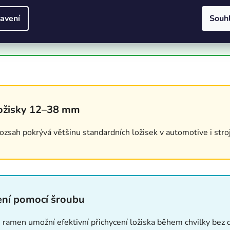
ro rovnoměrné uchopení
avení
Souh
žiska zabraňuje jeho deformaci a výrazně usnadňuje demontá
ložisky 12–38 mm
ozsah pokrývá většinu standardních ložisek v automotive i stroj
ení pomocí šroubu
ramen umožní efektivní přichycení ložiska během chvilky bez d