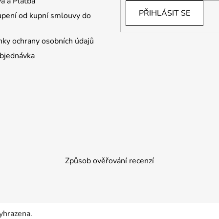
a a Platba
PŘIHLÁSIT SE
pení od kupní smlouvy do
ky ochrany osobních údajů
bjednávka
Způsob ověřování recenzí
yhrazena.