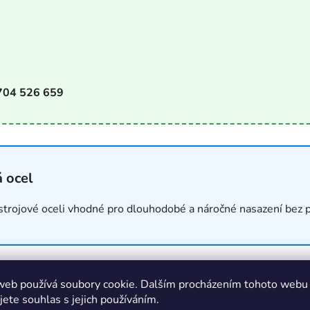
704 526 659
á ocel
trojové oceli vhodné pro dlouhodobé a náročné nasazení bez p
web používá soubory cookie. Dalším procházením tohoto webu
jete souhlas s jejich používáním.