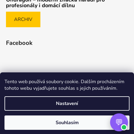
profesionály i domácí dílnu
ARCHIV
Facebook
Tento web používá soubory cookie. Dalším procházením
Způsob ověřování recenzí
tohoto webu vyjadřujete souhlas s jejich používáním.
Nastavení
Vytvořil Shoptet Premium
Souhlasím
Copyright 2026
nasenaradi.cz
. Všechna práva
vyhrazena.