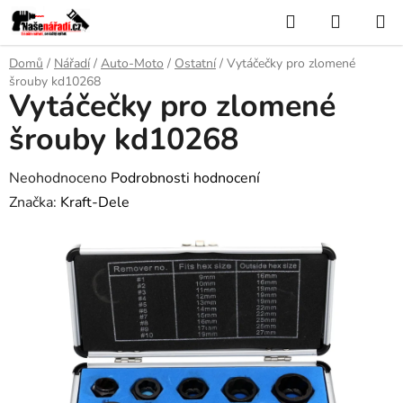
Přejít
Hledat
NÁKUP
na
KOŠÍK
obsah
Domů
/
Nářadí
/
Auto-Moto
/
Ostatní
/
Vytáčečky pro zlomené
šrouby kd10268
Vytáčečky pro zlomené
šrouby kd10268
Průměrné
Neohodnoceno
Podrobnosti hodnocení
hodnocení
Značka:
Kraft-Dele
produktu
je
0,0
z
5
hvězdiček.