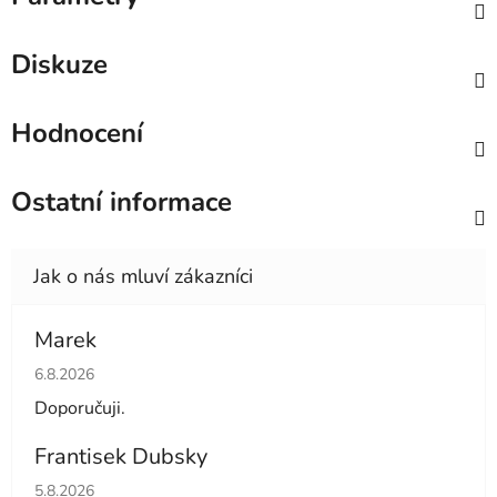
Diskuze
Hodnocení
Ostatní informace
Marek
Hodnocení obchodu je 4 z 5 hvězdiček.
6.8.2026
Doporučuji.
Frantisek Dubsky
Hodnocení obchodu je 5 z 5 hvězdiček.
5.8.2026