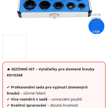
1 539
KČ
–75 %
🔥 SEZÓNNÍ HIT – Vytáčečky pro zlomené šrouby
KD10268
✔
Profesionální sada pro vyjmutí zlomených
šroubů
– účinné řešení
✔
Více rozměrů v sadě
– univerzální použití
✔
Kvalitní zpracování
– dlouhá životnost