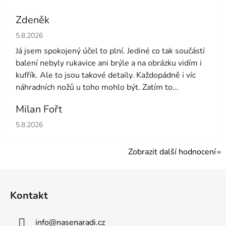
Zdeněk
Hodnocení obchodu je 4 z 5 hvězdiček.
5.8.2026
Já jsem spokojený účel to plní. Jediné co tak součástí
balení nebyly rukavice ani brýle a na obrázku vidím i
kufřík. Ale to jsou takové detaily. Každopádně i víc
náhradních nožů u toho mohlo být. Zatím to
používám druhý den tak uvidíme dále
Milan Fořt
Hodnocení obchodu je 5 z 5 hvězdiček.
5.8.2026
Zobrazit další hodnocení
Z
á
Kontakt
p
a
info
@
nasenaradi.cz