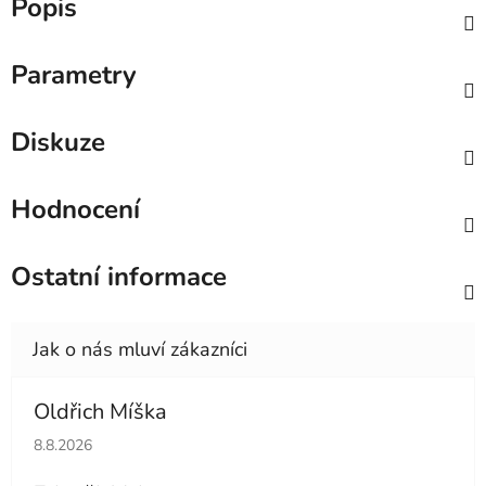
Popis
Parametry
Diskuze
Hodnocení
Ostatní informace
Oldřich Míška
Hodnocení obchodu je 5 z 5 hvězdiček.
8.8.2026