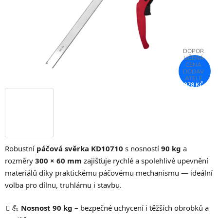
978 KČ
–75 %
Robustní
páčová svěrka KD10710
s nosností
90 kg
a
rozměry
300 × 60 mm
zajišťuje rychlé a spolehlivé upevnění
materiálů díky praktickému páčovému mechanismu — ideální
volba pro dílnu, truhlárnu i stavbu.
💪
Nosnost 90 kg
– bezpečné uchycení i těžších obrobků a