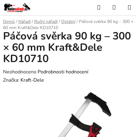
Přejít
Hledat
NÁKUP
na
KOŠÍK
obsah
Domů
/
Nářadí
/
Ruční nářadí
/
Ostatní
/
Páčová svěrka 90 kg – 300 ×
60 mm Kraft&Dele KD10710
Páčová svěrka 90 kg – 300
× 60 mm Kraft&Dele
KD10710
Průměrné
Neohodnoceno
Podrobnosti hodnocení
hodnocení
Značka:
Kraft-Dele
produktu
je
0,0
z
5
hvězdiček.