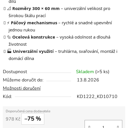
dílů
📐
Rozměry 300 × 60 mm
– univerzální velikost pro
širokou škálu prací
⚡
Páčový mechanismus
– rychlé a snadné upevnění
jednou rukou
🔩
Ocelová konstrukce
– vysoká odolnost a dlouhá
životnost
🏭
Univerzální využití
– truhlárna, svařování, montáž i
domácí dílna
Dostupnost
Skladem
(>5 ks)
Můžeme doručit do:
13.8.2026
Možnosti doručení
Kód:
KD1222_KD10710
–75 %
978 Kč