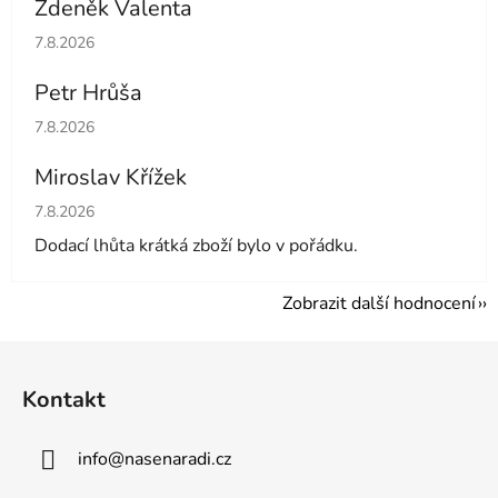
Zdeněk Valenta
Hodnocení obchodu je 5 z 5 hvězdiček.
7.8.2026
Petr Hrůša
Hodnocení obchodu je 5 z 5 hvězdiček.
7.8.2026
Miroslav Křížek
Hodnocení obchodu je 5 z 5 hvězdiček.
7.8.2026
Dodací lhůta krátká zboží bylo v pořádku.
Zobrazit další hodnocení
Z
á
Kontakt
p
a
info
@
nasenaradi.cz
t