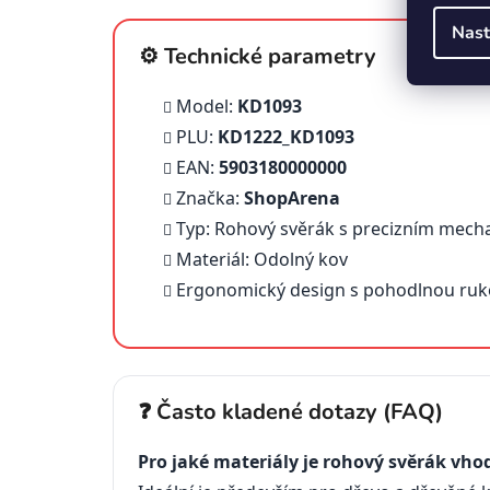
Nast
⚙️ Technické parametry
Model:
KD1093
PLU:
KD1222_KD1093
EAN:
5903180000000
Značka:
ShopArena
Typ: Rohový svěrák s precizním mec
Materiál: Odolný kov
Ergonomický design s pohodlnou ruko
❓ Často kladené dotazy (FAQ)
Pro jaké materiály je rohový svěrák vho