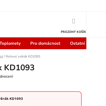
 smlouvy do 14 dní
Podmínky ochrany osobních údajů
Moje objedn
NÁKUPNÍ
KOŠÍK
PRÁZDNÝ KOŠÍK
 Teplomety
Pro domácnost
Ostatní
Sport
ní
/
Rohový svěrák KD1093
k KD1093
dnocení
věrák KD1093