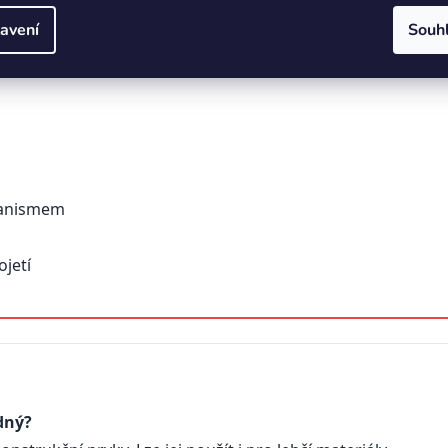
avení
Souh
hanismem
jetí
dný?