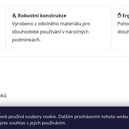
💪 Robustní konstrukce
✋ Er
Vyrobeno z odolného materiálu pro
Pohod
dlouhodobé používání v náročných
dlou
podmínkách.
vků
web používá soubory cookie. Dalším procházením tohoto webu
jete souhlas s jejich používáním.