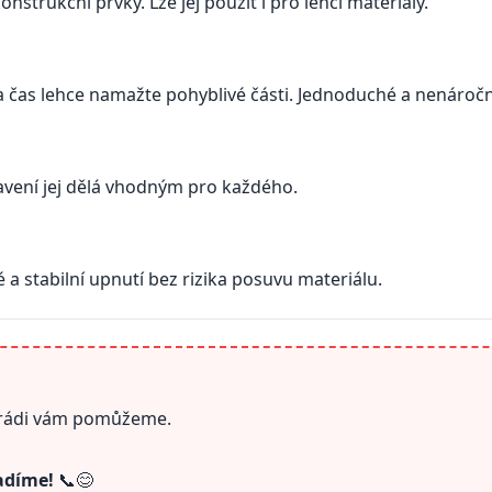
nstrukční prvky. Lze jej použít i pro lehčí materiály.
za čas lehce namažte pohyblivé části. Jednoduché a nenároč
tavení jej dělá vhodným pro každého.
a stabilní upnutí bez rizika posuvu materiálu.
a rádi vám pomůžeme.
radíme!
📞😊