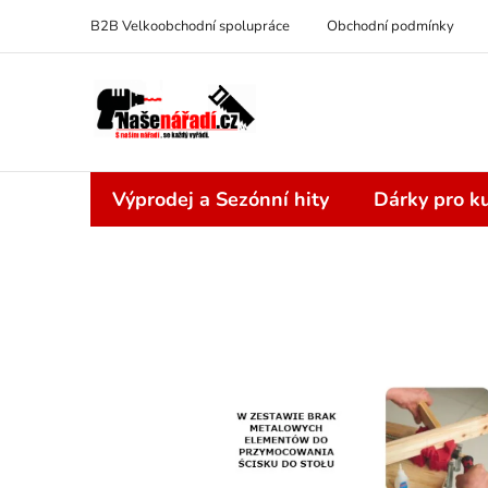
Přejít
B2B Velkoobchodní spolupráce
Obchodní podmínky
na
obsah
Výprodej a Sezónní hity
Dárky pro ku