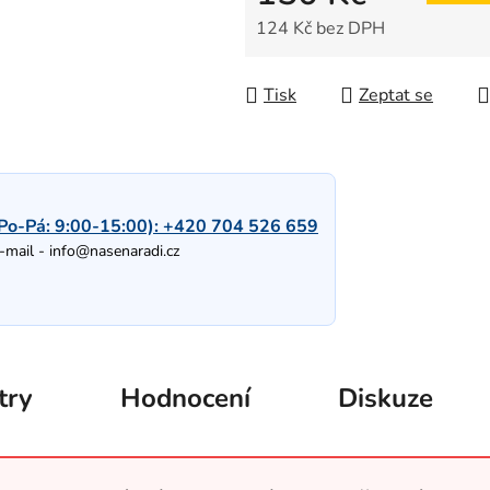
124 Kč bez DPH
Měrná cena:
Tisk
Zeptat se
Po-Pá: 9:00-15:00):
+420 704 526 659
-mail -
info@nasenaradi.cz
try
Hodnocení
Diskuze