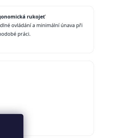
gonomická rukojeť
lné ovládání a minimální únava při
hodobé práci.