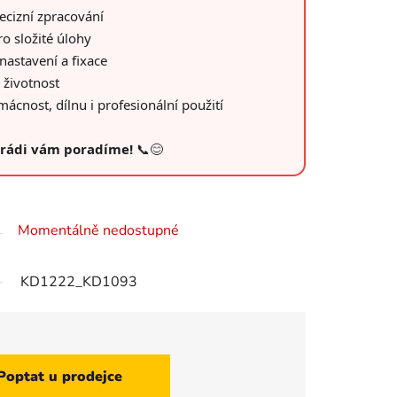
ecizní zpracování
ro složité úlohy
nastavení a fixace
 životnost
cnost, dílnu i profesionální použití
– rádi vám poradíme!
📞😊
Momentálně nedostupné
KD1222_KD1093
Poptat u prodejce