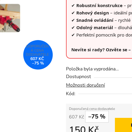
z
✔
Robustní konstrukce
– pr
5
✔
Rohový design
– ideální p
hvězdiček.
✔
Snadné ovládání
– rychlé 
✔
Odolný materiál
– dlouhá
✔ Perfektní pomocník pro domá
Nevíte si rady? Ozvěte se 
607 KČ
–75 %
Položka byla vyprodána…
Dostupnost
Možnosti doručení
Kód:
–75 %
607 Kč
150 Kč