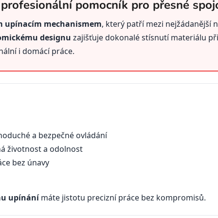
profesionální pomocník pro přesné spoj
ním upínacím mechanismem
, který patří mezi nejžádanější 
nomickému designu
zajišťuje dokonalé stísnutí materiálu př
nální i domácí práce.
noduché a bezpečné ovládání
á životnost a odolnost
áce bez únavy
mu upínání
máte jistotu precizní práce bez kompromisů.