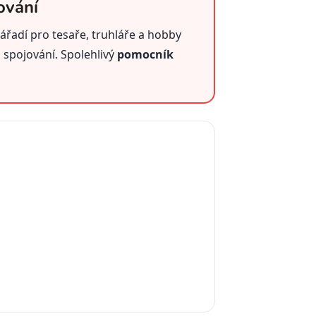
ování
nářadí pro tesaře, truhláře a hobby
i spojování. Spolehlivý
pomocník