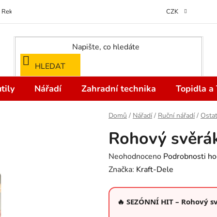
Reklamace
Kontakty
Doprava a Platba
Odstoupení od kupní
CZK
HLEDAT
tily
Nářadí
Zahradní technika
Topidla a
Domů
/
Nářadí
/
Ruční nářadí
/
Ostat
Rohový svěrá
Průměrné
Neohodnoceno
Podrobnosti ho
hodnocení
Značka:
Kraft-Dele
produktu
je
🔥 SEZÓNNÍ HIT – Rohový s
0,0