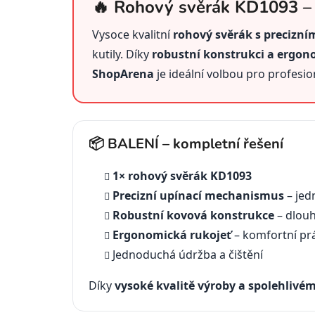
🔥 Rohový svěrák KD1093 – 
Vysoce kvalitní
rohový svěrák s preciz
kutily. Díky
robustní konstrukci a ergo
ShopArena
je ideální volbou pro profesio
📦 BALENÍ – kompletní řešení
1× rohový svěrák KD1093
Precizní upínací mechanismus
– jed
Robustní kovová konstrukce
– dlouh
Ergonomická rukojeť
– komfortní pr
Jednoduchá údržba a čištění
Díky
vysoké kvalitě výroby a spolehlivé