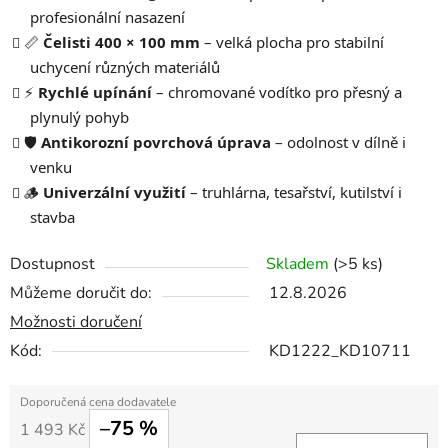
profesionální nasazení
📏
Čelisti 400 × 100 mm
– velká plocha pro stabilní
uchycení různých materiálů
⚡
Rychlé upínání
– chromované vodítko pro přesný a
plynulý pohyb
🛡️
Antikorozní povrchová úprava
– odolnost v dílně i
venku
🪵
Univerzální využití
– truhlárna, tesařství, kutilství i
stavba
Dostupnost
Skladem
(>5 ks)
Můžeme doručit do:
12.8.2026
Možnosti doručení
Kód:
KD1222_KD10711
–75 %
1 493 Kč