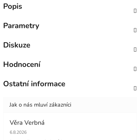
Popis
Parametry
Diskuze
Hodnocení
Ostatní informace
Věra Verbná
Hodnocení obchodu je 5 z 5 hvězdiček.
6.8.2026