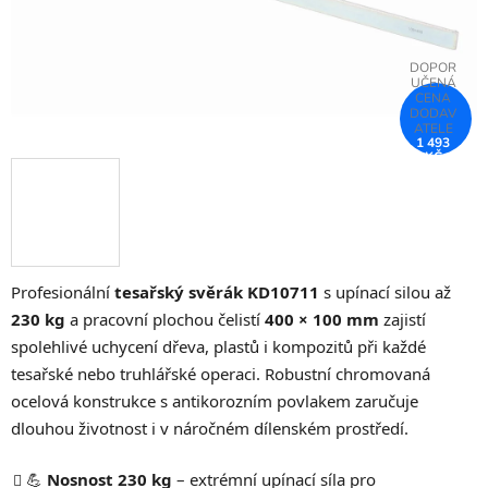
1 493
KČ
–75 %
Profesionální
tesařský svěrák KD10711
s upínací silou až
230 kg
a pracovní plochou čelistí
400 × 100 mm
zajistí
spolehlivé uchycení dřeva, plastů i kompozitů při každé
tesařské nebo truhlářské operaci. Robustní chromovaná
ocelová konstrukce s antikorozním povlakem zaručuje
dlouhou životnost i v náročném dílenském prostředí.
💪
Nosnost 230 kg
– extrémní upínací síla pro