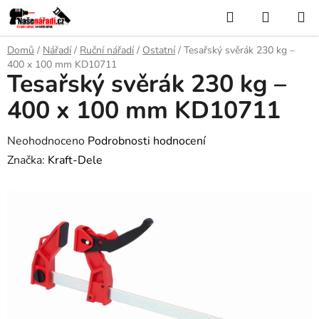
Přejít
Hledat
NÁKUP
na
KOŠÍK
obsah
Domů
/
Nářadí
/
Ruční nářadí
/
Ostatní
/
Tesařský svěrák 230 kg –
400 x 100 mm KD10711
Tesařský svěrák 230 kg –
400 x 100 mm KD10711
Průměrné
Neohodnoceno
Podrobnosti hodnocení
hodnocení
Značka:
Kraft-Dele
produktu
je
0,0
z
5
hvězdiček.