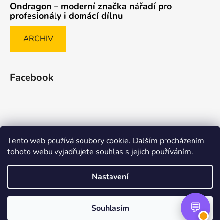
Ondragon – moderní značka nářadí pro
profesionály i domácí dílnu
ARCHIV
Facebook
Tento web používá soubory cookie. Dalším procházením
Způsob ověřování recenzí
tohoto webu vyjadřujete souhlas s jejich používáním.
Nastavení
Vytvořil Shoptet Premium
Souhlasím
Copyright 2026
nasenaradi.cz
. Všechna práva