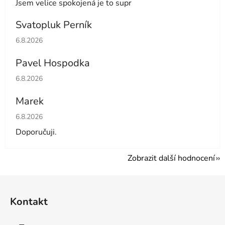
Jsem velice spokojená je to supr
Svatopluk Perník
Hodnocení obchodu je 5 z 5 hvězdiček.
6.8.2026
Pavel Hospodka
Hodnocení obchodu je 5 z 5 hvězdiček.
6.8.2026
Marek
Hodnocení obchodu je 4 z 5 hvězdiček.
6.8.2026
Doporučuji.
Zobrazit další hodnocení
Z
á
Kontakt
p
a