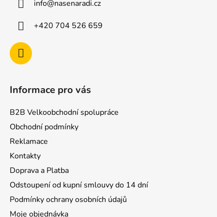
info
@
nasenaradi.cz
t
í
+420 704 526 659
Informace pro vás
B2B Velkoobchodní spolupráce
Obchodní podmínky
Reklamace
Kontakty
Doprava a Platba
Odstoupení od kupní smlouvy do 14 dní
Podmínky ochrany osobních údajů
Moje objednávka