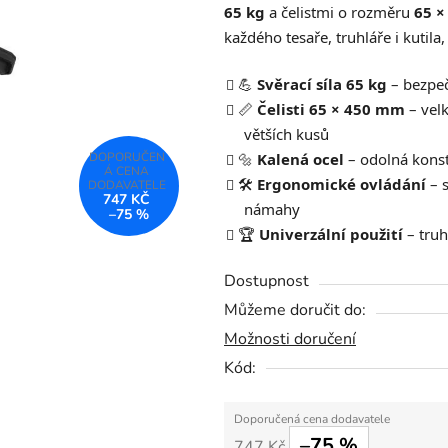
65 kg
a čelistmi o rozměru
65 
0,0
každého tesaře, truhláře i kutil
z
5
💪
Svěrací síla 65 kg
– bezpeč
hvězdiček.
📏
Čelisti 65 × 450 mm
– velk
větších kusů
🔩
Kalená ocel
– odolná konst
🛠️
Ergonomické ovládání
– s
747 KČ
námahy
–75 %
🏆
Univerzální použití
– truh
Dostupnost
Můžeme doručit do:
Možnosti doručení
Kód:
–75 %
747 Kč