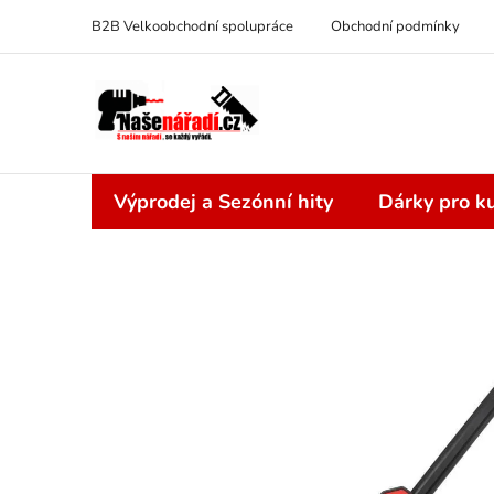
Přejít
B2B Velkoobchodní spolupráce
Obchodní podmínky
na
obsah
Výprodej a Sezónní hity
Dárky pro ku