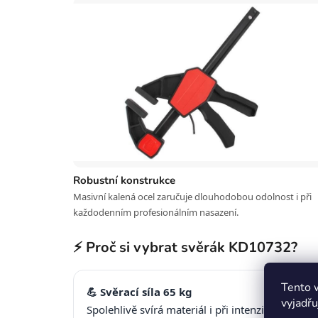
Robustní konstrukce
Masivní kalená ocel zaručuje dlouhodobou odolnost i při
každodenním profesionálním nasazení.
⚡ Proč si vybrat svěrák KD10732?
Tento 
💪 Svěrací síla 65 kg
vyjadřu
Spolehlivě svírá materiál i při intenzivním obr