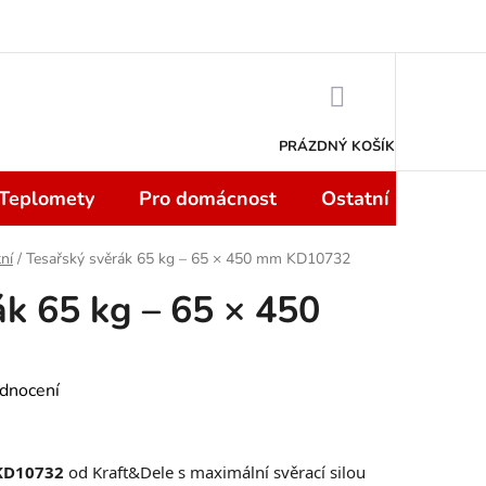
 smlouvy do 14 dní
Podmínky ochrany osobních údajů
Moje objedn
NÁKUPNÍ
KOŠÍK
PRÁZDNÝ KOŠÍK
 Teplomety
Pro domácnost
Ostatní
Sport
ní
/
Tesařský svěrák 65 kg – 65 × 450 mm KD10732
ák 65 kg – 65 × 450
dnocení
 KD10732
od Kraft&Dele s maximální svěrací silou