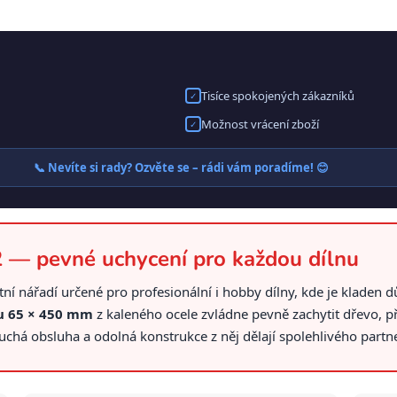
Tisíce spokojených zákazníků
✓
Možnost vrácení zboží
✓
📞 Nevíte si rady? Ozvěte se – rádi vám poradíme! 😊
 — pevné uchycení pro každou dílnu
í nářadí určené pro profesionální i hobby dílny, kde je kladen d
ru 65 × 450 mm
z kaleného ocele zvládne pevně zachytit dřevo, př
chá obsluha a odolná konstrukce z něj dělají spolehlivého partne