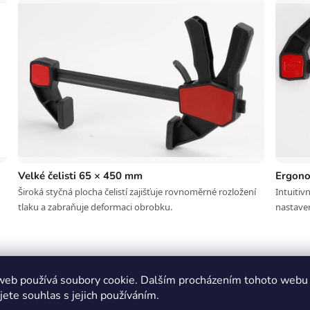
Velké čelisti 65 × 450 mm
Ergono
Široká styčná plocha čelistí zajišťuje rovnoměrné rozložení
Intuiti
tlaku a zabraňuje deformaci obrobku.
nastave
web používá soubory cookie. Dalším procházením tohoto webu
📏 Čelisti 65 × 450 mm
jete souhlas s jejich používáním.
ábění — žádné posunutí,
Velká styčná plocha ideálně roz