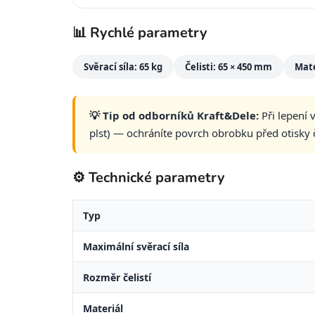
📊 Rychlé parametry
Svěrací síla: 65 kg
Čelisti: 65 × 450 mm
Mate
💡 Tip od odborníků Kraft&Dele:
Při lepení 
plst) — ochráníte povrch obrobku před otisky če
⚙️ Technické parametry
Typ
Maximální svěrací síla
Rozměr čelistí
Materiál