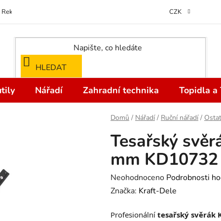
Reklamace
Kontakty
Doprava a Platba
Odstoupení od kupní
CZK
HLEDAT
tily
Nářadí
Zahradní technika
Topidla a
Domů
/
Nářadí
/
Ruční nářadí
/
Ostat
Tesařský svěr
mm KD10732
Průměrné
Neohodnoceno
Podrobnosti ho
hodnocení
Značka:
Kraft-Dele
produktu
Profesionální
tesařský svěrák
je