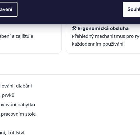
před poškozením.
avení
Souh
🛠️ Ergonomická obsluha
ení a zajišťuje
Přehledný mechanismus pro rych
každodenním používání.
lování, dlabání
h prvků
tavování nábytku
a pracovním stole
í, kutilství