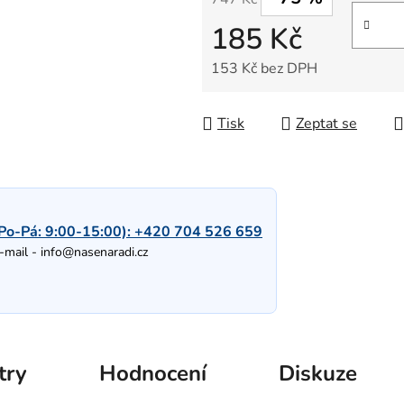
185 Kč
153 Kč bez DPH
Měrná cena:
Tisk
Zeptat se
Po-Pá: 9:00-15:00):
+420 704 526 659
-mail -
info@nasenaradi.cz
try
Hodnocení
Diskuze