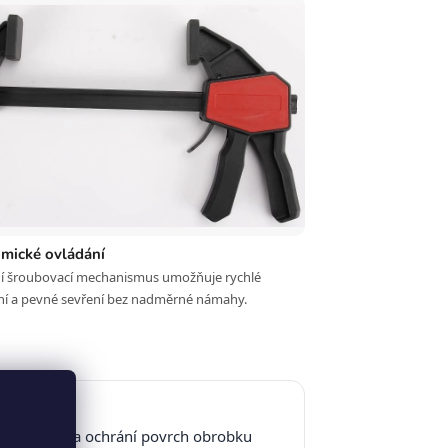
mické ovládání
vní šroubovací mechanismus umožňuje rychlé
ní a pevné sevření bez nadměrné námahy.
loží přítlak a ochrání povrch obrobku