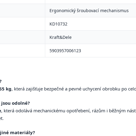
Ergonomický šroubovací mechanismus
KD10732
Kraft&Dele
5903957006123
?
65 kg
, která zajišťuje bezpečné a pevné uchycení obrobku po ce
k jsou odolné?
e
, která odolává mechanickému opotřebení, rázům i běžným nástr
t.
jiné materiály?