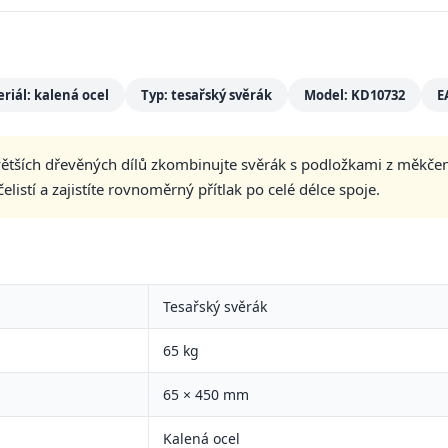
riál: kalená ocel
Typ: tesařský svěrák
Model: KD10732
E
větších dřevěných dílů zkombinujte svěrák s podložkami z měkče
listí a zajistíte rovnoměrný přítlak po celé délce spoje.
Tesařský svěrák
65 kg
65 × 450 mm
Kalená ocel