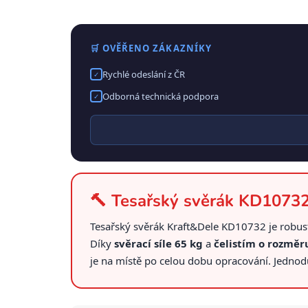
🛒 OVĚŘENO ZÁKAZNÍKY
Rychlé odeslání z ČR
✓
Odborná technická podpora
✓
🔨 Tesařský svěrák KD10732
Tesařský svěrák Kraft&Dele KD10732 je robustn
Díky
svěrací síle 65 kg
a
čelistím o rozmě
je na místě po celou dobu opracování. Jednodu