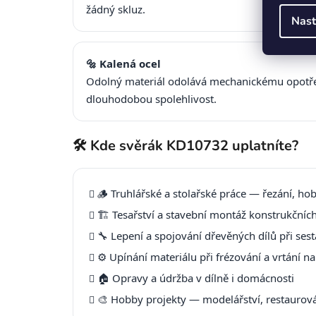
žádný skluz.
Nast
🔩 Kalená ocel
Odolný materiál odolává mechanickému opotřeb
dlouhodobou spolehlivost.
🛠️ Kde svěrák KD10732 uplatníte?
🪵 Truhlářské a stolařské práce — řezání, hob
🏗️ Tesařství a stavební montáž konstrukčníc
🔧 Lepení a spojování dřevěných dílů při ses
⚙️ Upínání materiálu při frézování a vrtání n
🏠 Opravy a údržba v dílně i domácnosti
🎨 Hobby projekty — modelářství, restaurován