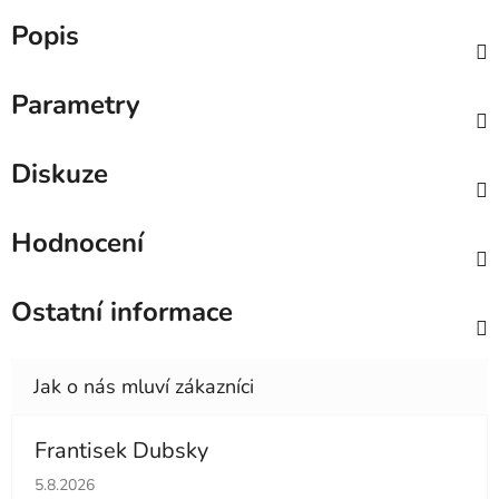
Popis
Parametry
Diskuze
Hodnocení
Ostatní informace
Frantisek Dubsky
Hodnocení obchodu je 5 z 5 hvězdiček.
5.8.2026