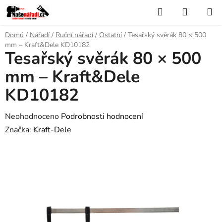
Přejít
Hledat
NÁKUP
na
KOŠÍK
obsah
Domů
/
Nářadí
/
Ruční nářadí
/
Ostatní
/
Tesařský svěrák 80 × 500
mm – Kraft&Dele KD10182
Tesařský svěrák 80 × 500
mm – Kraft&Dele
KD10182
Průměrné
Neohodnoceno
Podrobnosti hodnocení
hodnocení
Značka:
Kraft-Dele
produktu
je
0,0
z
5
hvězdiček.