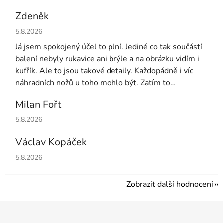
Zdeněk
Hodnocení obchodu je 4 z 5 hvězdiček.
5.8.2026
Já jsem spokojený účel to plní. Jediné co tak součástí
balení nebyly rukavice ani brýle a na obrázku vidím i
kufřík. Ale to jsou takové detaily. Každopádně i víc
náhradních nožů u toho mohlo být. Zatím to
používám druhý den tak uvidíme dále
Milan Fořt
Hodnocení obchodu je 5 z 5 hvězdiček.
5.8.2026
Václav Kopáček
Hodnocení obchodu je 5 z 5 hvězdiček.
5.8.2026
Zobrazit další hodnocení
Z
á