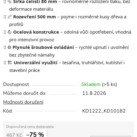
🔩
Šířka čelistí 80 mm
– rovnoměrné rozložení tlaku, bez
deformace materiálu
📏
Rozevření 500 mm
– pojme i rozměrné kusy dřeva a
profilů
💪
Ocelová konstrukce
– odolná vůči opotřebení, vhodná
pro intenzivní provoz
⚙️
Plynulé šroubové ovládání
– rychlé upnutí i uvolnění
bez zbytečné námahy
🏗️
Univerzální využití
– tesařina, truhlářství, kutilství i
stavební práce
Dostupnost
Skladem
(>5 ks)
Můžeme doručit do:
11.8.2026
Možnosti doručení
Kód:
KD1222_KD10182
–75 %
467 Kč