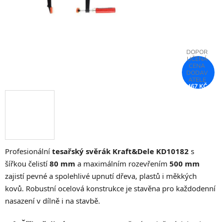
467 KČ
–75 %
Profesionální
tesařský svěrák Kraft&Dele KD10182
s
šířkou čelistí
80 mm
a maximálním rozevřením
500 mm
zajistí pevné a spolehlivé upnutí dřeva, plastů i měkkých
kovů. Robustní ocelová konstrukce je stavěna pro každodenní
nasazení v dílně i na stavbě.