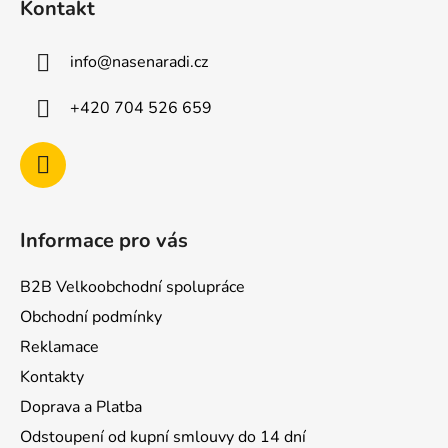
Kontakt
p
a
info
@
nasenaradi.cz
t
í
+420 704 526 659
Informace pro vás
B2B Velkoobchodní spolupráce
Obchodní podmínky
Reklamace
Kontakty
Doprava a Platba
Odstoupení od kupní smlouvy do 14 dní