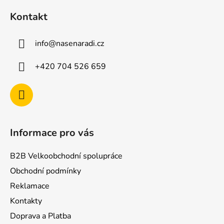
á
Kontakt
p
a
info
@
nasenaradi.cz
t
í
+420 704 526 659
Informace pro vás
B2B Velkoobchodní spolupráce
Obchodní podmínky
Reklamace
Kontakty
Doprava a Platba