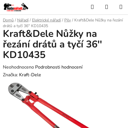
Přejít
Hledat
NÁKUP
na
KOŠÍK
obsah
Domů
/
Nářadí
/
Elektrické nářadí
/
Pily
/
Kraft&Dele Nůžky na řezání
drátů a tyčí 36'' KD10435
Kraft&Dele Nůžky na
řezání drátů a tyčí 36''
KD10435
Průměrné
Neohodnoceno
Podrobnosti hodnocení
hodnocení
Značka:
Kraft-Dele
produktu
je
0,0
z
5
hvězdiček.