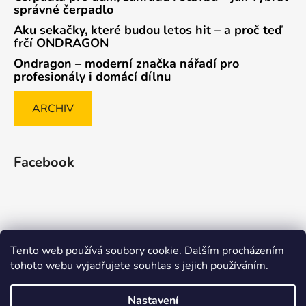
správné čerpadlo
Aku sekačky, které budou letos hit – a proč teď
frčí ONDRAGON
Ondragon – moderní značka nářadí pro
profesionály i domácí dílnu
ARCHIV
Facebook
Tento web používá soubory cookie. Dalším procházením
Způsob ověřování recenzí
tohoto webu vyjadřujete souhlas s jejich používáním.
Nastavení