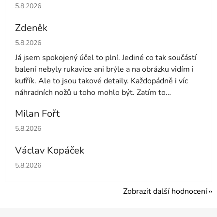
Hodnocení obchodu je 5 z 5 hvězdiček.
5.8.2026
Zdeněk
Hodnocení obchodu je 4 z 5 hvězdiček.
5.8.2026
Já jsem spokojený účel to plní. Jediné co tak součástí
balení nebyly rukavice ani brýle a na obrázku vidím i
kufřík. Ale to jsou takové detaily. Každopádně i víc
náhradních nožů u toho mohlo být. Zatím to
používám druhý den tak uvidíme dále
Milan Fořt
Hodnocení obchodu je 5 z 5 hvězdiček.
5.8.2026
Václav Kopáček
Hodnocení obchodu je 5 z 5 hvězdiček.
5.8.2026
Zobrazit další hodnocení
Z