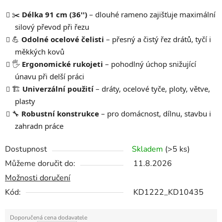
✂️
Délka 91 cm (36'')
– dlouhé rameno zajišťuje maximální
silový převod při řezu
💪
Odolné ocelové čelisti
– přesný a čistý řez drátů, tyčí i
měkkých kovů
🖐️
Ergonomické rukojeti
– pohodlný úchop snižující
únavu při delší práci
🏗️
Univerzální použití
– dráty, ocelové tyče, ploty, větve,
plasty
🔧
Robustní konstrukce
– pro domácnost, dílnu, stavbu i
zahradn práce
Dostupnost
Skladem
(>5 ks)
Můžeme doručit do:
11.8.2026
Možnosti doručení
Kód:
KD1222_KD10435