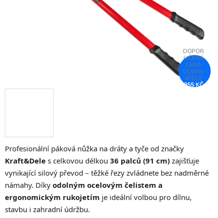
855 KČ
–25 %
Profesionální páková nůžka na dráty a tyče od značky
Kraft&Dele
s celkovou délkou
36 palců (91 cm)
zajišťuje
vynikající silový převod – těžké řezy zvládnete bez nadměrné
námahy. Díky
odolným ocelovým čelistem a
ergonomickým rukojetím
je ideální volbou pro dílnu,
stavbu i zahradní údržbu.