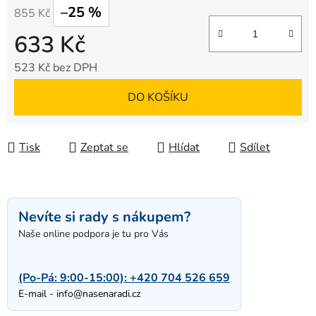
–25 %
855 Kč
633 Kč
523 Kč bez DPH
Měrná cena:
DO KOŠÍKU
Tisk
Zeptat se
Hlídat
Sdílet
Nevíte si rady s nákupem?
Naše online podpora je tu pro Vás
(Po-Pá: 9:00-15:00):
+420 704 526 659
E-mail -
info@nasenaradi.cz