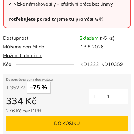
✔ Nízké námahové síly – efektivní práce bez únavy
Potřebujete poradit? Jsme tu pro vás!
📞😊
Dostupnost
Skladem
(>5 ks)
Můžeme doručit do:
13.8.2026
Možnosti doručení
Kód:
KD1222_KD10359
–75 %
1 352 Kč
334 Kč
276 Kč bez DPH
Měrná cena:
DO KOŠÍKU