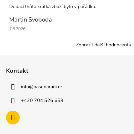
Dodací lhůta krátká zboží bylo v pořádku.
Martin Svoboda
Hodnocení obchodu je 5 z 5 hvězdiček.
7.8.2026
Zobrazit další hodnocení
Z
á
Kontakt
p
a
info
@
nasenaradi.cz
t
í
+420 704 526 659