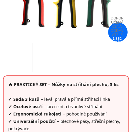
1 352
KČ
–75 %
🔥 PRAKTICKÝ SET – Nůžky na stříhání plechu, 3 ks
✔
Sada 3 kusů
– levá, pravá a přímá střihací linka
✔
Ocelové ostří
– precizní a trvanlivé stříhání
✔
Ergonomické rukojeti
– pohodlné používání
✔
Univerzální použití
– plechové pásy, střešní plechy,
pokrývače