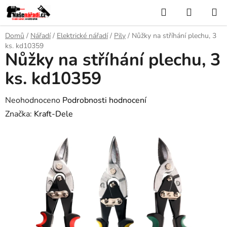
Přejít
Hledat
NÁKUP
na
KOŠÍK
obsah
Domů
/
Nářadí
/
Elektrické nářadí
/
Pily
/
Nůžky na stříhání plechu, 3
ks. kd10359
Nůžky na stříhání plechu, 3
ks. kd10359
Průměrné
Neohodnoceno
Podrobnosti hodnocení
hodnocení
Značka:
Kraft-Dele
produktu
je
0,0
z
5
hvězdiček.