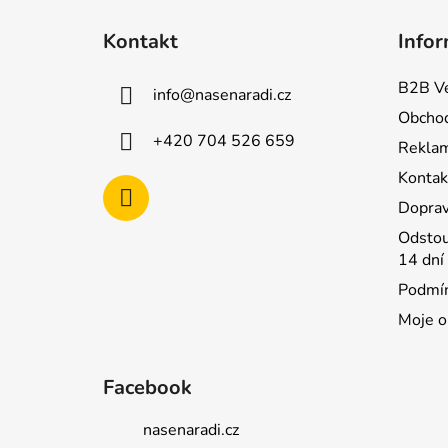
Z
á
Kontakt
Infor
p
a
B2B Ve
info
@
nasenaradi.cz
t
Obchod
í
+420 704 526 659
Rekla
Kontak
Doprav
Odstou
14 dní
Podmín
Moje o
Facebook
nasenaradi.cz