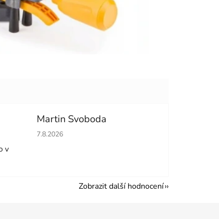
Martin Svoboda
hvězdiček.
Hodnocení obchodu je 5 z 5 hvězdiček.
7.8.2026
o v
Zobrazit další hodnocení