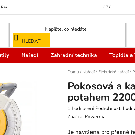
Reklamace
Kontakty
Doprava a Platba
Odstoupení od kupní
CZK
HLEDAT
tily
Nářadí
Zahradní technika
Topidla a
Domů
/
Nářadí
/
Elektrické nářadí
/
P
Pokosová a ka
potahem 22
Průměrné
1 hodnocení
Podrobnosti hodn
hodnocení
Značka:
Powermat
produktu
Je navržena pro přesné ř
je