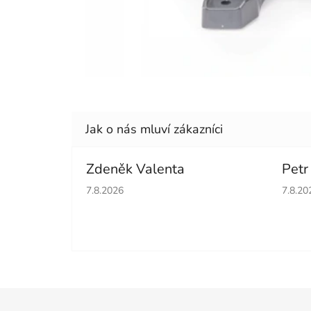
Zdeněk Valenta
Petr
Hodnocení obchodu je 5 z 5 hvězdiček.
Hodno
7.8.2026
7.8.20