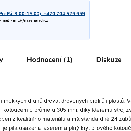
Po-Pá: 9:00-15:00):
+420 704 526 659
-mail -
info@nasenaradi.cz
y
Hodnocení (1)
Diskuze
i měkkých druhů dřeva, dřevěných profilů i plastů. V
 kotoučem o průměru 305 mm, díky kterému stroj z
en z kvalitního materiálu a má standardně 24 zubů z
i je pila osazena laserem a plný kryt pilového kotou