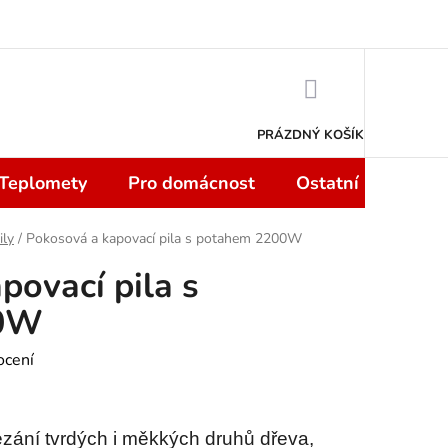
 smlouvy do 14 dní
Podmínky ochrany osobních údajů
Moje objedn
NÁKUPNÍ
KOŠÍK
PRÁZDNÝ KOŠÍK
 Teplomety
Pro domácnost
Ostatní
Sport
ily
/
Pokosová a kapovací pila s potahem 2200W
povací pila s
00W
ocení
ezání tvrdých i měkkých druhů dřeva,