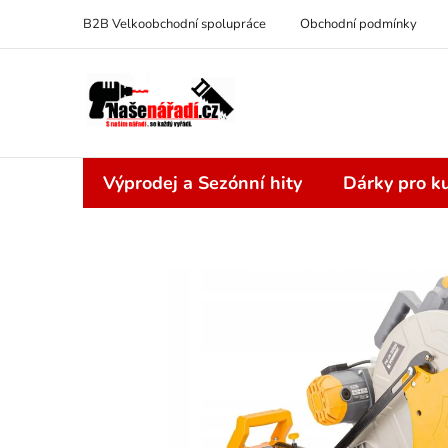
Přejít
B2B Velkoobchodní spolupráce
Obchodní podmínky
na
obsah
Výprodej a Sezónní hity
Dárky pro ku