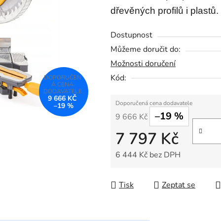
5,0
dřevěných profilů i plastů.
z
Dostupnost
5
hvězdiček.
Můžeme doručit do:
Možnosti doručení
Kód:
9 666 KČ
–19 %
–19 %
9 666 Kč
7 797 Kč
6 444 Kč bez DPH
Měrná cena:
Tisk
Zeptat se