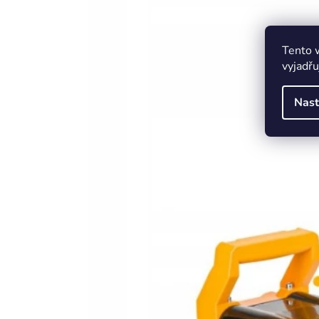
Tento 
vyjadřu
Nast