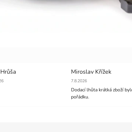
 Hrůša
Miroslav Křížek
cení obchodu je 5 z 5 hvězdiček.
Hodnocení obchodu je 5 z 5 
26
7.8.2026
Dodací lhůta krátká zboží byl
pořádku.