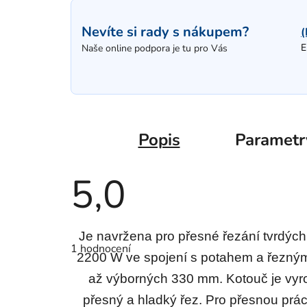
Nevíte si rady s nákupem?
(
E
Naše online podpora je tu pro Vás
Popis
Parametr
5,0
Průměrné
Je navržena pro přesné řezání tvrdých 
hodnocení
1 hodnocení
produktu
2200 W ve spojení s potahem a řezným
je
5,0
až výborných 330 mm. Kotouč je vyrob
z
5
přesný a hladký řez. Pro přesnou prác
hvězdiček.