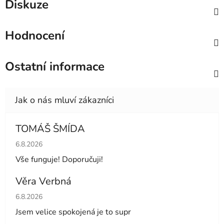
Diskuze
Hodnocení
Ostatní informace
TOMÁŠ ŠMÍDA
Hodnocení obchodu je 5 z 5 hvězdiček.
6.8.2026
Vše funguje! Doporučuji!
Věra Verbná
Hodnocení obchodu je 5 z 5 hvězdiček.
6.8.2026
Jsem velice spokojená je to supr