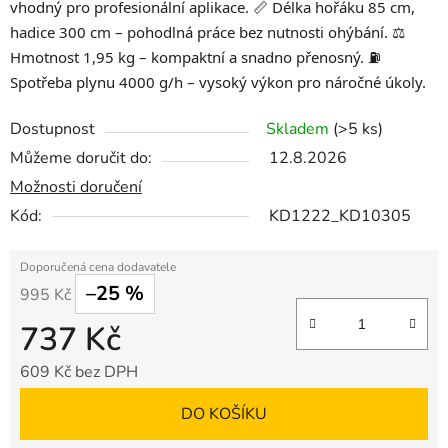
vhodný pro profesionální aplikace. 📏 Délka hořáku 85 cm,
hadice 300 cm – pohodlná práce bez nutnosti ohýbání. ⚖️
Hmotnost 1,95 kg – kompaktní a snadno přenosný. ⛽
Spotřeba plynu 4000 g/h – vysoký výkon pro náročné úkoly.
Dostupnost
Skladem
(>5 ks)
Můžeme doručit do:
12.8.2026
Možnosti doručení
Kód:
KD1222_KD10305
–25 %
995 Kč
737 Kč
609 Kč bez DPH
Měrná cena:
DO KOŠÍKU