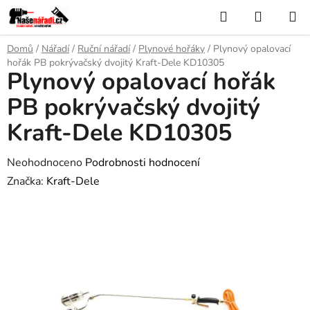
Přejít
Hledat
NÁKUP
na
KOŠÍK
obsah
Domů
/
Nářadí
/
Ruční nářadí
/
Plynové hořáky
/
Plynový opalovací
hořák PB pokrývačský dvojitý Kraft-Dele KD10305
Plynový opalovací hořák
PB pokrývačský dvojitý
Kraft-Dele KD10305
Průměrné
Neohodnoceno
Podrobnosti hodnocení
hodnocení
Značka:
Kraft-Dele
produktu
je
0,0
z
5
hvězdiček.