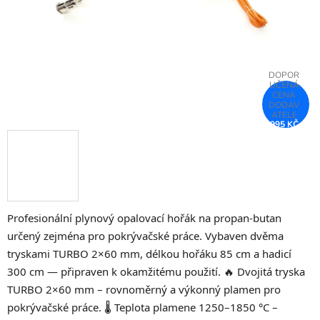
995 KČ
–25 %
Profesionální plynový opalovací hořák na propan-butan
určený zejména pro pokrývačské práce. Vybaven dvěma
tryskami TURBO 2×60 mm, délkou hořáku 85 cm a hadicí
300 cm — připraven k okamžitému použití. 🔥 Dvojitá tryska
TURBO 2×60 mm – rovnoměrný a výkonný plamen pro
pokrývačské práce. 🌡️ Teplota plamene 1250–1850 °C –