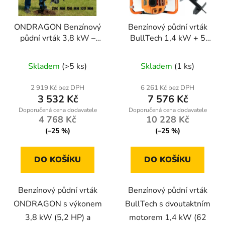
ONDRAGON Benzínový
Benzínový půdní vrták
půdní vrták 3,8 kW –
BullTech 1,4 kW + 5
sada 3 vrtáky (10, 15,
vrtáků (10–30 cm)
Průměrné
Průměrné
20 cm) + prodloužení
Skladem
(>5 ks)
Skladem
(1 ks)
50 cm
hodnocení
hodnocení
produktu
produktu
2 919 Kč bez DPH
6 261 Kč bez DPH
3 532 Kč
7 576 Kč
je
je
4,6
5,0
4 768 Kč
10 228 Kč
z
z
(–25 %)
(–25 %)
5
5
hvězdiček.
hvězdiček.
DO KOŠÍKU
DO KOŠÍKU
Benzínový půdní vrták
Benzínový půdní vrták
ONDRAGON s výkonem
BullTech s dvoutaktním
3,8 kW (5,2 HP) a
motorem 1,4 kW (62