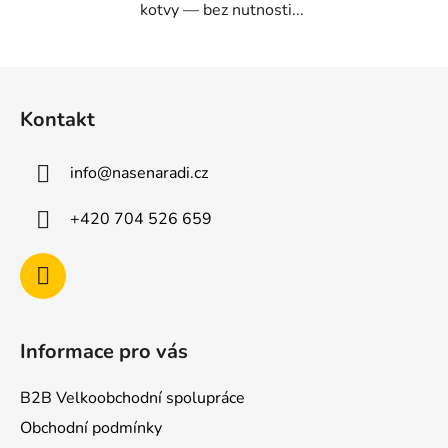
kotvy — bez nutnosti...
Z
á
Kontakt
p
a
info
@
nasenaradi.cz
t
í
+420 704 526 659
Informace pro vás
B2B Velkoobchodní spolupráce
Obchodní podmínky