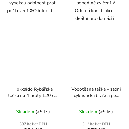
vysokou odolnost proti
pohodlné cvičení ✔
poškození.⚙️Odolnost –...
Odolná konstrukce –
ideální pro domácí i...
Hokkaido Rybářská
Vodotěsná taška – zadní
taška na 4 pruty 120 cm
cyklistická brašna pod
W13024
sedlo | Geko
Skladem
(>5 ks)
Skladem
(>5 ks)
687 Kč bez DPH
312 Kč bez DPH