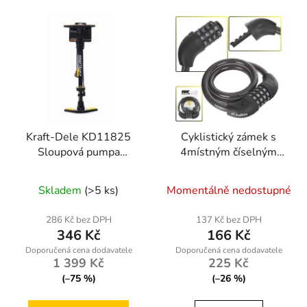
Kraft-Dele KD11825
Cyklistický zámek s
Sloupová pumpa
4místným číselným
hustilka s manometrem
kodem 12x800mm –
Geko
Skladem
(>5 ks)
Momentálně nedostupné
286 Kč bez DPH
137 Kč bez DPH
346 Kč
166 Kč
1 399 Kč
225 Kč
(–75 %)
(–26 %)