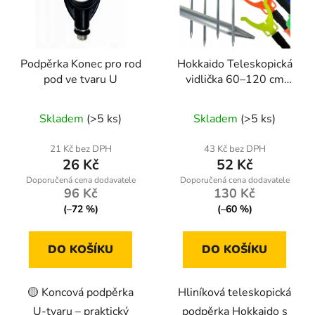
Podpěrka Konec pro rod
Hokkaido Teleskopická
pod ve tvaru U
vidlička 60–120 cm
(W19001)
Průměrné
Skladem
(>5 ks)
Skladem
(>5 ks)
hodnocení
produktu
21 Kč bez DPH
43 Kč bez DPH
26 Kč
52 Kč
je
5,0
96 Kč
130 Kč
z
(–72 %)
(–60 %)
5
hvězdiček.
DO KOŠÍKU
DO KOŠÍKU
🟡 Koncová podpěrka
Hliníková teleskopická
U‑tvaru – praktický
podpěrka Hokkaido s