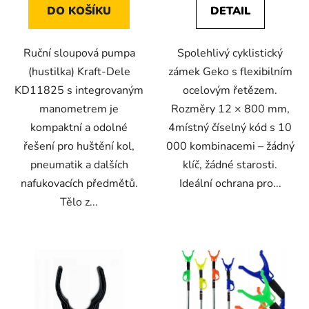
DO KOŠÍKU
DETAIL
Ruční sloupová pumpa
Spolehlivý cyklistický
(hustilka) Kraft-Dele
zámek Geko s flexibilním
KD11825 s integrovaným
ocelovým řetězem.
manometrem je
Rozměry 12 × 800 mm,
kompaktní a odolné
4místný číselný kód s 10
řešení pro huštění kol,
000 kombinacemi – žádný
pneumatik a dalších
klíč, žádné starosti.
nafukovacích předmětů.
Ideální ochrana pro...
Tělo z...