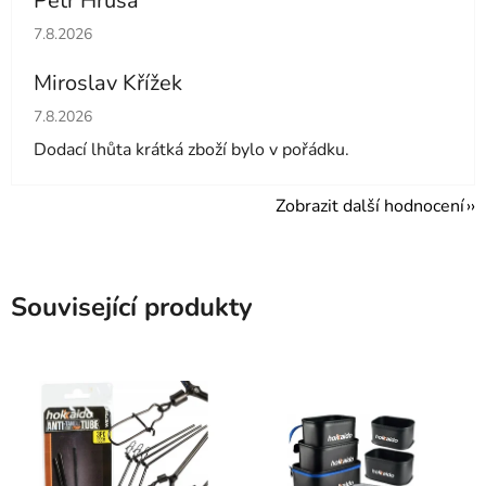
Petr Hrůša
Hodnocení obchodu je 5 z 5 hvězdiček.
7.8.2026
Miroslav Křížek
Hodnocení obchodu je 5 z 5 hvězdiček.
7.8.2026
Dodací lhůta krátká zboží bylo v pořádku.
Zobrazit další hodnocení
Související produkty