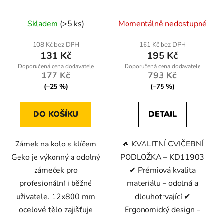
Skladem
(>5 ks)
Momentálně nedostupné
108 Kč bez DPH
161 Kč bez DPH
131 Kč
195 Kč
177 Kč
793 Kč
(–25 %)
(–75 %)
DO KOŠÍKU
DETAIL
Zámek na kolo s klíčem
🔥 KVALITNÍ CVIČEBNÍ
Geko je výkonný a odolný
PODLOŽKA – KD11903
zámeček pro
✔ Prémiová kvalita
profesionální i běžné
materiálu – odolná a
uživatele. 12x800 mm
dlouhotrvající ✔
ocelové tělo zajišťuje
Ergonomický design –