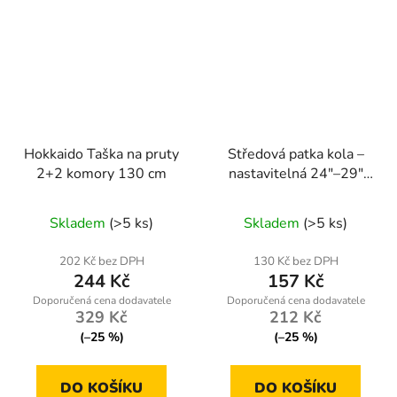
Hokkaido Taška na pruty
Středová patka kola –
2+2 komory 130 cm
nastavitelná 24"–29"
(50 mm) | Geko
Průměrné
Skladem
(>5 ks)
Skladem
(>5 ks)
hodnocení
produktu
202 Kč bez DPH
130 Kč bez DPH
244 Kč
157 Kč
je
5,0
329 Kč
212 Kč
z
(–25 %)
(–25 %)
5
hvězdiček.
DO KOŠÍKU
DO KOŠÍKU