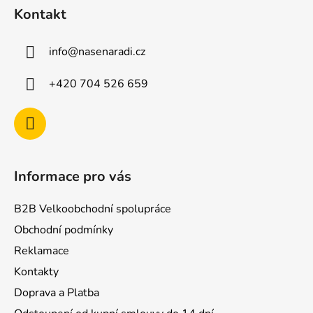
á
Kontakt
p
a
info
@
nasenaradi.cz
t
í
+420 704 526 659
Informace pro vás
B2B Velkoobchodní spolupráce
Obchodní podmínky
Reklamace
Kontakty
Doprava a Platba