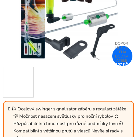
hvězdiček.
107 KČ
–26 %
🎣 Ocelový swinger signalizátor záběru s regulací zátěže
💡 Možnost nasazení světlušky pro noční rybolov ⚖️
Přizpůsobitelná hmotnost pro různé podmínky lovu 🎣
Kompatibilní s většinou prutů a vlasců Nevíte si rady s