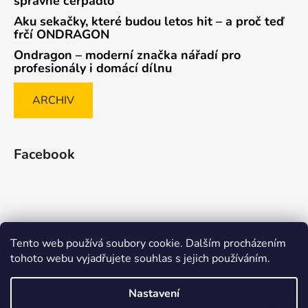
správné čerpadlo
Aku sekačky, které budou letos hit – a proč teď
frčí ONDRAGON
Ondragon – moderní značka nářadí pro
profesionály i domácí dílnu
ARCHIV
Facebook
Tento web používá soubory cookie. Dalším procházením
Způsob ověřování recenzí
tohoto webu vyjadřujete souhlas s jejich používáním.
Nastavení