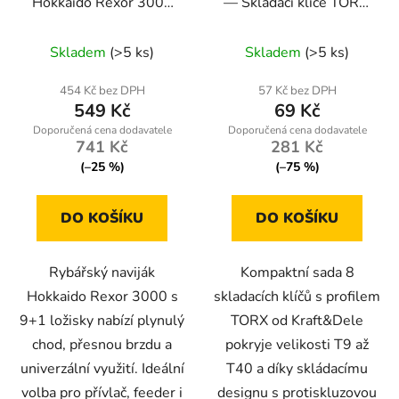
Hokkaido Rexor 3000
— Skladací klíče TORX,
9+1 ložisek – 2x
sada 8 kusů (T9–T40)
hliníková cívka
Skladem
(>5 ks)
Skladem
(>5 ks)
454 Kč bez DPH
57 Kč bez DPH
549 Kč
69 Kč
741 Kč
281 Kč
(–25 %)
(–75 %)
DO KOŠÍKU
DO KOŠÍKU
Rybářský naviják
Kompaktní sada 8
Hokkaido Rexor 3000 s
skladacích klíčů s profilem
9+1 ložisky nabízí plynulý
TORX od Kraft&Dele
chod, přesnou brzdu a
pokryje velikosti T9 až
univerzální využití. Ideální
T40 a díky skládacímu
volba pro přívlač, feeder i
designu s protiskluzovou