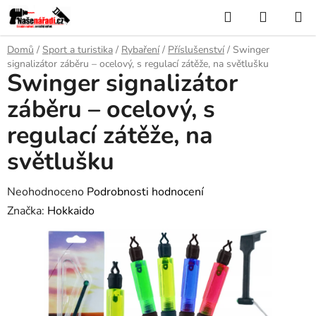
Přejít
Hledat
NÁKUP
na
KOŠÍK
obsah
Domů
/
Sport a turistika
/
Rybaření
/
Příslušenství
/
Swinger
signalizátor záběru – ocelový, s regulací zátěže, na světlušku
Swinger signalizátor
záběru – ocelový, s
regulací zátěže, na
světlušku
Průměrné
Neohodnoceno
Podrobnosti hodnocení
hodnocení
Značka:
Hokkaido
produktu
je
0,0
z
5