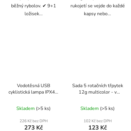
běžný rybolov. ✔ 9+1
rukojetí se vejde do každé
ložisek...
kapsy nebo...
Vodotěsná USB
Sada 5 rotačních třpytek
cyklistická lampa IPX4 –
12g multicolor - v
sada přední + zadní
krabičce
Skladem
(>5 ks)
Skladem
(>5 ks)
226 Kč bez DPH
102 Kč bez DPH
273 Kč
123 Kč