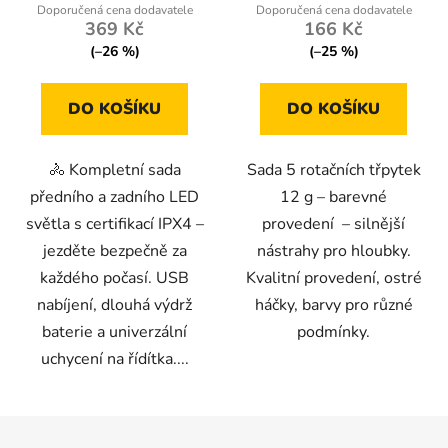
369 Kč
166 Kč
(–26 %)
(–25 %)
DO KOŠÍKU
DO KOŠÍKU
🚴 Kompletní sada
Sada 5 rotačních třpytek
předního a zadního LED
12 g – barevné
světla s certifikací IPX4 –
provedení – silnější
jezděte bezpečně za
nástrahy pro hloubky.
každého počasí. USB
Kvalitní provedení, ostré
nabíjení, dlouhá výdrž
háčky, barvy pro různé
baterie a univerzální
podmínky.
uchycení na řídítka....
Z