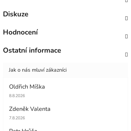
Diskuze
Hodnocení
Ostatní informace
Oldřich Míška
Hodnocení obchodu je 5 z 5 hvězdiček.
8.8.2026
Zdeněk Valenta
Hodnocení obchodu je 5 z 5 hvězdiček.
7.8.2026