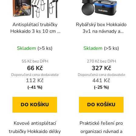
Antisplétací trubičky
Rybářský box Hokkaido
Hokkaido 3 ks 10 cm –
3v1 na návnady a
kovové, proti zamotání
příslušenství s
montáže
oddělenými přihrádkami
Skladem
(>5 ks)
Skladem
(>5 ks)
55 Kč bez DPH
270 Kč bez DPH
66 Kč
327 Kč
112 Kč
441 Kč
(–41 %)
(–25 %)
DO KOŠÍKU
DO KOŠÍKU
Kovové antisplétací
Praktické řešení pro
trubičky Hokkaido délky
organizaci návnad a