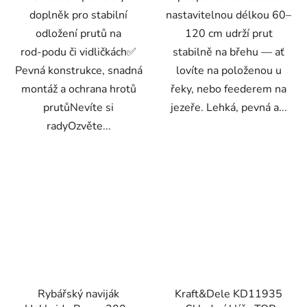
doplněk pro stabilní
nastavitelnou délkou 60–
odložení prutů na
120 cm udrží prut
rod‑podu či vidličkách✅
stabilně na břehu — ať
Pevná konstrukce, snadná
lovíte na položenou u
montáž a ochrana hrotů
řeky, nebo feederem na
prutůNevíte si
jezeře. Lehká, pevná a...
radyOzvěte...
Rybářský naviják
Kraft&Dele KD11935