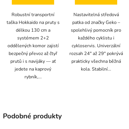
Robustní transportní
Nastavitelná středová
taška Hokkaido na pruty s
patka od značky Geko –
délkou 130 cm a
spolehlivý pomocník pro
systémem 2+2
každého cyklistu i
oddělených komor zajistí
cykloservis. Univerzální
bezpečný převoz až čtyř
rozsah 24" až 29" pokrývá
prutů i s navijáky — ať
prakticky všechna běžná
jedete na kaprový
kola. Stabilní...
rybník,...
Podobné produkty