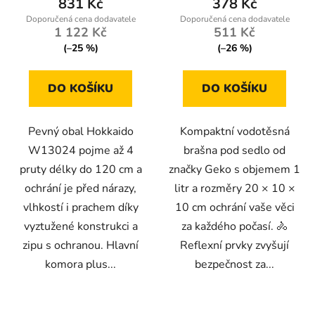
831 Kč
378 Kč
1 122 Kč
511 Kč
(–25 %)
(–26 %)
DO KOŠÍKU
DO KOŠÍKU
Pevný obal Hokkaido
Kompaktní vodotěsná
W13024 pojme až 4
brašna pod sedlo od
pruty délky do 120 cm a
značky Geko s objemem 1
ochrání je před nárazy,
litr a rozměry 20 × 10 ×
vlhkostí i prachem díky
10 cm ochrání vaše věci
vyztužené konstrukci a
za každého počasí. 🚴
zipu s ochranou. Hlavní
Reflexní prvky zvyšují
komora plus...
bezpečnost za...