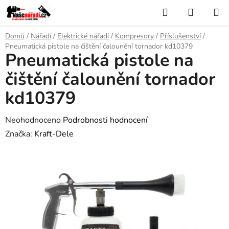
Přejít
Hledat
NÁKUP
na
KOŠÍK
obsah
Domů
/
Nářadí
/
Elektrické nářadí
/
Kompresory
/
Příslušenství
/
Pneumatická pistole na čištění čalounění tornador kd10379
Pneumatická pistole na
čištění čalounění tornador
kd10379
Průměrné
Neohodnoceno
Podrobnosti hodnocení
hodnocení
Značka:
Kraft-Dele
produktu
je
0,0
z
5
hvězdiček.