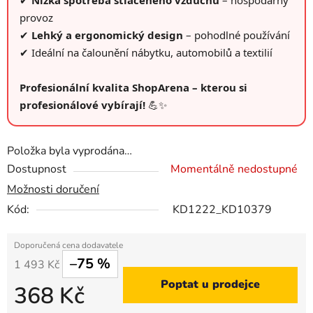
✔
Nízká spotřeba stlačeného vzduchu
– hospodárný
provoz
✔
Lehký a ergonomický design
– pohodlné používání
✔ Ideální na čalounění nábytku, automobilů a textilií
Profesionální kvalita ShopArena – kterou si
profesionálové vybírají!
💪✨
Položka byla vyprodána…
Dostupnost
Momentálně nedostupné
Možnosti doručení
Kód:
KD1222_KD10379
–75 %
1 493 Kč
Poptat u prodejce
368 Kč