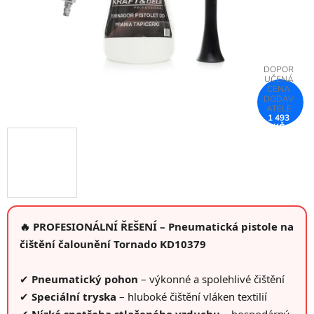
1 493
KČ
–75 %
🔥 PROFESIONÁLNÍ ŘEŠENÍ – Pneumatická pistole na
čištění čalounění Tornado KD10379
✔
Pneumatický pohon
– výkonné a spolehlivé čištění
✔
Speciální tryska
– hluboké čištění vláken textilií