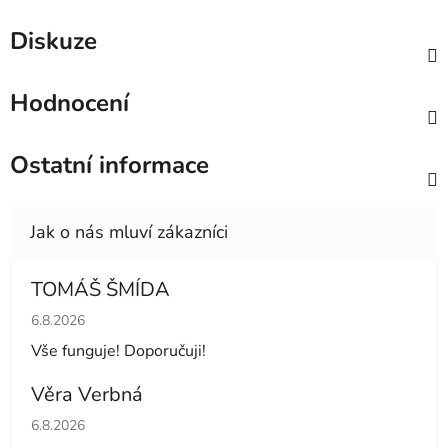
Diskuze
Hodnocení
Ostatní informace
TOMÁŠ ŠMÍDA
Hodnocení obchodu je 5 z 5 hvězdiček.
6.8.2026
Vše funguje! Doporučuji!
Věra Verbná
Hodnocení obchodu je 5 z 5 hvězdiček.
6.8.2026