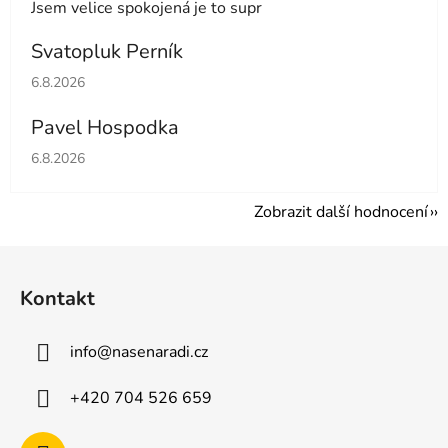
Jsem velice spokojená je to supr
Svatopluk Perník
Hodnocení obchodu je 5 z 5 hvězdiček.
6.8.2026
Pavel Hospodka
Hodnocení obchodu je 5 z 5 hvězdiček.
6.8.2026
Zobrazit další hodnocení
Z
á
Kontakt
p
a
info
@
nasenaradi.cz
t
í
+420 704 526 659