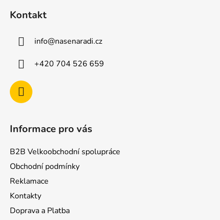
á
Kontakt
p
a
info
@
nasenaradi.cz
t
í
+420 704 526 659
Informace pro vás
B2B Velkoobchodní spolupráce
Obchodní podmínky
Reklamace
Kontakty
Doprava a Platba