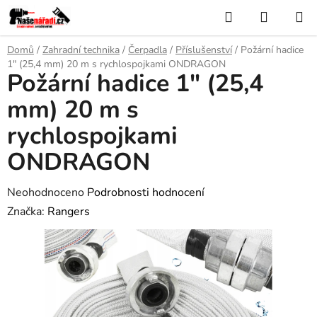
Přejít
Hledat
NÁKUP
na
KOŠÍK
obsah
Domů
/
Zahradní technika
/
Čerpadla
/
Příslušenství
/
Požární hadice
1" (25,4 mm) 20 m s rychlospojkami ONDRAGON
Požární hadice 1" (25,4
mm) 20 m s
rychlospojkami
ONDRAGON
Průměrné
Neohodnoceno
Podrobnosti hodnocení
hodnocení
Značka:
Rangers
produktu
je
0,0
z
5