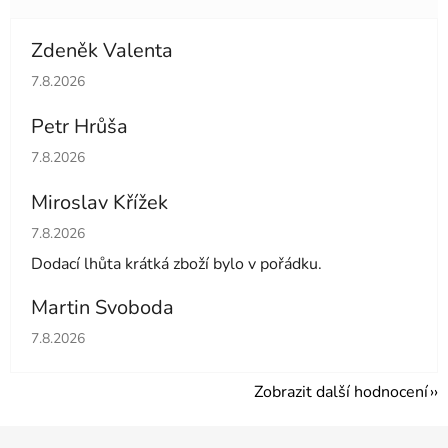
Zdeněk Valenta
Hodnocení obchodu je 5 z 5 hvězdiček.
7.8.2026
Petr Hrůša
Hodnocení obchodu je 5 z 5 hvězdiček.
7.8.2026
Miroslav Křížek
Hodnocení obchodu je 5 z 5 hvězdiček.
7.8.2026
Dodací lhůta krátká zboží bylo v pořádku.
Martin Svoboda
Hodnocení obchodu je 5 z 5 hvězdiček.
7.8.2026
Zobrazit další hodnocení
Z