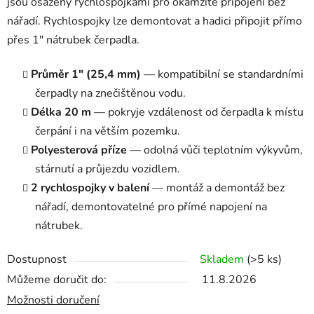
jsou osazeny rychlospojkami pro okamžité připojení bez
nářadí. Rychlospojky lze demontovat a hadici připojit přímo
přes 1" nátrubek čerpadla.
Průměr 1" (25,4 mm)
— kompatibilní se standardními
čerpadly na znečištěnou vodu.
Délka 20 m
— pokryje vzdálenost od čerpadla k místu
čerpání i na větším pozemku.
Polyesterová příze
— odolná vůči teplotním výkyvům,
stárnutí a průjezdu vozidlem.
2 rychlospojky v balení
— montáž a demontáž bez
nářadí, demontovatelné pro přímé napojení na
nátrubek.
Dostupnost
Skladem
(>5 ks)
Můžeme doručit do:
11.8.2026
Možnosti doručení