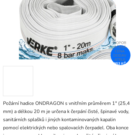
hvězdiček.
953 KČ
–52 %
Požární hadice ONDRAGON s vnitřním průměrem 1" (25,4
mm) a délkou 20 m je určena k čerpání čisté, špinavé vody,
sanitárních splašků i jiných kontaminovaných kapalin
pomocí elektrických nebo spalovacích čerpadel. Oba konce