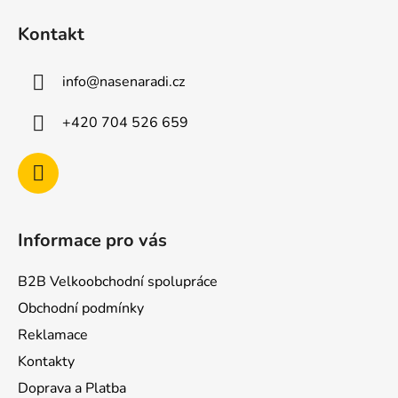
á
Kontakt
p
a
info
@
nasenaradi.cz
t
í
+420 704 526 659
Informace pro vás
B2B Velkoobchodní spolupráce
Obchodní podmínky
Reklamace
Kontakty
Doprava a Platba