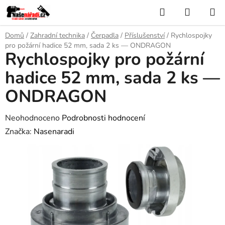
Přejít
Hledat
NÁKUP
na
KOŠÍK
obsah
Domů
/
Zahradní technika
/
Čerpadla
/
Příslušenství
/
Rychlospojky
pro požární hadice 52 mm, sada 2 ks — ONDRAGON
Rychlospojky pro požární
hadice 52 mm, sada 2 ks —
ONDRAGON
Průměrné
Neohodnoceno
Podrobnosti hodnocení
hodnocení
Značka:
Nasenaradi
produktu
je
0,0
z
5
hvězdiček.