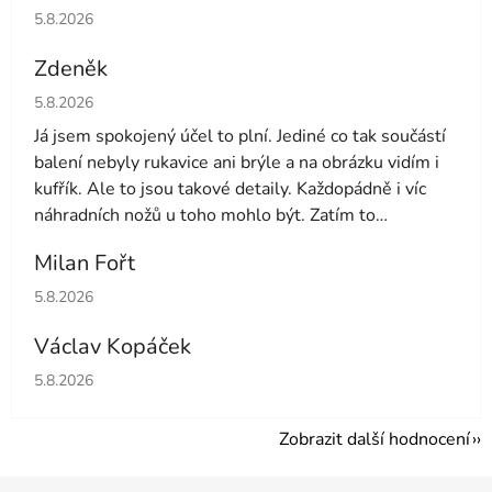
Hodnocení obchodu je 5 z 5 hvězdiček.
5.8.2026
Zdeněk
Hodnocení obchodu je 4 z 5 hvězdiček.
5.8.2026
Já jsem spokojený účel to plní. Jediné co tak součástí
balení nebyly rukavice ani brýle a na obrázku vidím i
kufřík. Ale to jsou takové detaily. Každopádně i víc
náhradních nožů u toho mohlo být. Zatím to
používám druhý den tak uvidíme dále
Milan Fořt
Hodnocení obchodu je 5 z 5 hvězdiček.
5.8.2026
Václav Kopáček
Hodnocení obchodu je 5 z 5 hvězdiček.
5.8.2026
Zobrazit další hodnocení
Z