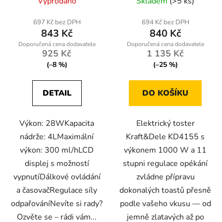
Vyprodáno
Skladem
(>5 ks)
697 Kč bez DPH
694 Kč bez DPH
843 Kč
840 Kč
925 Kč
1 135 Kč
(–8 %)
(–25 %)
DETAIL
DO KOŠÍKU
Výkon: 28WKapacita
Elektrický toster
nádrže: 4LMaximální
Kraft&Dele KD4155 s
výkon: 300 ml/hLCD
výkonem 1000 W a 11
displej s možností
stupni regulace opékání
vypnutíDálkové ovládání
zvládne přípravu
a časovačRegulace síly
dokonalých toastů přesně
odpařováníNevíte si rady?
podle vašeho vkusu — od
Ozvěte se – rádi vám...
jemně zlatavých až po