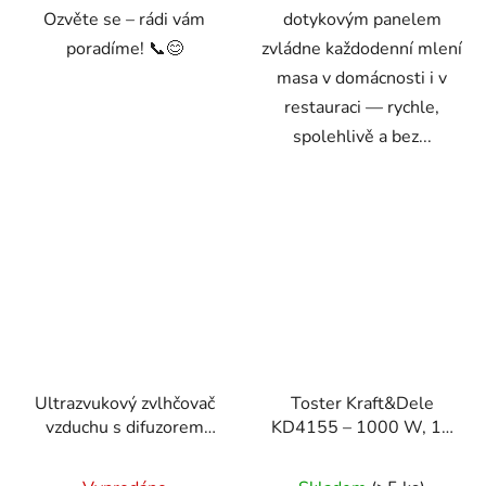
Ozvěte se – rádi vám
dotykovým panelem
poradíme! 📞😊
zvládne každodenní mlení
masa v domácnosti i v
restauraci — rychle,
spolehlivě a bez...
Ultrazvukový zvlhčovač
Toster Kraft&Dele
vzduchu s difuzorem
KD4155 – 1000 W, 11
28W 4L
stupňů opékání