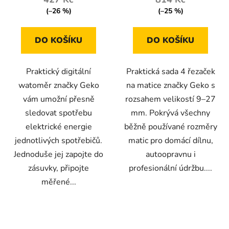
(–26 %)
(–25 %)
DO KOŠÍKU
DO KOŠÍKU
Praktický digitální
Praktická sada 4 řezaček
watoměr značky Geko
na matice značky Geko s
vám umožní přesně
rozsahem velikostí 9–27
sledovat spotřebu
mm. Pokrývá všechny
elektrické energie
běžně používané rozměry
jednotlivých spotřebičů.
matic pro domácí dílnu,
Jednoduše jej zapojte do
autoopravnu i
zásuvky, připojte
profesionální údržbu....
měřené...