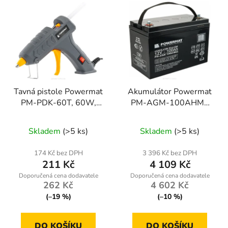
Tavná pistole Powermat
Akumulátor Powermat
PM-PDK-60T, 60W,
PM-AGM-100AHM2
230V
100Ah 12V
Skladem
(>5 ks)
Skladem
(>5 ks)
174 Kč bez DPH
3 396 Kč bez DPH
211 Kč
4 109 Kč
262 Kč
4 602 Kč
(–19 %)
(–10 %)
DO KOŠÍKU
DO KOŠÍKU