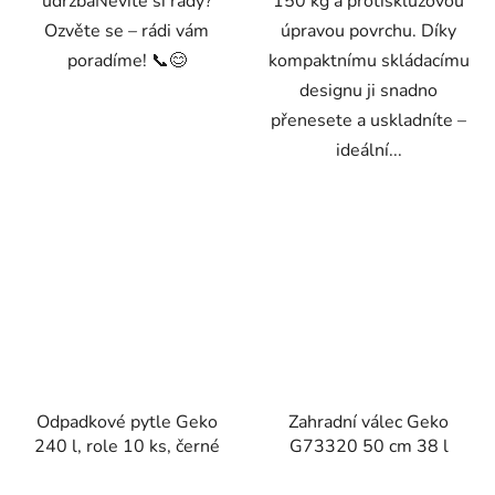
údržbaNevíte si rady?
150 kg a protiskluzovou
Ozvěte se – rádi vám
úpravou povrchu. Díky
poradíme! 📞😊
kompaktnímu skládacímu
designu ji snadno
přenesete a uskladníte –
ideální...
Odpadkové pytle Geko
Zahradní válec Geko
240 l, role 10 ks, černé
G73320 50 cm 38 l