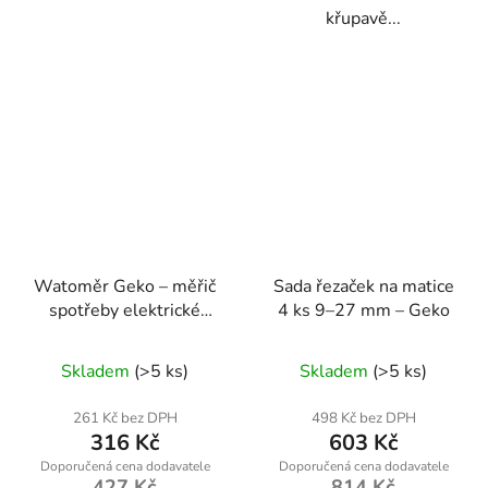
křupavě...
Watoměr Geko – měřič
Sada řezaček na matice
spotřeby elektrické
4 ks 9–27 mm – Geko
energie
Skladem
(>5 ks)
Skladem
(>5 ks)
261 Kč bez DPH
498 Kč bez DPH
316 Kč
603 Kč
427 Kč
814 Kč