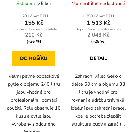
Skladem
(>5 ks)
Momentálně nedostupné
128 Kč bez DPH
1 250 Kč bez DPH
155 Kč
1 513 Kč
210 Kč
2 043 Kč
(–26 %)
(–25 %)
DO KOŠÍKU
DETAIL
Velmi pevné odpadkové
Zahradní válec Geko o
pytle o objemu 240 litrů
délce 50 cm a objemu 38
jsou vhodné pro
litrů je vhodný pro
profesionální i domácí
rovnání a údržbu trávníků.
použití. Role obsahuje 10
Ideální pro zahradní práce,
kusů a pytle jsou
kde je potřeba zlepšit
vyrobeny z odolného
strukturu půdy a zaručit...