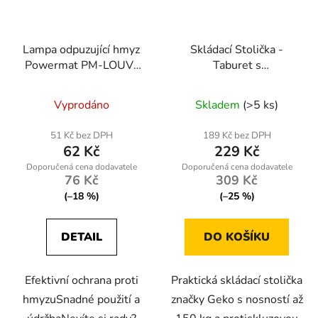
Lampa odpuzující hmyz
Skládací Stolička -
Powermat PM-LOUV-
Taburet s
30T
Protiskluzovou Úpravou
Nosnost 150 kg
Vyprodáno
Skladem
(>5 ks)
51 Kč bez DPH
189 Kč bez DPH
62 Kč
229 Kč
76 Kč
309 Kč
(–18 %)
(–25 %)
DETAIL
DO KOŠÍKU
Efektivní ochrana proti
Praktická skládací stolička
hmyzuSnadné použití a
značky Geko s nosností až