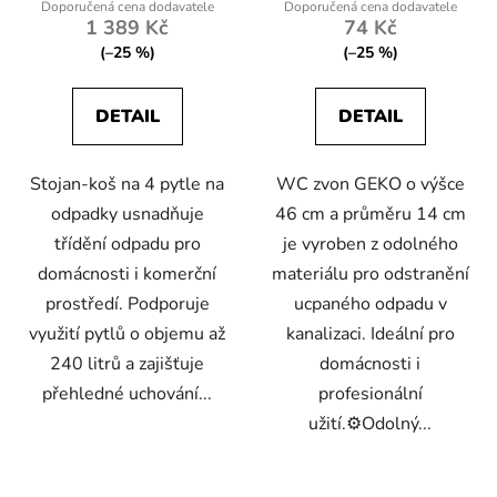
1 389 Kč
74 Kč
(–25 %)
(–25 %)
DETAIL
DETAIL
Stojan-koš na 4 pytle na
WC zvon GEKO o výšce
odpadky usnadňuje
46 cm a průměru 14 cm
třídění odpadu pro
je vyroben z odolného
domácnosti i komerční
materiálu pro odstranění
prostředí. Podporuje
ucpaného odpadu v
využití pytlů o objemu až
kanalizaci. Ideální pro
240 litrů a zajišťuje
domácnosti i
přehledné uchování...
profesionální
užití.⚙️Odolný...