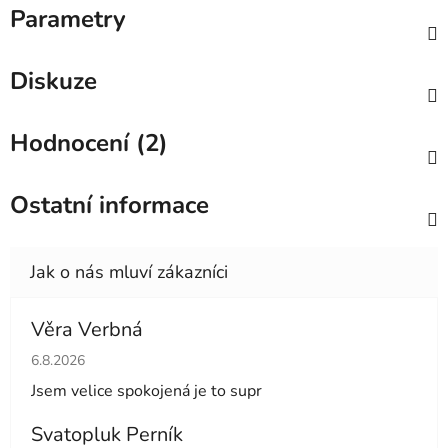
Parametry
Diskuze
Hodnocení (2)
Ostatní informace
Věra Verbná
Hodnocení obchodu je 5 z 5 hvězdiček.
6.8.2026
Jsem velice spokojená je to supr
Svatopluk Perník