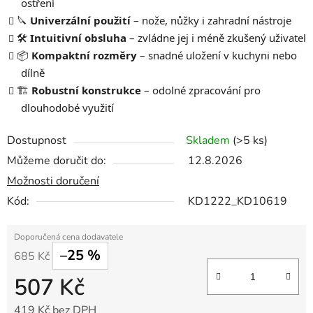
ostření
🔪
Univerzální použití
– nože, nůžky i zahradní nástroje
🛠️
Intuitivní obsluha
– zvládne jej i méně zkušený uživatel
📦
Kompaktní rozměry
– snadné uložení v kuchyni nebo
dílně
🏗️
Robustní konstrukce
– odolné zpracování pro
dlouhodobé využití
Dostupnost
Skladem
(>5 ks)
Můžeme doručit do:
12.8.2026
Možnosti doručení
Kód:
KD1222_KD10619
–25 %
685 Kč
507 Kč
419 Kč bez DPH