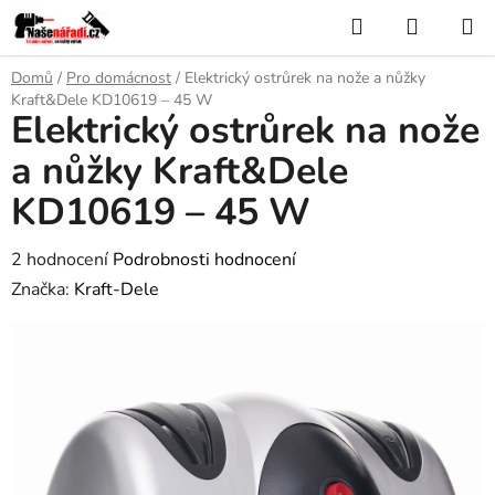
Přejít
Hledat
NÁKUP
na
KOŠÍK
obsah
Domů
/
Pro domácnost
/
Elektrický ostrůrek na nože a nůžky
Kraft&Dele KD10619 – 45 W
Elektrický ostrůrek na nože
a nůžky Kraft&Dele
KD10619 – 45 W
Průměrné
2 hodnocení
Podrobnosti hodnocení
hodnocení
Značka:
Kraft-Dele
produktu
je
5,0
z
5
hvězdiček.