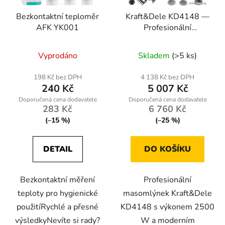
Bezkontaktní teploměr
Kraft&Dele KD4148 —
AFK YK001
Profesionální
masomlýnek 2500 W s
dotykovým panelem a
Vyprodáno
Skladem
(>5 ks)
příslušenstvím
198 Kč bez DPH
4 138 Kč bez DPH
240 Kč
5 007 Kč
283 Kč
6 760 Kč
(–15 %)
(–25 %)
DETAIL
DO KOŠÍKU
Bezkontaktní měření
Profesionální
teploty pro hygienické
masomlýnek Kraft&Dele
použitíRychlé a přesné
KD4148 s výkonem 2500
výsledkyNevíte si rady?
W a moderním