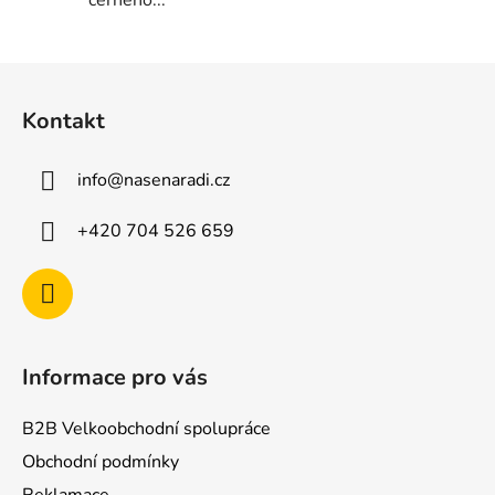
černého...
Z
á
Kontakt
p
a
info
@
nasenaradi.cz
t
í
+420 704 526 659
Informace pro vás
B2B Velkoobchodní spolupráce
Obchodní podmínky