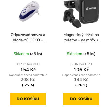
Odpuzovač hmyzu a
Magnetický držák na
hlodavců GEKO –
telefon – na mřížku
ultrazvukový s LED, 3
ventilátoru
W
Skladem
(>5 ks)
Skladem
(>5 ks)
127 Kč bez DPH
88 Kč bez DPH
154 Kč
106 Kč
208 Kč
144 Kč
(–25 %)
(–26 %)
DO KOŠÍKU
DO KOŠÍKU