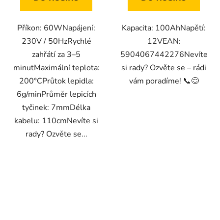
Příkon: 60WNapájení:
Kapacita: 100AhNapětí:
230V / 50HzRychlé
12VEAN:
zahřátí za 3–5
5904067442276Nevíte
minutMaximální teplota:
si rady? Ozvěte se – rádi
200°CPrůtok lepidla:
vám poradíme! 📞😊
6g/minPrůměr lepicích
tyčinek: 7mmDélka
kabelu: 110cmNevíte si
rady? Ozvěte se...