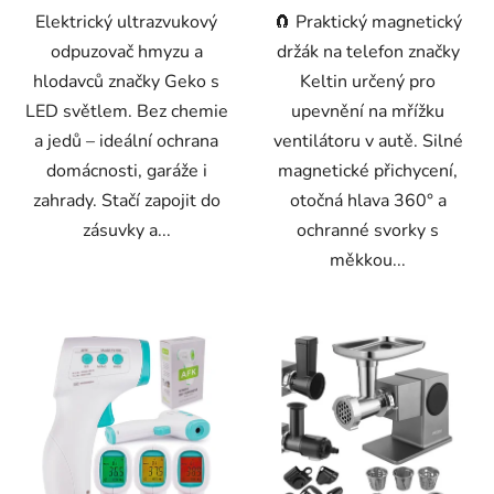
Elektrický ultrazvukový
🧲 Praktický magnetický
odpuzovač hmyzu a
držák na telefon značky
hlodavců značky Geko s
Keltin určený pro
LED světlem. Bez chemie
upevnění na mřížku
a jedů – ideální ochrana
ventilátoru v autě. Silné
domácnosti, garáže i
magnetické přichycení,
zahrady. Stačí zapojit do
otočná hlava 360° a
zásuvky a...
ochranné svorky s
měkkou...