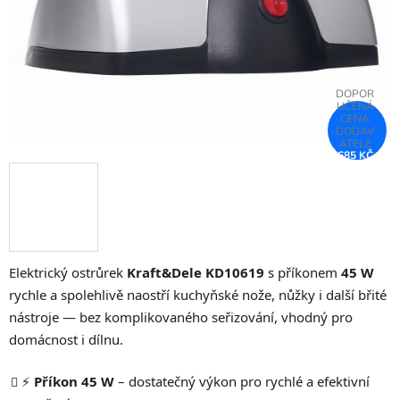
685 KČ
–25 %
Elektrický ostrůrek
Kraft&Dele KD10619
s příkonem
45 W
rychle a spolehlivě naostří kuchyňské nože, nůžky i další břité
nástroje — bez komplikovaného seřizování, vhodný pro
domácnost i dílnu.
⚡
Příkon 45 W
– dostatečný výkon pro rychlé a efektivní