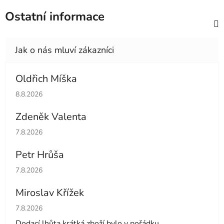
Ostatní informace
Oldřich Míška
Hodnocení obchodu je 5 z 5 hvězdiček.
8.8.2026
Zdeněk Valenta
Hodnocení obchodu je 5 z 5 hvězdiček.
7.8.2026
Petr Hrůša
Hodnocení obchodu je 5 z 5 hvězdiček.
7.8.2026
Miroslav Křížek
Hodnocení obchodu je 5 z 5 hvězdiček.
7.8.2026
Dodací lhůta krátká zboží bylo v pořádku.