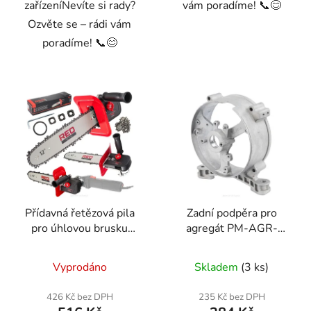
zařízeníNevíte si rady?
vám poradíme! 📞😊
Ozvěte se – rádi vám
poradíme! 📞😊
Přídavná řetězová pila
Zadní podpěra pro
pro úhlovou brusku
agregát PM-AGR-
RTPAS0051
3000-WT
Vyprodáno
Skladem
(3 ks)
426 Kč bez DPH
235 Kč bez DPH