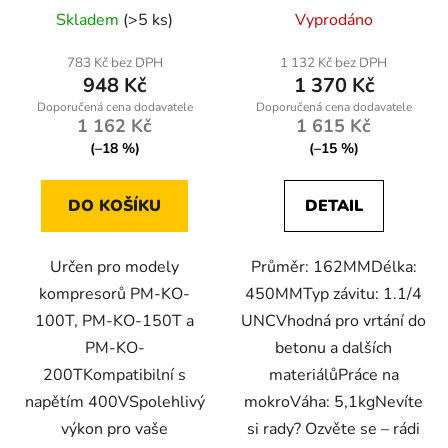
Skladem
(>5 ks)
Vyprodáno
783 Kč bez DPH
1 132 Kč bez DPH
948 Kč
1 370 Kč
1 162 Kč
1 615 Kč
(–18 %)
(–15 %)
DO KOŠÍKU
DETAIL
Určen pro modely
Průměr: 162MMDélka:
kompresorů PM-KO-
450MMTyp závitu: 1.1/4
100T, PM-KO-150T a
UNCVhodná pro vrtání do
PM-KO-
betonu a dalších
200TKompatibilní s
materiálůPráce na
napětím 400VSpolehlivý
mokroVáha: 5,1kgNevíte
výkon pro vaše
si rady? Ozvěte se – rádi