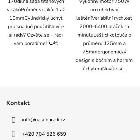
170dílná sada titanových
Výkonný motor 750W
vrtákůPrůměr vrtáků: 1 až
pro efektivní
10mmCylindrický úchyt
leštěníVariabilní rychlost
pro snadné použitíNevíte
2000–6400 otáček za
si rady? Ozvěte se – rádi
minutuLešticí kotouče o
vám poradíme! 📞😊
průměru 125mm a
75mmErgonomický
design s bočním a horním
úchytemNevíte si...
Z
á
Kontakt
p
a
info
@
nasenaradi.cz
t
í
+420 704 526 659