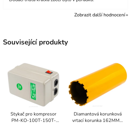
Zobrazit další hodnocení
Související produkty
Stykač pro kompresor
Diamantová korunková
PM-KO-100T-150T-
vrtací korunka 162MM x
200T-400V
450MM, 1.1/4 UNC