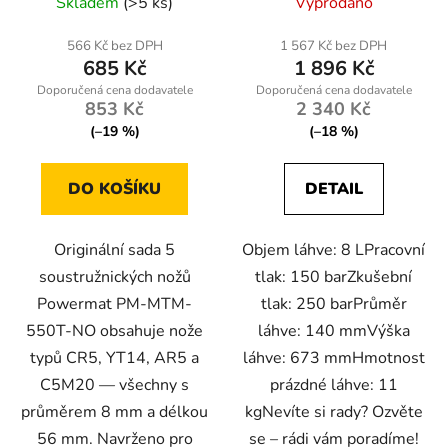
Skladem
(>5 ks)
Vyprodáno
566 Kč bez DPH
1 567 Kč bez DPH
685 Kč
1 896 Kč
853 Kč
2 340 Kč
(–19 %)
(–18 %)
DO KOŠÍKU
DETAIL
Originální sada 5
Objem láhve: 8 LPracovní
soustružnických nožů
tlak: 150 barZkušební
Powermat PM-MTM-
tlak: 250 barPrůměr
550T-NO obsahuje nože
láhve: 140 mmVýška
typů CR5, YT14, AR5 a
láhve: 673 mmHmotnost
C5M20 — všechny s
prázdné láhve: 11
průměrem 8 mm a délkou
kgNevíte si rady? Ozvěte
56 mm. Navrženo pro
se – rádi vám poradíme!