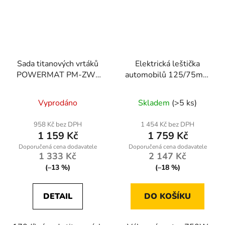
Sada titanových vrtáků
Elektrická leštička
POWERMAT PM-ZW-
automobilů 125/75mm
170T, 170 ks
PM-PS-750T
Vyprodáno
Skladem
(>5 ks)
958 Kč bez DPH
1 454 Kč bez DPH
1 159 Kč
1 759 Kč
1 333 Kč
2 147 Kč
(–13 %)
(–18 %)
DETAIL
DO KOŠÍKU