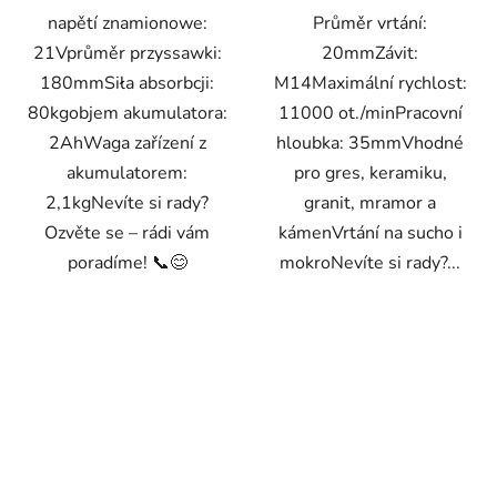
napětí znamionowe:
Průměr vrtání:
21Vprůměr przyssawki:
20mmZávit:
180mmSiła absorbcji:
M14Maximální rychlost:
80kgobjem akumulatora:
11000 ot./minPracovní
2AhWaga zařízení z
hloubka: 35mmVhodné
akumulatorem:
pro gres, keramiku,
2,1kgNevíte si rady?
granit, mramor a
Ozvěte se – rádi vám
kámenVrtání na sucho i
poradíme! 📞😊
mokroNevíte si rady?...