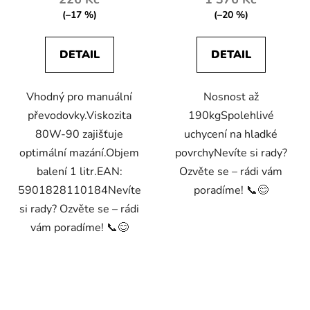
(–17 %)
(–20 %)
DETAIL
DETAIL
Vhodný pro manuální
Nosnost až
převodovky.Viskozita
190kgSpolehlivé
80W-90 zajišťuje
uchycení na hladké
optimální mazání.Objem
povrchyNevíte si rady?
balení 1 litr.EAN:
Ozvěte se – rádi vám
5901828110184Nevíte
poradíme! 📞😊
si rady? Ozvěte se – rádi
vám poradíme! 📞😊