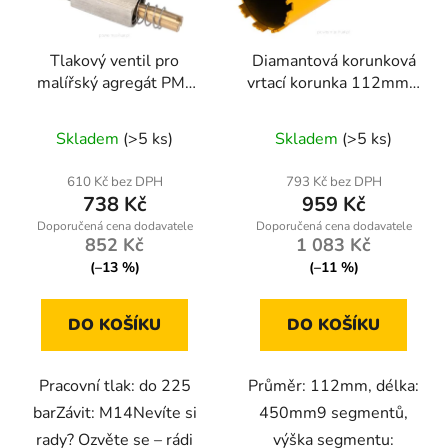
Tlakový ventil pro
Diamantová korunková
malířský agregát PM-
vrtací korunka 112mm x
PDM-1500M-ZC
450mm, 1.1/4 UNC, na
mokro
Skladem
(>5 ks)
Skladem
(>5 ks)
610 Kč bez DPH
793 Kč bez DPH
738 Kč
959 Kč
852 Kč
1 083 Kč
(–13 %)
(–11 %)
DO KOŠÍKU
DO KOŠÍKU
Pracovní tlak: do 225
Průměr: 112mm, délka:
barZávit: M14Nevíte si
450mm9 segmentů,
rady? Ozvěte se – rádi
výška segmentu: