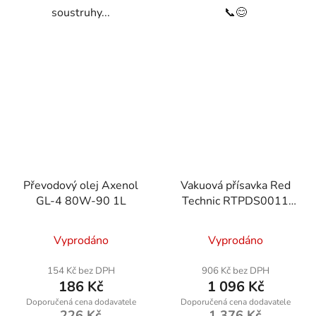
soustruhy...
📞😊
Převodový olej Axenol
Vakuová přísavka Red
GL-4 80W-90 1L
Technic RTPDS0011
190kg
Vyprodáno
Vyprodáno
154 Kč bez DPH
906 Kč bez DPH
186 Kč
1 096 Kč
226 Kč
1 376 Kč