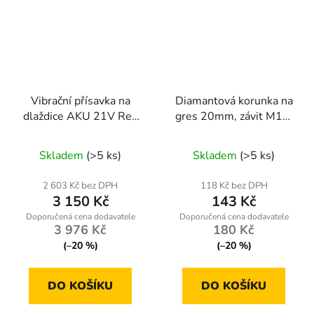
Vibrační přísavka na
Diamantová korunka na
dlaždice AKU 21V Red
gres 20mm, závit M14,
Technic RTAPW0053
suché a mokré vrtání
Skladem
(>5 ks)
Skladem
(>5 ks)
2 603 Kč bez DPH
118 Kč bez DPH
3 150 Kč
143 Kč
3 976 Kč
180 Kč
(–20 %)
(–20 %)
DO KOŠÍKU
DO KOŠÍKU