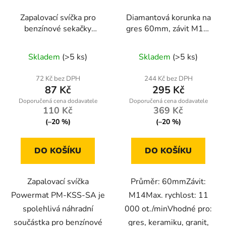
Zapalovací svíčka pro
Diamantová korunka na
benzínové sekačky
gres 60mm, závit M14,
Powermat PM-KSS-SA
suché/mokré vrtání
Skladem
(>5 ks)
Skladem
(>5 ks)
72 Kč bez DPH
244 Kč bez DPH
87 Kč
295 Kč
110 Kč
369 Kč
(–20 %)
(–20 %)
DO KOŠÍKU
DO KOŠÍKU
Zapalovací svíčka
Průměr: 60mmZávit:
Powermat PM-KSS-SA je
M14Max. rychlost: 11
spolehlivá náhradní
000 ot./minVhodné pro:
součástka pro benzínové
gres, keramiku, granit,