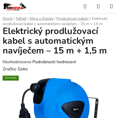
Přejít
Hledat
NÁKUP
na
KOŠÍK
obsah
Domů
/
Nářadí
/
Dílna a Stavba
/
Prodlužovací kabely
/
Elektrický
prodlužovací kabel s automatickým navíječem – 15 m + 1,5 m
Elektrický prodlužovací
kabel s automatickým
navíječem – 15 m + 1,5 m
Průměrné
Neohodnoceno
Podrobnosti hodnocení
hodnocení
Značka:
Geko
produktu
NOVINKA
je
0,0
z
5
hvězdiček.