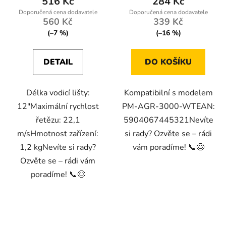
516 Kč
284 Kč
560 Kč
339 Kč
(–7 %)
(–16 %)
DETAIL
DO KOŠÍKU
Délka vodicí lišty:
Kompatibilní s modelem
12"Maximální rychlost
PM-AGR-3000-WTEAN:
řetězu: 22,1
5904067445321Nevíte
m/sHmotnost zařízení:
si rady? Ozvěte se – rádi
1,2 kgNevíte si rady?
vám poradíme! 📞😊
Ozvěte se – rádi vám
poradíme! 📞😊