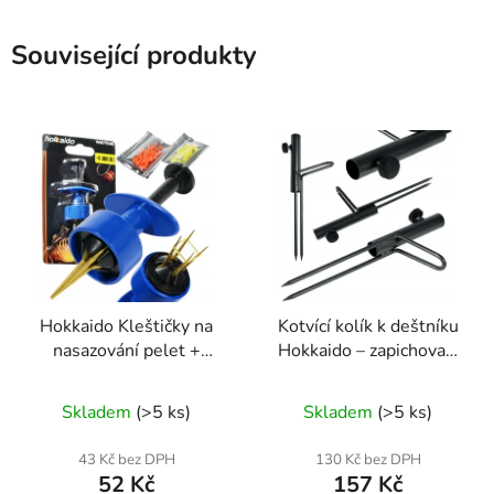
Související produkty
Hokkaido Kleštičky na
Kotvící kolík k deštníku
nasazování pelet +
Hokkaido – zapichovací
gumičky
základna W50100
Průměrné
Skladem
(>5 ks)
Skladem
(>5 ks)
hodnocení
produktu
43 Kč bez DPH
130 Kč bez DPH
52 Kč
157 Kč
je