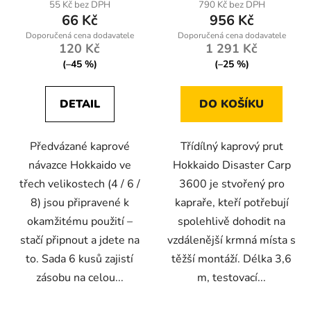
55 Kč bez DPH
790 Kč bez DPH
66 Kč
956 Kč
120 Kč
1 291 Kč
(–45 %)
(–25 %)
DETAIL
DO KOŠÍKU
Předvázané kaprové
Třídílný kaprový prut
návazce Hokkaido ve
Hokkaido Disaster Carp
třech velikostech (4 / 6 /
3600 je stvořený pro
8) jsou připravené k
kapraře, kteří potřebují
okamžitému použití –
spolehlivě dohodit na
stačí připnout a jdete na
vzdálenější krmná místa s
to. Sada 6 kusů zajistí
těžší montáží. Délka 3,6
zásobu na celou...
m, testovací...