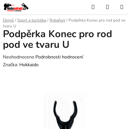
Přejít
Hledat
NÁKUP
na
KOŠÍK
obsah
Domů
/
Sport a turistika
/
Rybaření
/
Podpěrka Konec pro rod pod ve
tvaru U
Podpěrka Konec pro rod
pod ve tvaru U
Průměrné
Neohodnoceno
Podrobnosti hodnocení
hodnocení
Značka:
Hokkaido
produktu
je
0,0
z
5
hvězdiček.