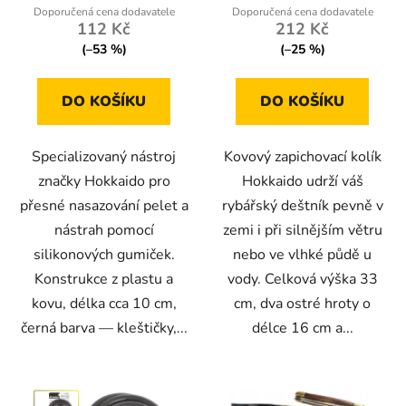
5,0
112 Kč
212 Kč
z
(–53 %)
(–25 %)
5
hvězdiček.
DO KOŠÍKU
DO KOŠÍKU
Specializovaný nástroj
Kovový zapichovací kolík
značky Hokkaido pro
Hokkaido udrží váš
přesné nasazování pelet a
rybářský deštník pevně v
nástrah pomocí
zemi i při silnějším větru
silikonových gumiček.
nebo ve vlhké půdě u
Konstrukce z plastu a
vody. Celková výška 33
kovu, délka cca 10 cm,
cm, dva ostré hroty o
černá barva — kleštičky,...
délce 16 cm a...