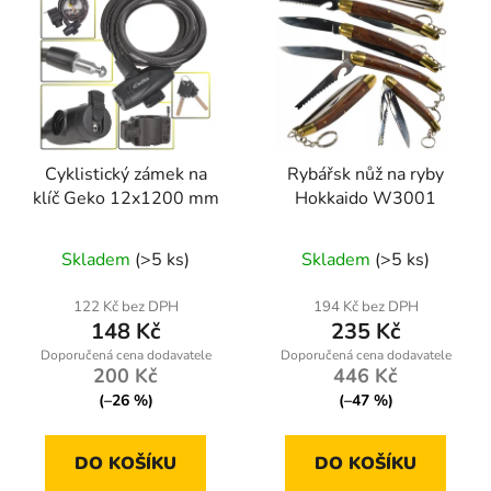
Cyklistický zámek na
Rybářsk nůž na ryby
klíč Geko 12x1200 mm
Hokkaido W3001
Skladem
(>5 ks)
Skladem
(>5 ks)
122 Kč bez DPH
194 Kč bez DPH
148 Kč
235 Kč
200 Kč
446 Kč
(–26 %)
(–47 %)
DO KOŠÍKU
DO KOŠÍKU