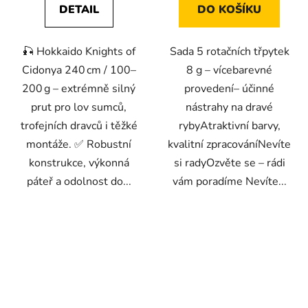
DETAIL
DO KOŠÍKU
🎣 Hokkaido Knights of
Sada 5 rotačních třpytek
Cidonya 240 cm / 100–
8 g – vícebarevné
200 g – extrémně silný
provedení– účinné
prut pro lov sumců,
nástrahy na dravé
trofejních dravců i těžké
rybyAtraktivní barvy,
montáže. ✅ Robustní
kvalitní zpracováníNevíte
konstrukce, výkonná
si radyOzvěte se – rádi
páteř a odolnost do...
vám poradíme Nevíte...