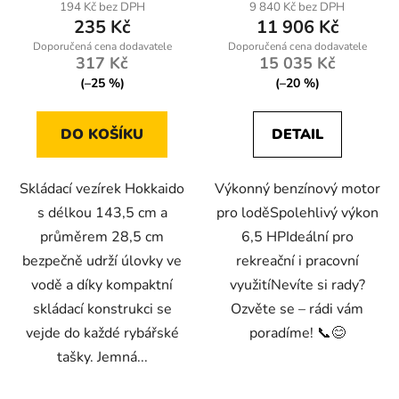
produktu
194 Kč bez DPH
9 840 Kč bez DPH
235 Kč
11 906 Kč
je
5,0
317 Kč
15 035 Kč
z
(–25 %)
(–20 %)
5
hvězdiček.
DO KOŠÍKU
DETAIL
Skládací vezírek Hokkaido
Výkonný benzínový motor
s délkou 143,5 cm a
pro loděSpolehlivý výkon
průměrem 28,5 cm
6,5 HPIdeální pro
bezpečně udrží úlovky ve
rekreační i pracovní
vodě a díky kompaktní
využitíNevíte si rady?
skládací konstrukci se
Ozvěte se – rádi vám
vejde do každé rybářské
poradíme! 📞😊
tašky. Jemná...