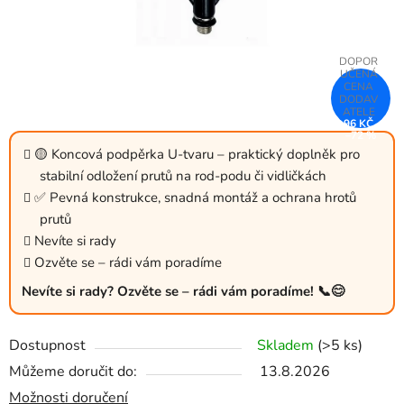
96 KČ
–72 %
🟡 Koncová podpěrka U‑tvaru – praktický doplněk pro
stabilní odložení prutů na rod‑podu či vidličkách
✅ Pevná konstrukce, snadná montáž a ochrana hrotů
prutů
Nevíte si rady
Ozvěte se – rádi vám poradíme
Nevíte si rady? Ozvěte se – rádi vám poradíme! 📞😊
Dostupnost
Skladem
(>5 ks)
Můžeme doručit do:
13.8.2026
Možnosti doručení