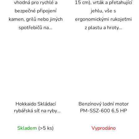
vhodná pro rychlé a
15 cm), vrták a přetahující
bezpečné připojení
jehlu, vše s
kamen, grilů nebo jiných
ergonomickými rukojeťmi
spotřebičů na...
z plastu a hroty...
Hokkaido Skládací
Benzínový lodní motor
rybářská síť na ryby
PM-SSZ-600 6,5 HP
28,5 × 143,5 cm
Průměrné
Skladem
(>5 ks)
Vyprodáno
hodnocení