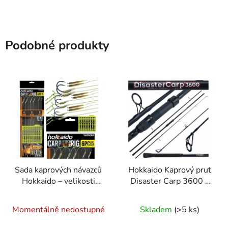
Podobné produkty
Sada kaprových návazců
Hokkaido Kaprový prut
Hokkaido – velikosti
Disaster Carp 3600 –
4/6/8, 6 ks
3,6 m, 3,0 lb, 3 díly
Momentálně nedostupné
Skladem
(>5 ks)