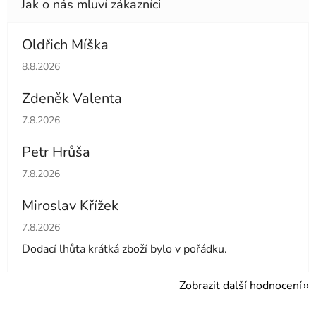
Oldřich Míška
Hodnocení obchodu je 5 z 5 hvězdiček.
8.8.2026
Zdeněk Valenta
Hodnocení obchodu je 5 z 5 hvězdiček.
7.8.2026
Petr Hrůša
Hodnocení obchodu je 5 z 5 hvězdiček.
7.8.2026
Miroslav Křížek
Hodnocení obchodu je 5 z 5 hvězdiček.
7.8.2026
Dodací lhůta krátká zboží bylo v pořádku.
Zobrazit další hodnocení