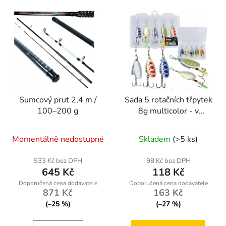
Sumcový prut 2,4 m /
Sada 5 rotačních třpytek
100–200 g
8g multicolor - v
krabičce
Momentálně nedostupné
Skladem
(>5 ks)
533 Kč bez DPH
98 Kč bez DPH
645 Kč
118 Kč
871 Kč
163 Kč
(–25 %)
(–27 %)