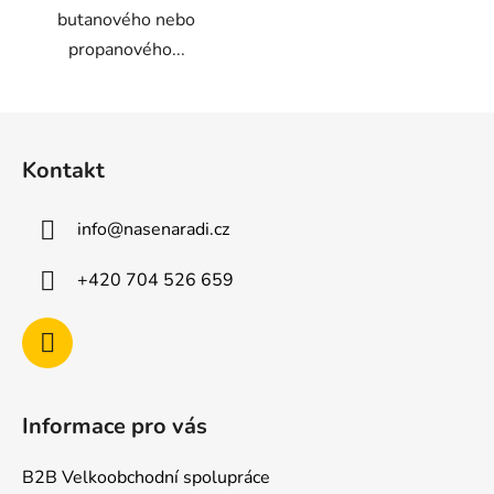
butanového nebo
propanového...
Z
á
Kontakt
p
a
info
@
nasenaradi.cz
t
í
+420 704 526 659
Informace pro vás
B2B Velkoobchodní spolupráce