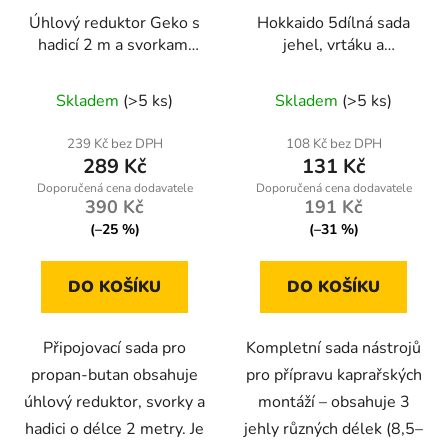
Úhlový reduktor Geko s
Hokkaido 5dílná sada
hadicí 2 m a svorkami
jehel, vrtáku a
pro propan-butan
přetahováku na boilies
Průměrné
Skladem
(>5 ks)
Skladem
(>5 ks)
hodnocení
produktu
239 Kč bez DPH
108 Kč bez DPH
289 Kč
131 Kč
je
5,0
390 Kč
191 Kč
z
(–25 %)
(–31 %)
5
hvězdiček.
DO KOŠÍKU
DO KOŠÍKU
Připojovací sada pro
Kompletní sada nástrojů
propan-butan obsahuje
pro přípravu kaprařských
úhlový reduktor, svorky a
montáží – obsahuje 3
hadici o délce 2 metry. Je
jehly různých délek (8,5–