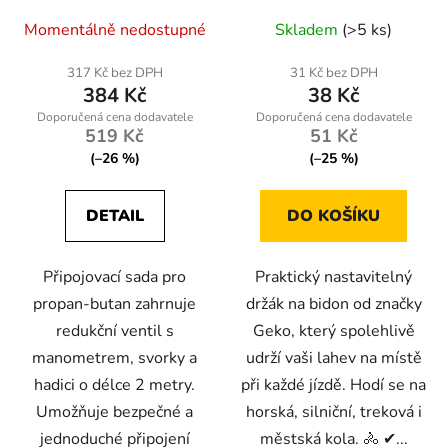
svorky a hadice 2 m
Momentálně nedostupné
Skladem
(>5 ks)
317 Kč bez DPH
31 Kč bez DPH
384 Kč
38 Kč
519 Kč
51 Kč
(–26 %)
(–25 %)
DETAIL
DO KOŠÍKU
Připojovací sada pro
Praktický nastavitelný
propan-butan zahrnuje
držák na bidon od značky
redukční ventil s
Geko, který spolehlivě
manometrem, svorky a
udrží vaši lahev na místě
hadici o délce 2 metry.
při každé jízdě. Hodí se na
Umožňuje bezpečné a
horská, silniční, treková i
jednoduché připojení
městská kola. 🚴 ✔...