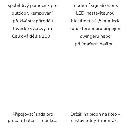
spolehlivý pomocník pro
moderní signalizátor s
outdoor, kempování,
LED, nastavitelnou
přežívání v přírodě i
hlasitostí a 2,5 mm Jack
lovecké výpravy. 🎒
konektorem pro připojení
Celková délka 200...
swingeru nebo
přijímače✅ Ideální...
Připojovací sada pro
Držák na bidon na kolo –
propan-butan – redukční
nastavitelný + montážní
ventil s manometrem,
šrouby (Geko K02372)