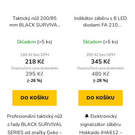
Taktický nůž 200/85
Indikátor záběru s 8 LED
mm BLACK SURVIVAL
diodami FA 210
SERIES
W12038 HOKKAIDO
Průměrné
Průměrné
FISING
Skladem
(>5 ks)
Skladem
(>5 ks)
hodnocení
hodnocení
produktu
produktu
180 Kč bez DPH
285 Kč bez DPH
218 Kč
345 Kč
je
je
5,0
4,1
295 Kč
480 Kč
z
z
(–26 %)
(–28 %)
5
5
hvězdiček.
hvězdiček.
DO KOŠÍKU
DO KOŠÍKU
Profesionální taktický nůž
🔔 Elektronický
z řady BLACK SURVIVAL
signalizátor záběru
SERIES od značky Geko –
Hokkaido JHA612 –