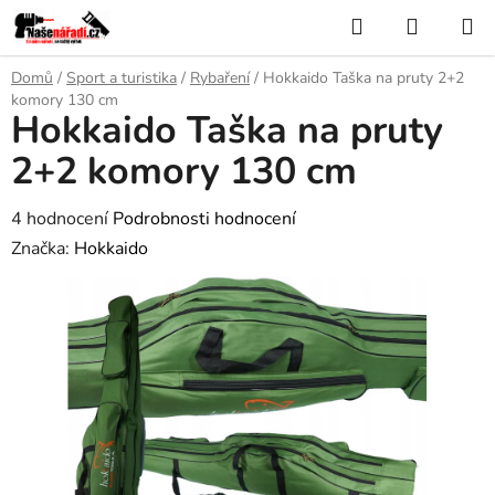
Přejít
Hledat
NÁKUP
na
KOŠÍK
obsah
Domů
/
Sport a turistika
/
Rybaření
/
Hokkaido Taška na pruty 2+2
komory 130 cm
Hokkaido Taška na pruty
2+2 komory 130 cm
Průměrné
4 hodnocení
Podrobnosti hodnocení
hodnocení
Značka:
Hokkaido
produktu
je
5,0
z
5
hvězdiček.