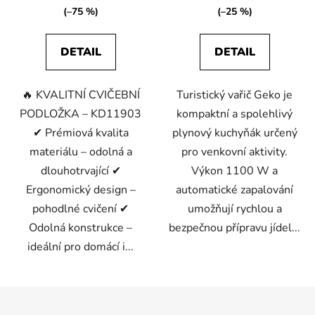
(–75 %)
(–25 %)
DETAIL
DETAIL
🔥 KVALITNÍ CVIČEBNÍ
Turistický vařič Geko je
PODLOŽKA – KD11903
kompaktní a spolehlivý
✔ Prémiová kvalita
plynový kuchyňák určený
materiálu – odolná a
pro venkovní aktivity.
dlouhotrvající ✔
Výkon 1100 W a
Ergonomický design –
automatické zapalování
pohodlné cvičení ✔
umožňují rychlou a
Odolná konstrukce –
bezpečnou přípravu jídel...
ideální pro domácí i...
Z
á