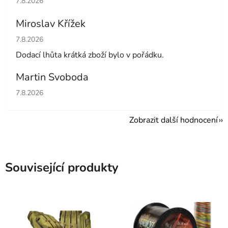
7.8.2026
Miroslav Křížek
Hodnocení obchodu je 5 z 5 hvězdiček.
7.8.2026
Dodací lhůta krátká zboží bylo v pořádku.
Martin Svoboda
Hodnocení obchodu je 5 z 5 hvězdiček.
7.8.2026
Zobrazit další hodnocení
Související produkty