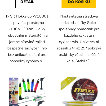
DETAIL
DO KOŠÍKU
🧲 Síť Hokkaido W18001
Nastavitelná středová
– pevná a prostorná
patka od značky Geko –
(130 × 130 cm) – díky
spolehlivý pomocník pro
robustním materiálům a
každého cyklistu i
jemné síťovině zajistí
cykloservis. Univerzální
bezpečné zachycení ryb
rozsah 24" až 29" pokrývá
bez úniku✅ Ideální pro
prakticky všechna běžná
pohodlný rybolov s...
kola. Stabilní...