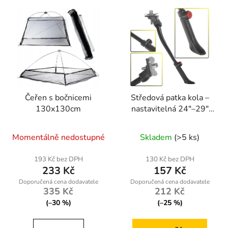
Čeřen s bočnicemi
Středová patka kola –
130x130cm
nastavitelná 24"–29"
(50 mm) | Geko
Průměrné
Momentálně nedostupné
Skladem
(>5 ks)
hodnocení
produktu
193 Kč bez DPH
130 Kč bez DPH
233 Kč
157 Kč
je
5,0
335 Kč
212 Kč
z
(–30 %)
(–25 %)
5
hvězdiček.