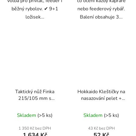
volba pro přívlač, feeder i
co ocení každý kapraře
běžný rybolov. ✔ 9+1
nebo feederový rybář.
ložisek...
Balení obsahuje 3...
Taktický nůž Finka
Hokkaido Kleštičky na
215/105 mm s
nasazování pelet +
pouzdrem BLACK
gumičky
Průměrné
SURVIVAL SERIES –
Skladem
(>5 ks)
Skladem
(>5 ks)
Geko
hodnocení
produktu
1 350 Kč bez DPH
43 Kč bez DPH
1 634 Kč
52 Kč
je