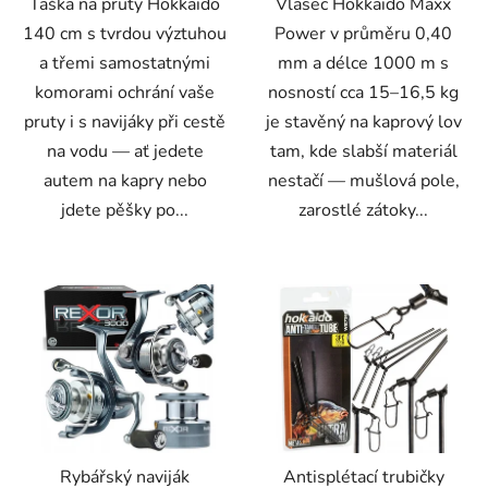
Taška na pruty Hokkaido
Vlasec Hokkaido Maxx
140 cm s tvrdou výztuhou
Power v průměru 0,40
a třemi samostatnými
mm a délce 1000 m s
komorami ochrání vaše
nosností cca 15–16,5 kg
pruty i s navijáky při cestě
je stavěný na kaprový lov
na vodu — ať jedete
tam, kde slabší materiál
autem na kapry nebo
nestačí — mušlová pole,
jdete pěšky po...
zarostlé zátoky...
Rybářský naviják
Antisplétací trubičky