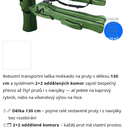
329 KČ
–25 %
Robustní transportní taška Hokkaido na pruty s délkou
130
cm
a systémem
2+2 oddělených komor
zajistí bezpečný
převoz až čtyř prutů i s navijáky — ať jedete na kaprový
rybník, nebo na víkendový výlov na řece.
📏
Délka 130 cm
– pojme celé sestavené pruty i s navijáky
bez rozebírání
🗂️
2+2 oddělené komory
– každý prut má vlastní prostor,