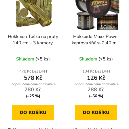
Hokkaido Taška na pruty
Hokkaido Maxx Power
140 cm – 3 komory,
kaprová šňůra 0,40 mm
tvrdá výztuha
– 1000 m, vícebarevná
Průměrné
Průměrné
Skladem
(>5 ks)
Skladem
(>5 ks)
hodnocení
hodnocení
produktu
produktu
478 Kč bez DPH
104 Kč bez DPH
578 Kč
126 Kč
je
je
5,0
5,0
780 Kč
288 Kč
z
z
(–25 %)
(–56 %)
5
5
hvězdiček.
hvězdiček.
DO KOŠÍKU
DO KOŠÍKU