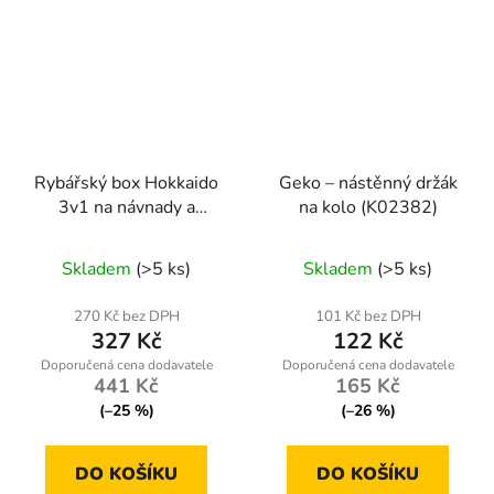
Rybářský box Hokkaido
Geko – nástěnný držák
3v1 na návnady a
na kolo (K02382)
příslušenství s
oddělenými přihrádkami
Skladem
(>5 ks)
Skladem
(>5 ks)
270 Kč bez DPH
101 Kč bez DPH
327 Kč
122 Kč
441 Kč
165 Kč
(–25 %)
(–26 %)
DO KOŠÍKU
DO KOŠÍKU