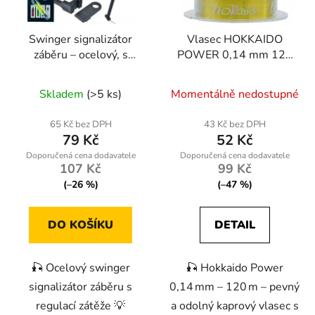
Swinger signalizátor
Vlasec HOKKAIDO
záběru – ocelový, s
POWER 0,14 mm 120
regulací zátěže, na
m 3,40 kg
světlušku
Skladem
(>5 ks)
Momentálně nedostupné
65 Kč bez DPH
43 Kč bez DPH
79 Kč
52 Kč
107 Kč
99 Kč
(–26 %)
(–47 %)
DO KOŠÍKU
DETAIL
🎣 Ocelový swinger
🎣 Hokkaido Power
signalizátor záběru s
0,14 mm – 120 m – pevný
regulací zátěže 💡
a odolný kaprový vlasec s