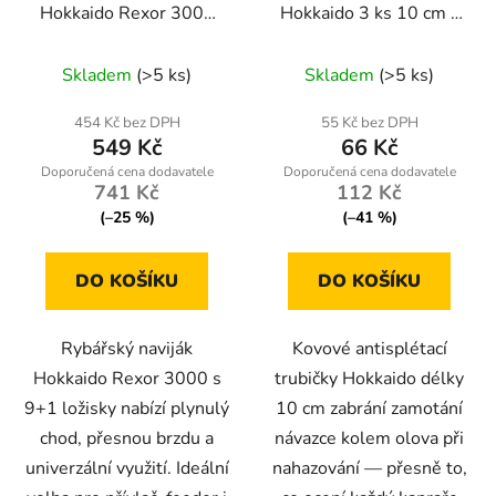
Hokkaido Rexor 3000
Hokkaido 3 ks 10 cm –
9+1 ložisek – 2x
kovové, proti zamotání
hliníková cívka
montáže
Skladem
(>5 ks)
Skladem
(>5 ks)
454 Kč bez DPH
55 Kč bez DPH
549 Kč
66 Kč
741 Kč
112 Kč
(–25 %)
(–41 %)
DO KOŠÍKU
DO KOŠÍKU
Rybářský naviják
Kovové antisplétací
Hokkaido Rexor 3000 s
trubičky Hokkaido délky
9+1 ložisky nabízí plynulý
10 cm zabrání zamotání
chod, přesnou brzdu a
návazce kolem olova při
univerzální využití. Ideální
nahazování — přesně to,