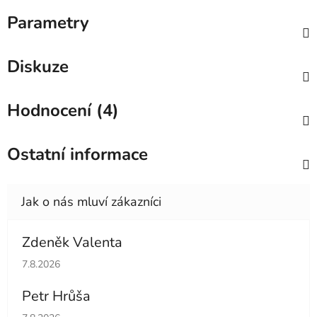
Parametry
Diskuze
Hodnocení (4)
Ostatní informace
Zdeněk Valenta
Hodnocení obchodu je 5 z 5 hvězdiček.
7.8.2026
Petr Hrůša
Hodnocení obchodu je 5 z 5 hvězdiček.