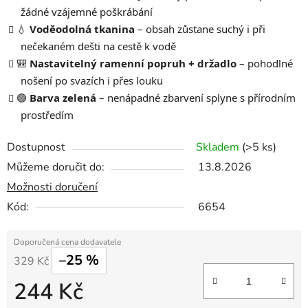
žádné vzájemné poškrábání
💧
Voděodolná tkanina
– obsah zůstane suchý i při
nečekaném dešti na cestě k vodě
🎒
Nastavitelný ramenní popruh + držadlo
– pohodlné
nošení po svazích i přes louku
🟢
Barva zelená
– nenápadné zbarvení splyne s přírodním
prostředím
Dostupnost
Skladem
(>5 ks)
Můžeme doručit do:
13.8.2026
Možnosti doručení
Kód:
6654
–25 %
329 Kč
244 Kč