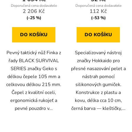
5,0
2 206 Kč
112 Kč
z
(–25 %)
(–53 %)
5
hvězdiček.
DO KOŠÍKU
DO KOŠÍKU
Pevný taktický nůž Finka z
Specializovaný nástroj
řady BLACK SURVIVAL
značky Hokkaido pro
SERIES značky Geko s
přesné nasazování pelet a
délkou čepele 105 mm a
nástrah pomocí
celkovou délkou 215 mm.
silikonových gumiček.
Čepel z kvalitní oceli,
Konstrukce z plastu a
ergonomická rukojeť a
kovu, délka cca 10 cm,
pevné pouzdro v...
černá barva — kleštičky,...