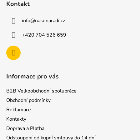
Kontakt
p
a
info
@
nasenaradi.cz
t
í
+420 704 526 659
Informace pro vás
B2B Velkoobchodní spolupráce
Obchodní podmínky
Reklamace
Kontakty
Doprava a Platba
Odstoupení od kupní smlouvy do 14 dní