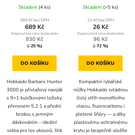
Průměrné
přední brzdou a
krytem
Skladem
(4 ks)
Skladem
(>5 ks)
náhradní cívkou (9+1
hodnocení
ložisek)
produktu
569 Kč bez DPH
21 Kč bez DPH
689 Kč
26 Kč
je
5,0
930 Kč
96 Kč
z
(–25 %)
(–72 %)
5
hvězdiček.
DO KOŠÍKU
DO KOŠÍKU
Hokkaido Barbaric Hunter
Kompaktní rybářské
3000 je přívlačový naviják
nůžky Hokkaido zvládnou
s 9+1 kuličkovými ložisky,
čistý střih monofilního
přenosem 5,2:1 a přední
vlascu, fluorocarbonu i
brzdou s jemným
pletené šňůry — a díky
dávkováním – ideální
plastovému ochrannému
volba pro lov okounů, štik
krytu je bezpečně uložíte