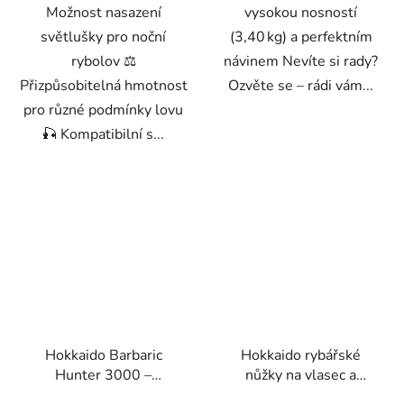
Možnost nasazení
vysokou nosností
světlušky pro noční
(3,40 kg) a perfektním
rybolov ⚖️
návinem Nevíte si rady?
Přizpůsobitelná hmotnost
Ozvěte se – rádi vám...
pro různé podmínky lovu
🎣 Kompatibilní s...
Hokkaido Barbaric
Hokkaido rybářské
Hunter 3000 –
nůžky na vlasec a
přívlačový naviják s
pletenku s ochranným