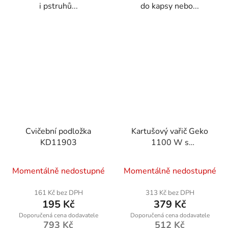
i pstruhů...
do kapsy nebo...
Cvičební podložka
Kartušový vařič Geko
KD11903
1100 W s
piezozapalováním
Momentálně nedostupné
Momentálně nedostupné
161 Kč bez DPH
313 Kč bez DPH
195 Kč
379 Kč
793 Kč
512 Kč