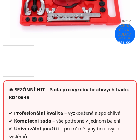
591 KČ
–26 %
🔥 SEZÓNNÍ HIT – Sada pro výrobu brzdových hadic
KD10545
✔
Profesionální kvalita
– vyzkoušená a spolehlivá
✔
Kompletní sada
– vše potřebné v jednom balení
✔
Univerzální použití
– pro různé typy brzdových
systémů