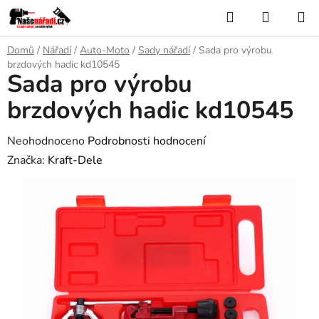
Přejít
Hledat
NÁKUP
na
KOŠÍK
obsah
Domů
/
Nářadí
/
Auto-Moto
/
Sady nářadí
/
Sada pro výrobu
brzdových hadic kd10545
Sada pro výrobu
brzdových hadic kd10545
Průměrné
Neohodnoceno
Podrobnosti hodnocení
hodnocení
Značka:
Kraft-Dele
produktu
je
0,0
z
5
hvězdiček.