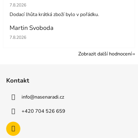
Hodnocení obchodu je 5 z 5 hvězdiček.
7.8.2026
Dodací lhůta krátká zboží bylo v pořádku.
Martin Svoboda
Hodnocení obchodu je 5 z 5 hvězdiček.
7.8.2026
Zobrazit další hodnocení
Z
á
Kontakt
p
a
info
@
nasenaradi.cz
t
í
+420 704 526 659