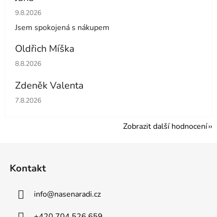
Hodnocení obchodu je 5 z 5 hvězdiček.
9.8.2026
Jsem spokojená s nákupem
Oldřich Míška
Hodnocení obchodu je 5 z 5 hvězdiček.
8.8.2026
Zdeněk Valenta
Hodnocení obchodu je 5 z 5 hvězdiček.
7.8.2026
Zobrazit další hodnocení
Z
á
Kontakt
p
a
info
@
nasenaradi.cz
t
í
+420 704 526 659