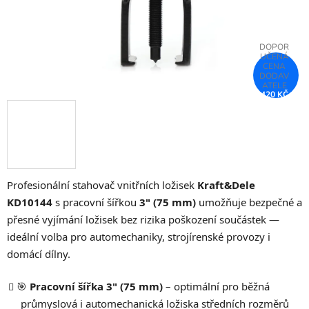
420 KČ
–75 %
Profesionální stahovač vnitřních ložisek
Kraft&Dele
KD10144
s pracovní šířkou
3" (75 mm)
umožňuje bezpečné a
přesné vyjímání ložisek bez rizika poškození součástek —
ideální volba pro automechaniky, strojírenské provozy i
domácí dílny.
🎯
Pracovní šířka 3" (75 mm)
– optimální pro běžná
průmyslová i automechanická ložiska středních rozměrů