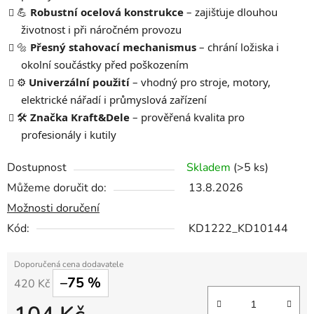
💪
Robustní ocelová konstrukce
– zajišťuje dlouhou
životnost i při náročném provozu
🔩
Přesný stahovací mechanismus
– chrání ložiska i
okolní součástky před poškozením
⚙️
Univerzální použití
– vhodný pro stroje, motory,
elektrické nářadí i průmyslová zařízení
🛠️
Značka Kraft&Dele
– prověřená kvalita pro
profesionály i kutily
Dostupnost
Skladem
(>5 ks)
Můžeme doručit do:
13.8.2026
Možnosti doručení
Kód:
KD1222_KD10144
–75 %
420 Kč