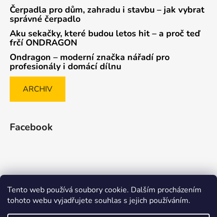
Čerpadla pro dům, zahradu i stavbu – jak vybrat
správné čerpadlo
Aku sekačky, které budou letos hit – a proč teď
frčí ONDRAGON
Ondragon – moderní značka nářadí pro
profesionály i domácí dílnu
ARCHIV
Facebook
Tento web používá soubory cookie. Dalším procházením
Způsob ověřování recenzí
tohoto webu vyjadřujete souhlas s jejich používáním.