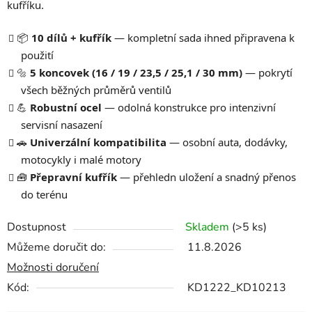
kufříku.
📦
10 dílů + kufřík
— kompletní sada ihned připravena k
použití
🔩
5 koncovek (16 / 19 / 23,5 / 25,1 / 30 mm)
— pokrytí
všech běžných průměrů ventilů
💪
Robustní ocel
— odolná konstrukce pro intenzivní
servisní nasazení
🚗
Univerzální kompatibilita
— osobní auta, dodávky,
motocykly i malé motory
🧰
Přepravní kufřík
— přehledn uložení a snadný přenos
do terénu
Dostupnost
Skladem
(>5 ks)
Můžeme doručit do:
11.8.2026
Možnosti doručení
Kód:
KD1222_KD10213