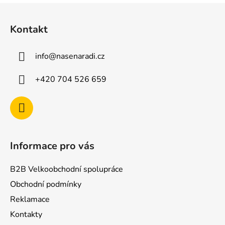
Z
á
Kontakt
p
a
info
@
nasenaradi.cz
t
í
+420 704 526 659
Informace pro vás
B2B Velkoobchodní spolupráce
Obchodní podmínky
Reklamace
Kontakty