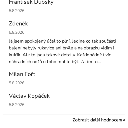
Frantisek Dubsky
Hodnocení obchodu je 5 z 5 hvězdiček.
5.8.2026
Zdeněk
Hodnocení obchodu je 4 z 5 hvězdiček.
5.8.2026
Já jsem spokojený účel to plní. Jediné co tak součástí
balení nebyly rukavice ani brýle a na obrázku vidím i
kufřík. Ale to jsou takové detaily. Každopádně i víc
náhradních nožů u toho mohlo být. Zatím to
používám druhý den tak uvidíme dále
Milan Fořt
Hodnocení obchodu je 5 z 5 hvězdiček.
5.8.2026
Václav Kopáček
Hodnocení obchodu je 5 z 5 hvězdiček.
5.8.2026
Zobrazit další hodnocení