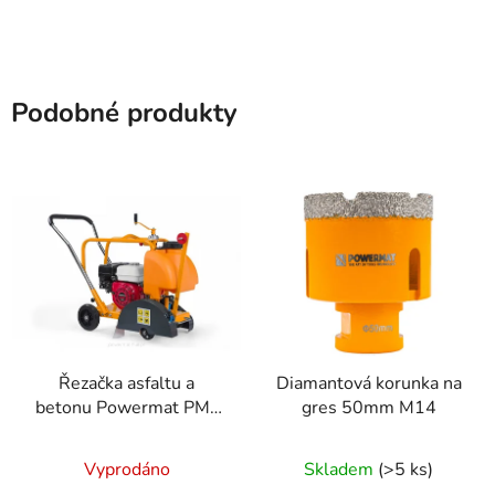
Podobné produkty
Řezačka asfaltu a
Diamantová korunka na
betonu Powermat PM-
gres 50mm M14
PDAB-300H Honda
GX160
Vyprodáno
Skladem
(>5 ks)