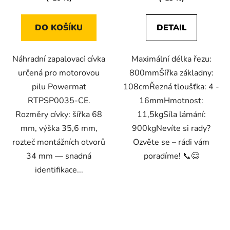
DO KOŠÍKU
DETAIL
Náhradní zapalovací cívka
Maximální délka řezu:
určená pro motorovou
800mmŠířka základny:
pilu Powermat
108cmŘezná tloušťka: 4 -
RTPSP0035-CE.
16mmHmotnost:
Rozměry cívky: šířka 68
11,5kgSíla lámání:
mm, výška 35,6 mm,
900kgNevíte si rady?
rozteč montážních otvorů
Ozvěte se – rádi vám
34 mm — snadná
poradíme! 📞😊
identifikace...