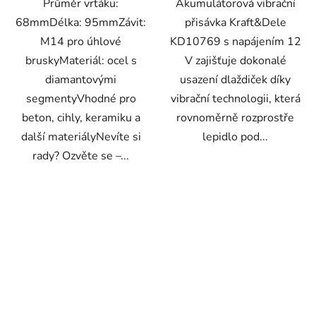
Průměr vrtáku:
Akumulátorová vibrační
68mmDélka: 95mmZávit:
přisávka Kraft&Dele
M14 pro úhlové
KD10769 s napájením 12
bruskyMateriál: ocel s
V zajišťuje dokonalé
diamantovými
usazení dlaždiček díky
segmentyVhodné pro
vibrační technologii, která
beton, cihly, keramiku a
rovnoměrně rozprostře
další materiályNevíte si
lepidlo pod...
rady? Ozvěte se –...