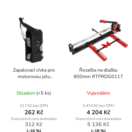
Zapalovací cívka pro
Řezačka na dlažbu
motorovou pilu
800mm RTPRDG0117
Powermat
RTPSP0035-CE
Skladem
(>5 ks)
Vyprodáno
217 Kč bez DPH
3 474 Kč bez DPH
262 Kč
4 204 Kč
312 Kč
5 136 Kč
(–16 %)
(–18 %)