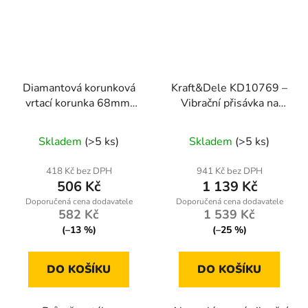
Diamantová korunková
Kraft&Dele KD10769 –
vrtací korunka 68mm,
Vibrační přisávka na
95mm, M14
dlaždice 12 V
Skladem
(>5 ks)
Skladem
(>5 ks)
418 Kč bez DPH
941 Kč bez DPH
506 Kč
1 139 Kč
582 Kč
1 539 Kč
(–13 %)
(–25 %)
DO KOŠÍKU
DO KOŠÍKU