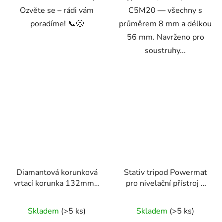
Ozvěte se – rádi vám
C5M20 — všechny s
poradíme! 📞😊
průměrem 8 mm a délkou
56 mm. Navrženo pro
soustruhy...
Diamantová korunková
Stativ tripod Powermat
vrtací korunka 132mm x
pro nivelační přístroj a
450mm, 1.1/4 UNC
fotoaparát 1,5 m
Skladem
(>5 ks)
Skladem
(>5 ks)