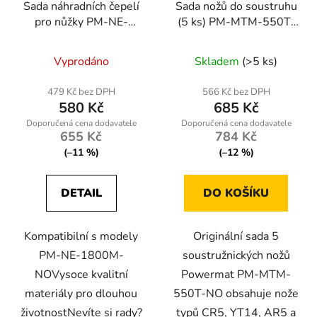
Sada náhradních čepelí
Sada nožů do soustruhu
pro nůžky PM-NE-
(5 ks) PM-MTM-550T-
1800M-NO
NO
Vyprodáno
Skladem
(>5 ks)
479 Kč bez DPH
566 Kč bez DPH
580 Kč
685 Kč
655 Kč
784 Kč
(–11 %)
(–12 %)
DETAIL
DO KOŠÍKU
Kompatibilní s modely
Originální sada 5
PM-NE-1800M-
soustružnických nožů
NOVysoce kvalitní
Powermat PM-MTM-
materiály pro dlouhou
550T-NO obsahuje nože
životnostNevíte si rady?
typů CR5, YT14, AR5 a