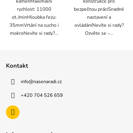
kámenMaximální
konstrukce pro
rychlost: 11000
bezpečnou práciSnadné
ot./minHloubka řezu:
nastavení a
35mmVrtání na sucho i
ovládáníNevíte si rady?
mokroNevíte si rady?...
Ozvěte se –...
Z
á
Kontakt
p
a
info
@
nasenaradi.cz
t
í
+420 704 526 659