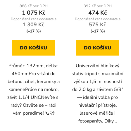
888 Kč bez DPH
392 Kč bez DPH
1 075 Kč
474 Kč
1 309 Kč
575 Kč
(–17 %)
(–17 %)
DO KOŠÍKU
DO KOŠÍKU
Průměr: 132mm, délka:
Univerzální hliníkový
450mmPro vrtání do
stativ tripod s maximální
betonu, cihel, keramiky a
výškou 1,5 m, nosností
kamenePráce na mokro,
do 2,0 kg a závitem 5/8"
závit 1.1/4 UNCNevíte si
— ideální volba pro
rady? Ozvěte se – rádi
nivelační přístroje,
vám poradíme! 📞😊
laserové měřiče i
fotoaparáty. Díky...