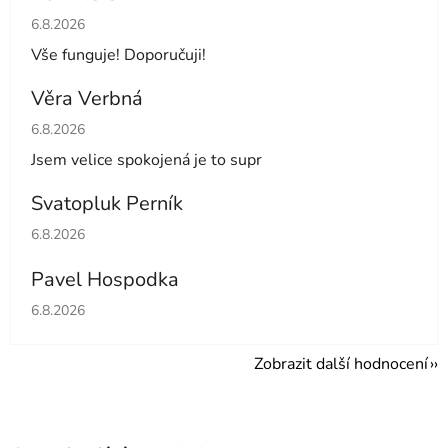
Hodnocení obchodu je 5 z 5 hvězdiček.
6.8.2026
Vše funguje! Doporučuji!
Věra Verbná
Hodnocení obchodu je 5 z 5 hvězdiček.
6.8.2026
Jsem velice spokojená je to supr
Svatopluk Perník
Hodnocení obchodu je 5 z 5 hvězdiček.
6.8.2026
Pavel Hospodka
Hodnocení obchodu je 5 z 5 hvězdiček.
6.8.2026
Zobrazit další hodnocení