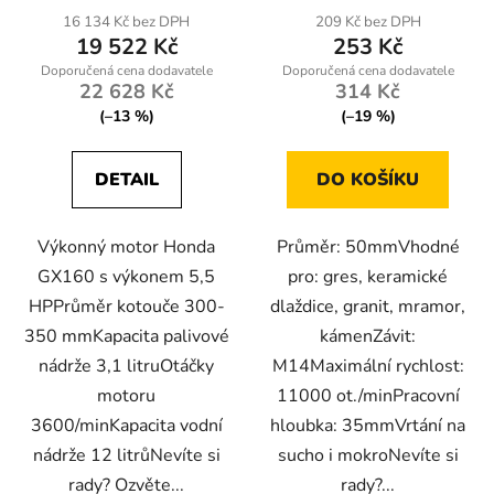
16 134 Kč bez DPH
209 Kč bez DPH
19 522 Kč
253 Kč
22 628 Kč
314 Kč
(–13 %)
(–19 %)
DETAIL
DO KOŠÍKU
Výkonný motor Honda
Průměr: 50mmVhodné
GX160 s výkonem 5,5
pro: gres, keramické
HPPrůměr kotouče 300-
dlaždice, granit, mramor,
350 mmKapacita palivové
kámenZávit:
nádrže 3,1 litruOtáčky
M14Maximální rychlost:
motoru
11000 ot./minPracovní
3600/minKapacita vodní
hloubka: 35mmVrtání na
nádrže 12 litrůNevíte si
sucho i mokroNevíte si
rady? Ozvěte...
rady?...