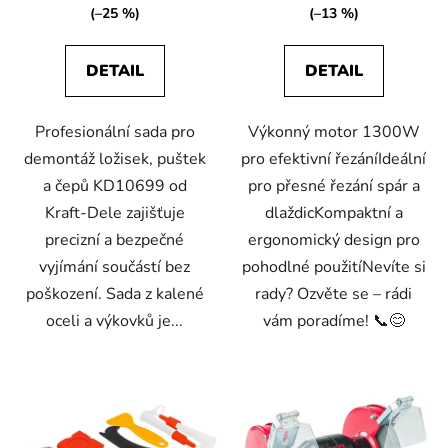
(–25 %)
(–13 %)
DETAIL
DETAIL
Profesionální sada pro
Výkonný motor 1300W
demontáž ložisek, puštek
pro efektivní řezáníIdeální
a čepů KD10699 od
pro přesné řezání spár a
Kraft-Dele zajišťuje
dlaždicKompaktní a
precizní a bezpečné
ergonomický design pro
vyjímání součástí bez
pohodlné použitíNevíte si
poškození. Sada z kalené
rady? Ozvěte se – rádi
oceli a výkovků je...
vám poradíme! 📞😊