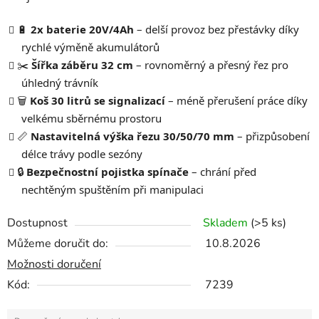
🔋
2x baterie 20V/4Ah
– delší provoz bez přestávky díky
rychlé výměně akumulátorů
✂️
Šířka záběru 32 cm
– rovnoměrný a přesný řez pro
úhledný trávník
🗑️
Koš 30 litrů se signalizací
– méně přerušení práce díky
velkému sběrnému prostoru
📏
Nastavitelná výška řezu 30/50/70 mm
– přizpůsobení
délce trávy podle sezóny
🔒
Bezpečnostní pojistka spínače
– chrání před
nechtěným spuštěním při manipulaci
Dostupnost
Skladem
(>5 ks)
Můžeme doručit do:
10.8.2026
Možnosti doručení
Kód:
7239