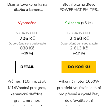
Diamantová korunka na
Stolní pila na dřevo
dlažbu a kámen
POWERMAT PM-TPS-
110mm, M14
1650
Vyprodáno
Skladem
(>5 ks)
583 Kč bez DPH
1 785 Kč bez DPH
706 Kč
2 160 Kč
838 Kč
2 613 Kč
(–15 %)
(–17 %)
DETAIL
DO KOŠÍKU
Průměr: 110mm, závit:
Výkonný motor 1650W
M14Vhodná pro: gres,
pro efektivní řezáníIdeální
keramické dlaždice,
pro přesné a rychlé řezy
granit, mramor,
do dřevaStabilní