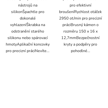
nástrojů na
pro efektivní
silikonŠpachtle pro
broušeníRychlost otáček
dokonalé
2950 ot/min pro precizní
vyhlazeníŠkrabka na
práciBrusný kámen o
odstranění starého
rozměru 150 x 16 x
silikonu nebo spárovací
12,7mmBezpečnostní
hmotyAplikační koncovky
kryty a podpěry pro
pro precizní práciNevíte...
pohodlné...