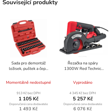
Související produkty
Sada pro demontáž
Řezačka na spáry
ložisek, puštek a čepů
1300W Red Technic
Kraft-Dele KD10699
RTPDG0009
Momentálně nedostupné
Vyprodáno
913 Kč bez DPH
4 345 Kč bez DPH
1 105 Kč
5 257 Kč
1 493 Kč
6 076 Kč