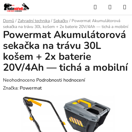
Přejít
Hledat
NÁKUP
na
KOŠÍK
obsah
Domů
/
Zahradní technika
/
Sekačky
/
Powermat Akumulátorová
sekačka na trávu 30L košem + 2x baterie 20V/4Ah — tichá a mobilní
Powermat Akumulátorová
sekačka na trávu 30L
košem + 2x baterie
20V/4Ah — tichá a mobilní
Průměrné
Neohodnoceno
Podrobnosti hodnocení
hodnocení
Značka:
Powermat
produktu
je
0,0
z
5