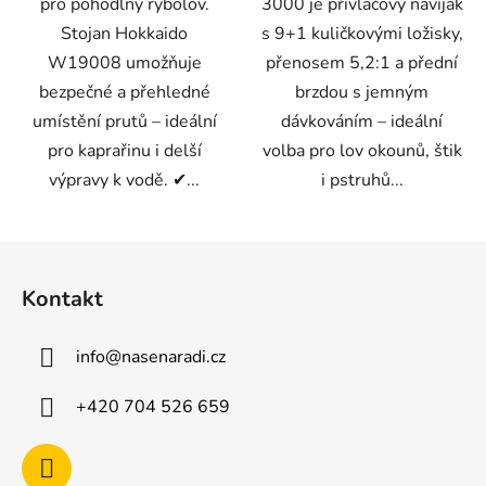
pro pohodlný rybolov.
3000 je přívlačový naviják
Stojan Hokkaido
s 9+1 kuličkovými ložisky,
W19008 umožňuje
přenosem 5,2:1 a přední
bezpečné a přehledné
brzdou s jemným
umístění prutů – ideální
dávkováním – ideální
pro kaprařinu i delší
volba pro lov okounů, štik
výpravy k vodě. ✔...
i pstruhů...
Z
á
Kontakt
p
a
info
@
nasenaradi.cz
t
í
+420 704 526 659