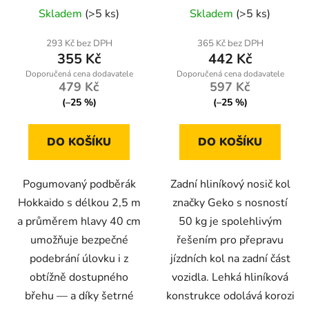
držák + pouzdro
Skladem
(>5 ks)
Skladem
(>5 ks)
293 Kč bez DPH
365 Kč bez DPH
355 Kč
442 Kč
479 Kč
597 Kč
(–25 %)
(–25 %)
DO KOŠÍKU
DO KOŠÍKU
Pogumovaný podběrák
Zadní hliníkový nosič kol
Hokkaido s délkou 2,5 m
značky Geko s nosností
a průměrem hlavy 40 cm
50 kg je spolehlivým
umožňuje bezpečné
řešením pro přepravu
podebrání úlovku i z
jízdních kol na zadní část
obtížně dostupného
vozidla. Lehká hliníková
břehu — a díky šetrné
konstrukce odolává korozi