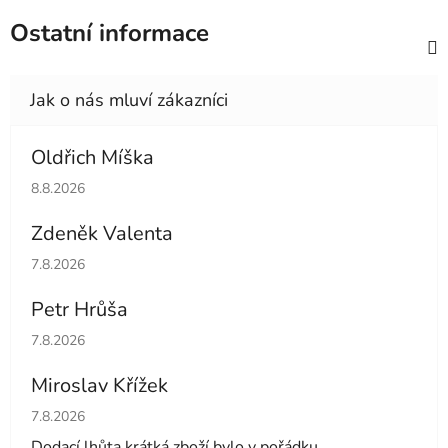
Ostatní informace
Oldřich Míška
Hodnocení obchodu je 5 z 5 hvězdiček.
8.8.2026
Zdeněk Valenta
Hodnocení obchodu je 5 z 5 hvězdiček.
7.8.2026
Petr Hrůša
Hodnocení obchodu je 5 z 5 hvězdiček.
7.8.2026
Miroslav Křížek
Hodnocení obchodu je 5 z 5 hvězdiček.
7.8.2026
Dodací lhůta krátká zboží bylo v pořádku.