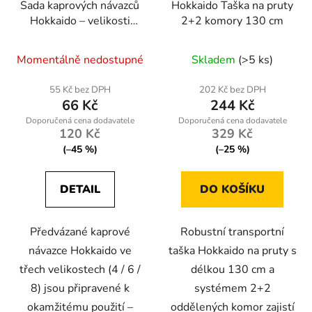
Sada kaprových návazců
Hokkaido Taška na pruty
Hokkaido – velikosti
2+2 komory 130 cm
4/6/8, 6 ks
Průměrné
Momentálně nedostupné
Skladem
(>5 ks)
hodnocení
produktu
55 Kč bez DPH
202 Kč bez DPH
66 Kč
244 Kč
je
5,0
120 Kč
329 Kč
z
(–45 %)
(–25 %)
5
hvězdiček.
DETAIL
DO KOŠÍKU
Předvázané kaprové
Robustní transportní
návazce Hokkaido ve
taška Hokkaido na pruty s
třech velikostech (4 / 6 /
délkou 130 cm a
8) jsou připravené k
systémem 2+2
okamžitému použití –
oddělených komor zajistí