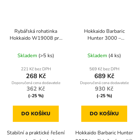
Rybářská rohatinka
Hokkaido Barbaric
Hokkaido W19008 pro
Hunter 3000 –
pruty s nastavitelnou
přívlačový naviják s
konstrukcí
přední brzdou a
Skladem
(>5 ks)
Skladem
(4 ks)
náhradní cívkou (9+1
ložisek)
221 Kč bez DPH
569 Kč bez DPH
268 Kč
689 Kč
362 Kč
930 Kč
(–25 %)
(–25 %)
DO KOŠÍKU
DO KOŠÍKU
Stabilní a praktické řešení
Hokkaido Barbaric Hunter