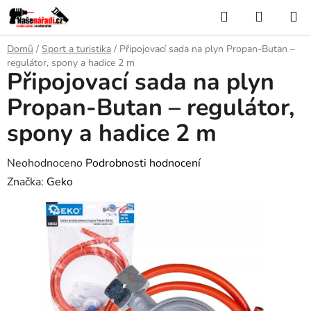
Přejít
Hledat
NÁKUP
na
KOŠÍK
obsah
Domů
/
Sport a turistika
/
Připojovací sada na plyn Propan-Butan –
regulátor, spony a hadice 2 m
Připojovací sada na plyn
Propan-Butan – regulátor,
spony a hadice 2 m
Průměrné
Neohodnoceno
Podrobnosti hodnocení
hodnocení
Značka:
Geko
produktu
je
0,0
z
5
hvězdiček.