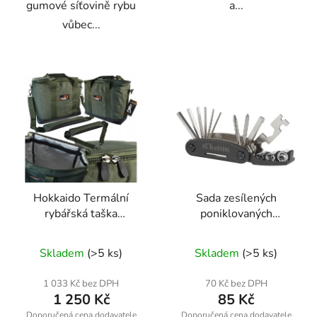
gumové síťovině rybu
a...
vůbec...
Hokkaido Termální
Sada zesílených
rybářská taška
poniklovaných
39×17×31 cm
cyklistických klíčů 16 v
W13067
1 – Geko K02362
Skladem
(>5 ks)
Skladem
(>5 ks)
1 033 Kč bez DPH
70 Kč bez DPH
1 250 Kč
85 Kč