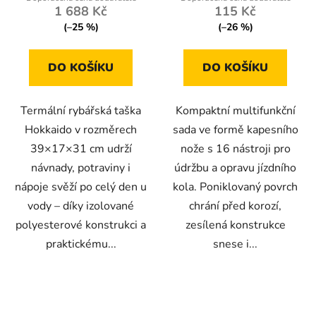
1 688 Kč
115 Kč
(–25 %)
(–26 %)
DO KOŠÍKU
DO KOŠÍKU
Termální rybářská taška
Kompaktní multifunkční
Hokkaido v rozměrech
sada ve formě kapesního
39×17×31 cm udrží
nože s 16 nástroji pro
návnady, potraviny i
údržbu a opravu jízdního
nápoje svěží po celý den u
kola. Poniklovaný povrch
vody – díky izolované
chrání před korozí,
polyesterové konstrukci a
zesílená konstrukce
praktickému...
snese i...