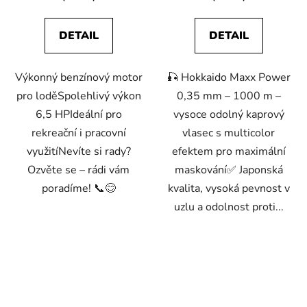
DETAIL
DETAIL
Výkonný benzínový motor
🎣 Hokkaido Maxx Power
pro loděSpolehlivý výkon
0,35 mm – 1000 m –
6,5 HPIdeální pro
vysoce odolný kaprový
rekreační i pracovní
vlasec s multicolor
využitíNevíte si rady?
efektem pro maximální
Ozvěte se – rádi vám
maskování✅ Japonská
poradíme! 📞😊
kvalita, vysoká pevnost v
uzlu a odolnost proti...