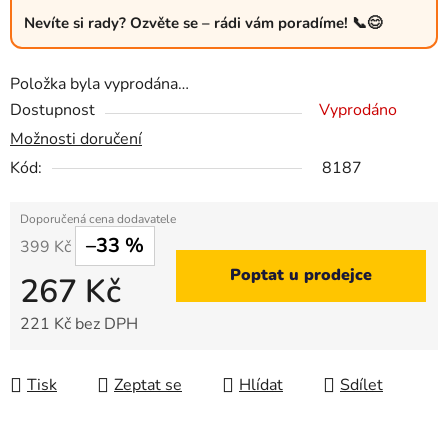
Nevíte si rady? Ozvěte se – rádi vám poradíme! 📞😊
Položka byla vyprodána…
Dostupnost
Vyprodáno
Možnosti doručení
Kód:
8187
–33 %
399 Kč
Poptat u prodejce
267 Kč
221 Kč bez DPH
Měrná cena:
Tisk
Zeptat se
Hlídat
Sdílet