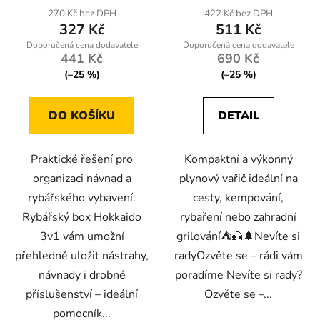
270 Kč bez DPH
422 Kč bez DPH
327 Kč
511 Kč
441 Kč
690 Kč
(–25 %)
(–25 %)
DO KOŠÍKU
DETAIL
Praktické řešení pro
Kompaktní a výkonný
organizaci návnad a
plynový vařič ideální na
rybářského vybavení.
cesty, kempování,
Rybářský box Hokkaido
rybaření nebo zahradní
3v1 vám umožní
grilování⛺🎣🌲Nevíte si
přehledně uložit nástrahy,
radyOzvěte se – rádi vám
návnady i drobné
poradíme Nevíte si rady?
příslušenství – ideální
Ozvěte se –...
pomocník...