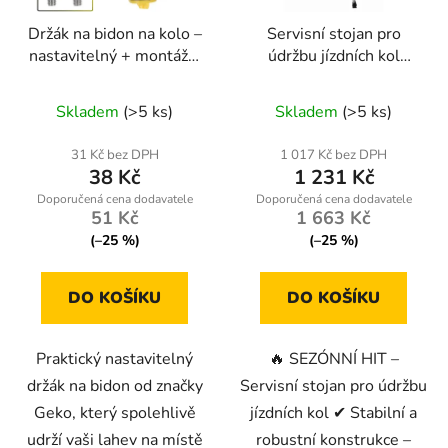
Držák na bidon na kolo –
Servisní stojan pro
nastavitelný + montážní
údržbu jízdních kol
šrouby (Geko K02372)
kd11252
Skladem
(>5 ks)
Skladem
(>5 ks)
31 Kč bez DPH
1 017 Kč bez DPH
38 Kč
1 231 Kč
51 Kč
1 663 Kč
(–25 %)
(–25 %)
DO KOŠÍKU
DO KOŠÍKU
Praktický nastavitelný
🔥 SEZÓNNÍ HIT –
držák na bidon od značky
Servisní stojan pro údržbu
Geko, který spolehlivě
jízdních kol ✔ Stabilní a
udrží vaši lahev na místě
robustní konstrukce –