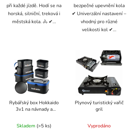
při každé jízdě. Hodí se na
bezpečné upevnění kola
horská, silniční, treková i
✔ Univerzální nastavení –
městská kola. 🚴 ✔...
vhodný pro různé
velikosti kol ✔...
Rybářský box Hokkaido
Plynový turistický vařič
3v1 na návnady a
gril
příslušenství s
oddělenými přihrádkami
Skladem
(>5 ks)
Vyprodáno