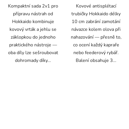
Kompaktní sada 2v1 pro
Kovové antisplétací
přípravu nástrah od
trubičky Hokkaido délky
Hokkaido kombinuje
10 cm zabrání zamotání
kovový vrták a jehlu se
návazce kolem olova při
záklopkou do jednoho
nahazování — přesně to,
praktického nástroje —
co ocení každý kapraře
oba díly lze sešroubovat
nebo feederový rybář.
dohromady díky...
Balení obsahuje 3...