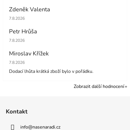
Zdeněk Valenta
Hodnocení obchodu je 5 z 5 hvězdiček.
7.8.2026
Petr Hrůša
Hodnocení obchodu je 5 z 5 hvězdiček.
7.8.2026
Miroslav Křížek
Hodnocení obchodu je 5 z 5 hvězdiček.
7.8.2026
Dodací lhůta krátká zboží bylo v pořádku.
Zobrazit další hodnocení
Z
á
Kontakt
p
a
info
@
nasenaradi.cz