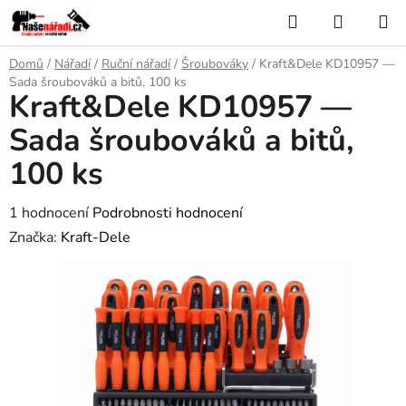
Přejít
Hledat
NÁKUP
na
KOŠÍK
obsah
Domů
/
Nářadí
/
Ruční nářadí
/
Šroubováky
/
Kraft&Dele KD10957 —
Sada šroubováků a bitů, 100 ks
Kraft&Dele KD10957 —
Sada šroubováků a bitů,
100 ks
Průměrné
1 hodnocení
Podrobnosti hodnocení
hodnocení
Značka:
Kraft-Dele
produktu
je
5,0
z
5
hvězdiček.