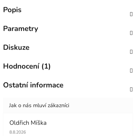
Popis
Parametry
Diskuze
Hodnocení (1)
Ostatní informace
Oldřich Míška
Hodnocení obchodu je 5 z 5 hvězdiček.
8.8.2026