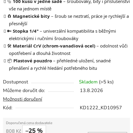
🔩
100 kusů v jedné sadě
– šroubováky, bity i příslušenství
vše na jednom místě
🧲
Magnetické bity
– šroub se neztratí, práce je rychlejší a
přesnější
🔑
Stopka 1/4"
– univerzální kompatibilita s běžnými
elektrickými i ručními šroubováky
🛠️
Materiál CrV (chrom-vanadiová ocel)
– odolnost vůči
opotřebení a dlouhá životnost
📦
Plastové pouzdro
– přehledné uložení, snadné
přenášení a rychlé hledání potřebného bitu
Dostupnost
Skladem
(>5 ks)
Můžeme doručit do:
13.8.2026
Možnosti doručení
Kód:
KD1222_KD10957
–25 %
808 Kč