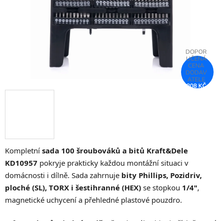
808 KČ
–25 %
Kompletní
sada 100 šroubováků a bitů Kraft&Dele
KD10957
pokryje prakticky každou montážní situaci v
domácnosti i dílně. Sada zahrnuje
bity Phillips, Pozidriv,
ploché (SL), TORX i šestihranné (HEX)
se stopkou
1/4"
,
magnetické uchycení a přehledné plastové pouzdro.