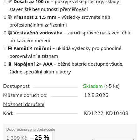
📏
Dosah až 100 m
– pokryje velké prostory, sklady i
staveniště bez nutnosti přeměřování
🎯
Přesnost ± 1,5 mm
– výsledky srovnatelné s
profesionálními zařízeními
🔵
Vestavěná vodováha
– zaručí správné nastavení úhlu
při každém měření
💾
Paměť 4 měření
– ukládá výsledky pro pohodlné
porovnávání a záznam
🔋
Napájení 2× AAA
– běžné baterie dostupné všude,
žádné speciální akumulátory
Dostupnost
Skladem
(>5 ks)
Můžeme doručit do:
12.8.2026
Možnosti doručení
Kód:
KD1222_KD10408
–25 %
1 399 Kč