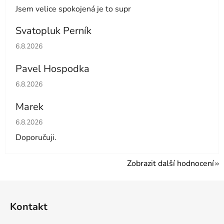
Jsem velice spokojená je to supr
Svatopluk Perník
Hodnocení obchodu je 5 z 5 hvězdiček.
6.8.2026
Pavel Hospodka
Hodnocení obchodu je 5 z 5 hvězdiček.
6.8.2026
Marek
Hodnocení obchodu je 4 z 5 hvězdiček.
6.8.2026
Doporučuji.
Zobrazit další hodnocení
Z
á
Kontakt
p