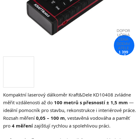
1 399
KČ
–25 %
Kompaktní laserový dálkoměr Kraft&Dele KD10408 zvládne
měřit vzdálenosti až do
100 metrů s přesností ± 1,5 mm
—
ideální pomocník pro stavbu, rekonstrukce i interiérové práce.
Rozsah měření
0,05 – 100 m
, vestavěná vodováha a paměť
pro
4 měření
zajišťují rychlou a spolehlivou práci.