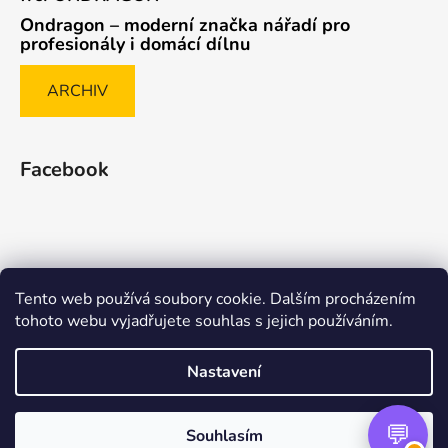
Ondragon – moderní značka nářadí pro
profesionály i domácí dílnu
ARCHIV
Facebook
Tento web používá soubory cookie. Dalším procházením
Způsob ověřování recenzí
tohoto webu vyjadřujete souhlas s jejich používáním.
Nastavení
Vytvořil Shoptet Premium
Souhlasím
Copyright 2026
nasenaradi.cz
. Všechna práva