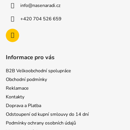
a
info
@
nasenaradi.cz
t
í
+420 704 526 659
Informace pro vás
B2B Velkoobchodní spolupráce
Obchodní podmínky
Reklamace
Kontakty
Doprava a Platba
Odstoupení od kupní smlouvy do 14 dní
Podmínky ochrany osobních údajů