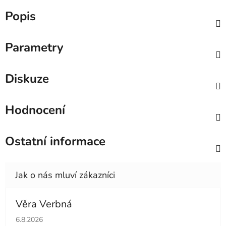
Popis
Parametry
Diskuze
Hodnocení
Ostatní informace
Věra Verbná
Hodnocení obchodu je 5 z 5 hvězdiček.
6.8.2026