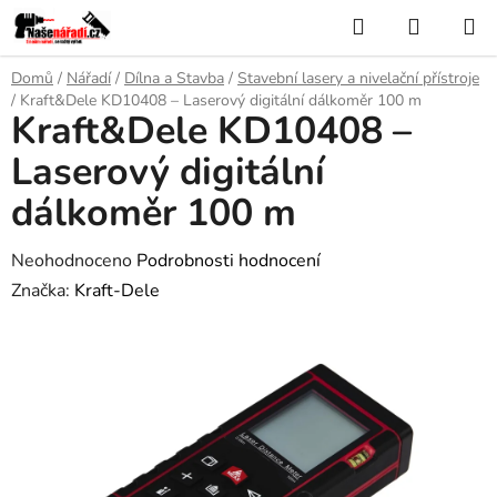
Přejít
Hledat
NÁKUP
na
KOŠÍK
obsah
Domů
/
Nářadí
/
Dílna a Stavba
/
Stavební lasery a nivelační přístroje
/
Kraft&Dele KD10408 – Laserový digitální dálkoměr 100 m
Kraft&Dele KD10408 –
Laserový digitální
dálkoměr 100 m
Průměrné
Neohodnoceno
Podrobnosti hodnocení
hodnocení
Značka:
Kraft-Dele
produktu
je
0,0
z
5
hvězdiček.