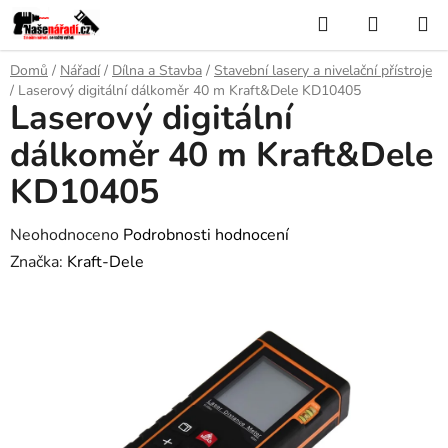
Přejít
Hledat
NÁKUP
na
KOŠÍK
obsah
Domů
/
Nářadí
/
Dílna a Stavba
/
Stavební lasery a nivelační přístroje
/
Laserový digitální dálkoměr 40 m Kraft&Dele KD10405
Laserový digitální
dálkoměr 40 m Kraft&Dele
KD10405
Průměrné
Neohodnoceno
Podrobnosti hodnocení
hodnocení
Značka:
Kraft-Dele
produktu
je
0,0
z
5
hvězdiček.