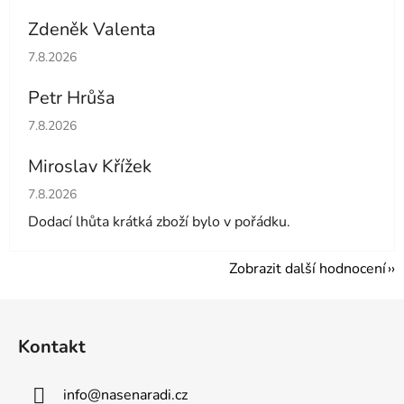
Zdeněk Valenta
Hodnocení obchodu je 5 z 5 hvězdiček.
7.8.2026
Petr Hrůša
Hodnocení obchodu je 5 z 5 hvězdiček.
7.8.2026
Miroslav Křížek
Hodnocení obchodu je 5 z 5 hvězdiček.
7.8.2026
Dodací lhůta krátká zboží bylo v pořádku.
Zobrazit další hodnocení
Z
á
Kontakt
p
a
info
@
nasenaradi.cz