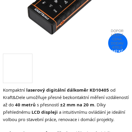
942 KČ
–30 %
Kompaktní
laserový digitální dálkoměr KD10405
od
Kraft&Dele umožňuje přesné bezkontaktní měření vzdáleností
až do
40 metrů
s přesností
±2 mm na 20 m
. Díky
přehlednému
LCD displeji
a intuitivnímu ovládání je ideální
volbou pro stavební práce, renovace i domácí projekty.