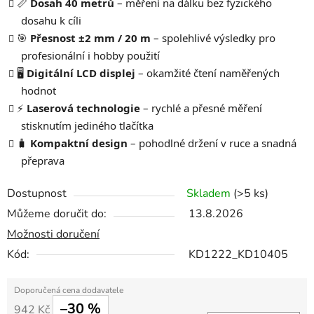
📏
Dosah 40 metrů
– měření na dálku bez fyzického
dosahu k cíli
🎯
Přesnost ±2 mm / 20 m
– spolehlivé výsledky pro
profesionální i hobby použití
🖥️
Digitální LCD displej
– okamžité čtení naměřených
hodnot
⚡
Laserová technologie
– rychlé a přesné měření
stisknutím jediného tlačítka
🧳
Kompaktní design
– pohodlné držení v ruce a snadná
přeprava
Dostupnost
Skladem
(>5 ks)
Můžeme doručit do:
13.8.2026
Možnosti doručení
Kód:
KD1222_KD10405
–30 %
942 Kč