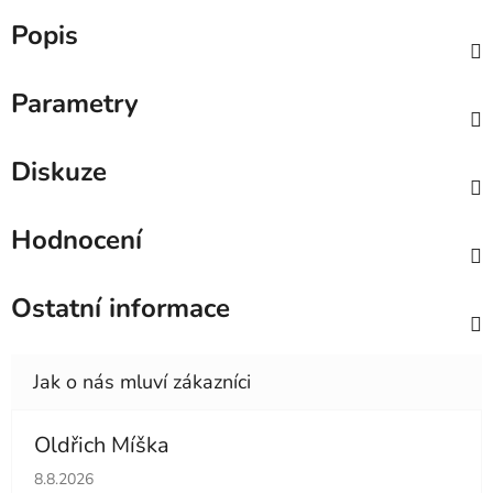
Popis
Parametry
Diskuze
Hodnocení
Ostatní informace
Oldřich Míška
Hodnocení obchodu je 5 z 5 hvězdiček.
8.8.2026