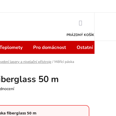
 smlouvy do 14 dní
Podmínky ochrany osobních údajů
Moje objedn
NÁKUPNÍ
KOŠÍK
PRÁZDNÝ KOŠÍK
 Teplomety
Pro domácnost
Ostatní
Sport
vební lasery a nivelační přístroje
/
Měřící páska
fiberglass 50 m
dnocení
ska fiberglass 50 m