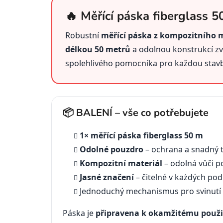
🔥 Měřící páska fiberglass 5
Robustní
měřící páska z kompozitního m
délkou 50 metrů
a odolnou konstrukcí z
spolehlivého pomocníka pro každou stavb
📦 BALENÍ – vše co potřebujete
1× měřící páska fiberglass 50 m
Odolné pouzdro
– ochrana a snadný 
Kompozitní materiál
– odolná vůči p
Jasné značení
– čitelné v każdých po
Jednoduchý mechanismus pro svinutí
Páska je
připravena k okamžitému použi