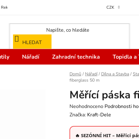
Reklamace
Kontakty
Doprava a Platba
Odstoupení od kupní
CZK
HLEDAT
tily
Nářadí
Zahradní technika
Topidla a
Domů
/
Nářadí
/
Dílna a Stavba
/
Sta
fiberglass 50 m
Měřící páska 
Průměrné
Neohodnoceno
Podrobnosti ho
hodnocení
Značka:
Kraft-Dele
produktu
je
🔥 SEZÓNNÍ HIT – Měřící pá