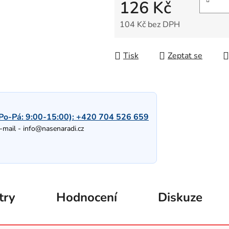
126 Kč
104 Kč bez DPH
Měrná cena:
Tisk
Zeptat se
Po-Pá: 9:00-15:00):
+420 704 526 659
-mail -
info@nasenaradi.cz
try
Hodnocení
Diskuze