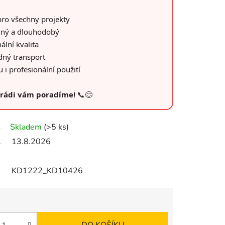
pro všechny projekty
lný a dlouhodobý
ální kvalita
dný transport
i profesionální použití
– rádi vám poradíme!
📞😊
Skladem
(>5 ks)
13.8.2026
KD1222_KD10426