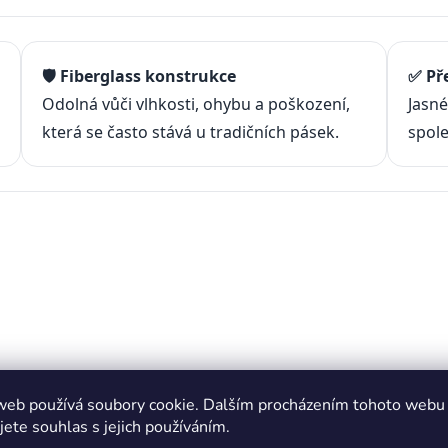
🛡️ Fiberglass konstrukce
✅ Př
Odolná vůči vlhkosti, ohybu a poškození,
Jasné
která se často stává u tradičních pásek.
spole
rénu
web používá soubory cookie. Dalším procházením tohoto webu
jete souhlas s jejich používáním.