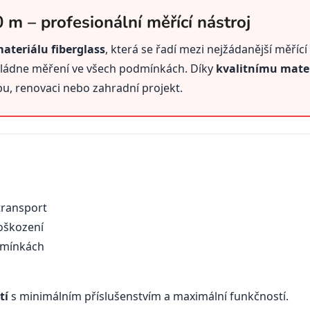
0 m – profesionální měřící nástroj
ateriálu fiberglass
, která se řadí mezi nejžádanější měřící 
vládne měření ve všech podmínkách. Díky
kvalitnímu mater
u, renovaci nebo zahradní projekt.
transport
oškození
dmínkách
tí
s minimálním příslušenstvím a maximální funkčností.