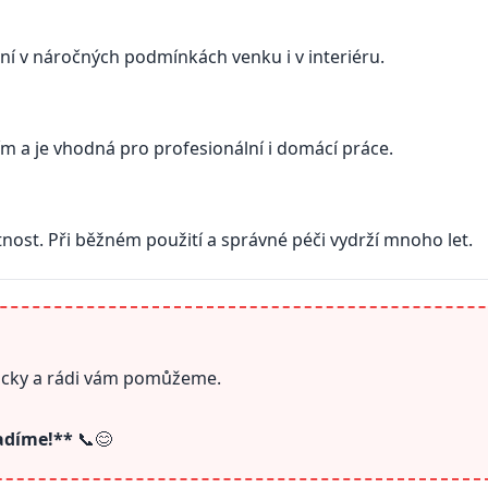
ení v náročných podmínkách venku i v interiéru.
ím a je vhodná pro profesionální i domácí práce.
nost. Při běžném použití a správné péči vydrží mnoho let.
můcky a rádi vám pomůžeme.
radíme!**
📞😊