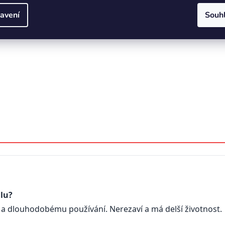
avení
Souh
álu?
bu a dlouhodobému používání. Nerezaví a má delší životnost.