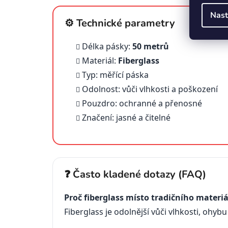
Nast
⚙️ Technické parametry
Délka pásky:
50 metrů
Materiál:
Fiberglass
Typ: měřící páska
Odolnost: vůči vlhkosti a poškození
Pouzdro: ochranné a přenosné
Značení: jasné a čitelné
❓ Často kladené dotazy (FAQ)
Proč fiberglass místo tradičního materi
Fiberglass je odolnější vůči vlhkosti, ohy