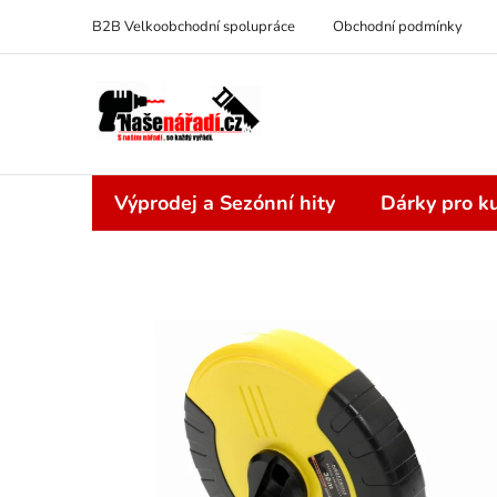
Přejít
B2B Velkoobchodní spolupráce
Obchodní podmínky
na
obsah
Výprodej a Sezónní hity
Dárky pro ku