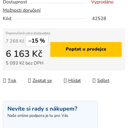
Dostupnost
Vyprodáno
Možnosti doručení
Kód:
42528
–15 %
7 268 Kč
Poptat u prodejce
6 163 Kč
5 093 Kč bez DPH
Měrná cena:
Tisk
Zeptat se
Hlídat
Sdílet
Nevíte si rady s nákupem?
Naše online podpora je tu pro Vás