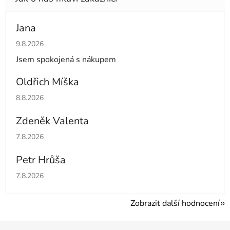
Jana
Hodnocení obchodu je 5 z 5 hvězdiček.
9.8.2026
Jsem spokojená s nákupem
Oldřich Míška
Hodnocení obchodu je 5 z 5 hvězdiček.
8.8.2026
Zdeněk Valenta
Hodnocení obchodu je 5 z 5 hvězdiček.
7.8.2026
Petr Hrůša
Hodnocení obchodu je 5 z 5 hvězdiček.
7.8.2026
Zobrazit další hodnocení
Z