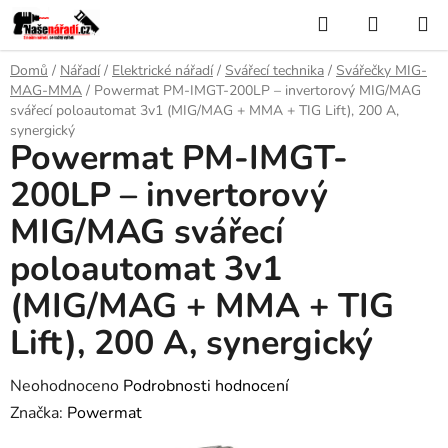
Přejít
Hledat
NÁKUP
na
KOŠÍK
obsah
Domů
/
Nářadí
/
Elektrické nářadí
/
Svářecí technika
/
Svářečky MIG-
MAG-MMA
/
Powermat PM-IMGT-200LP – invertorový MIG/MAG
svářecí poloautomat 3v1 (MIG/MAG + MMA + TIG Lift), 200 A,
synergický
Powermat PM-IMGT-
200LP – invertorový
MIG/MAG svářecí
poloautomat 3v1
(MIG/MAG + MMA + TIG
Lift), 200 A, synergický
Průměrné
Neohodnoceno
Podrobnosti hodnocení
hodnocení
Značka:
Powermat
produktu