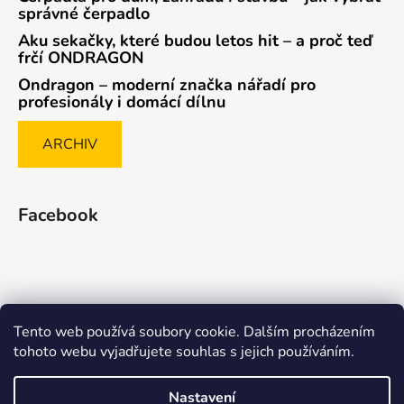
správné čerpadlo
Aku sekačky, které budou letos hit – a proč teď
frčí ONDRAGON
Ondragon – moderní značka nářadí pro
profesionály i domácí dílnu
ARCHIV
Facebook
Tento web používá soubory cookie. Dalším procházením
Způsob ověřování recenzí
tohoto webu vyjadřujete souhlas s jejich používáním.
Nastavení