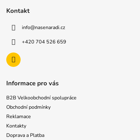
á
Kontakt
p
a
info
@
nasenaradi.cz
t
í
+420 704 526 659
Informace pro vás
B2B Velkoobchodní spolupráce
Obchodní podmínky
Reklamace
Kontakty
Doprava a Platba