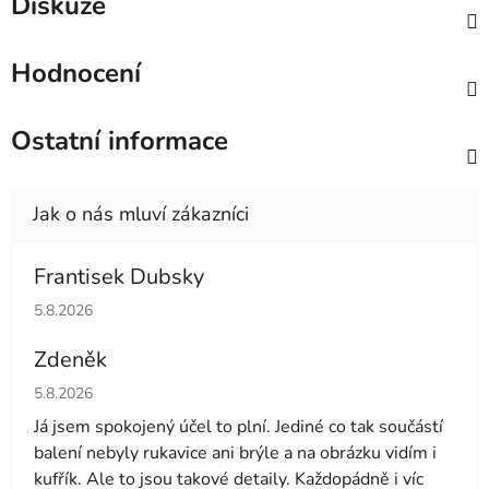
Diskuze
Hodnocení
Ostatní informace
Frantisek Dubsky
Hodnocení obchodu je 5 z 5 hvězdiček.
5.8.2026
Zdeněk
Hodnocení obchodu je 4 z 5 hvězdiček.
5.8.2026
Já jsem spokojený účel to plní. Jediné co tak součástí
balení nebyly rukavice ani brýle a na obrázku vidím i
kufřík. Ale to jsou takové detaily. Každopádně i víc