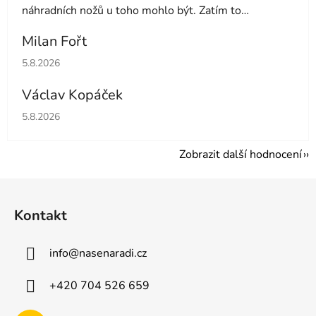
náhradních nožů u toho mohlo být. Zatím to
používám druhý den tak uvidíme dále
Milan Fořt
Hodnocení obchodu je 5 z 5 hvězdiček.
5.8.2026
Václav Kopáček
Hodnocení obchodu je 5 z 5 hvězdiček.
5.8.2026
Zobrazit další hodnocení
Z
á
Kontakt
p
a
info
@
nasenaradi.cz
t
í
+420 704 526 659