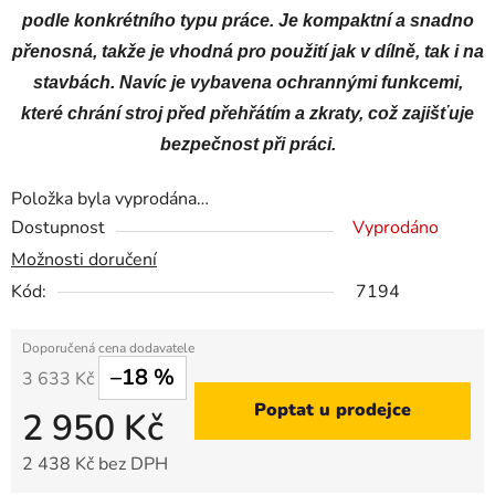
podle konkrétního typu práce. Je kompaktní a snadno
přenosná, takže je vhodná pro použití jak v dílně, tak i na
stavbách. Navíc je vybavena ochrannými funkcemi,
které chrání stroj před přehřátím a zkraty, což zajišťuje
bezpečnost při práci.
Položka byla vyprodána…
Dostupnost
Vyprodáno
Možnosti doručení
Kód:
7194
–18 %
3 633 Kč
Poptat u prodejce
2 950 Kč
2 438 Kč bez DPH