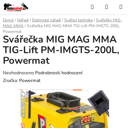
Přejít
Hledat
NÁKUP
na
KOŠÍK
obsah
Domů
/
Nářadí
/
Elektrické nářadí
/
Svářecí technika
/
Svářečky MIG-
MAG-MMA
/
Svářečka MIG MAG MMA TIG-Lift PM-IMGTS-200L,
Powermat
Svářečka MIG MAG MMA
TIG-Lift PM-IMGTS-200L,
Powermat
Průměrné
Neohodnoceno
Podrobnosti hodnocení
hodnocení
Značka:
Powermat
produktu
je
0,0
z
5
hvězdiček.