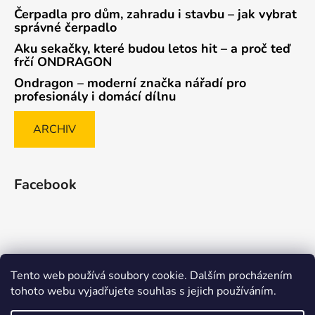
Čerpadla pro dům, zahradu i stavbu – jak vybrat
správné čerpadlo
Aku sekačky, které budou letos hit – a proč teď
frčí ONDRAGON
Ondragon – moderní značka nářadí pro
profesionály i domácí dílnu
ARCHIV
Facebook
Tento web používá soubory cookie. Dalším procházením
Způsob ověřování recenzí
tohoto webu vyjadřujete souhlas s jejich používáním.