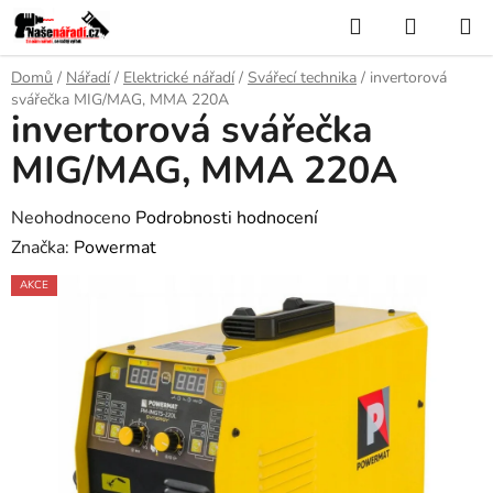
Přejít
Hledat
NÁKUP
na
KOŠÍK
obsah
Domů
/
Nářadí
/
Elektrické nářadí
/
Svářecí technika
/
invertorová
svářečka MIG/MAG, MMA 220A
invertorová svářečka
MIG/MAG, MMA 220A
Průměrné
Neohodnoceno
Podrobnosti hodnocení
hodnocení
Značka:
Powermat
produktu
AKCE
je
0,0
z
5
hvězdiček.