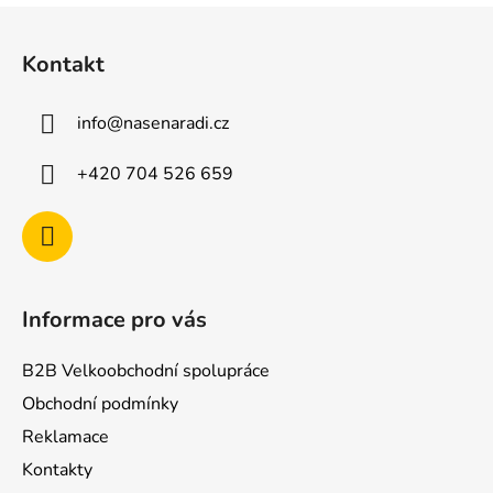
Z
á
Kontakt
p
a
info
@
nasenaradi.cz
t
í
+420 704 526 659
Informace pro vás
B2B Velkoobchodní spolupráce
Obchodní podmínky
Reklamace
Kontakty