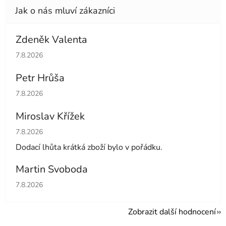
Zdeněk Valenta
Hodnocení obchodu je 5 z 5 hvězdiček.
7.8.2026
Petr Hrůša
Hodnocení obchodu je 5 z 5 hvězdiček.
7.8.2026
Miroslav Křížek
Hodnocení obchodu je 5 z 5 hvězdiček.
7.8.2026
Dodací lhůta krátká zboží bylo v pořádku.
Martin Svoboda
Hodnocení obchodu je 5 z 5 hvězdiček.
7.8.2026
Zobrazit další hodnocení