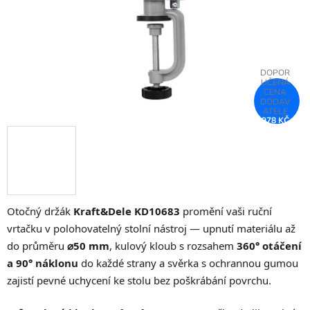
978 KČ
–75 %
Otočný držák
Kraft&Dele KD10683
promění vaši ruční
vrtačku v polohovatelný stolní nástroj — upnutí materiálu až
do průměru
⌀50 mm
, kulový kloub s rozsahem
360° otáčení
a 90° náklonu
do každé strany a svěrka s ochrannou gumou
zajistí pevné uchycení ke stolu bez poškrábání povrchu.