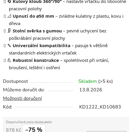
🔄
Kulový kloub 360°/90°
– nastavte vrtačku do libovolné
pracovní polohy
📐
Upnutí do ⌀50 mm
– zvládne kulatiny z plastu, kovu i
dřeva
🗜️
Stolní svěrka s gumou
– pevné uchycení bez
poškrábání pracovní plochy
🔧
Univerzální kompatibilita
– pasuje k většině
standardních elektrických vrtaček
💪
Robustní konstrukce
– spolehlivost při vrtání,
broušení, leštění i ostření
Dostupnost
Skladem
(>5 ks)
Můžeme doručit do:
13.8.2026
Možnosti doručení
Kód:
KD1222_KD10683
–75 %
978 Kč