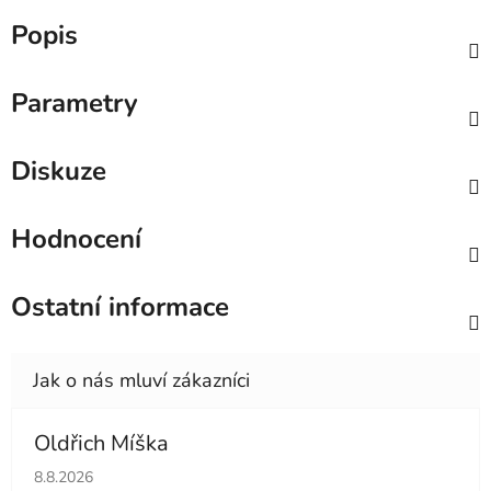
Popis
Parametry
Diskuze
Hodnocení
Ostatní informace
Oldřich Míška
Hodnocení obchodu je 5 z 5 hvězdiček.
8.8.2026