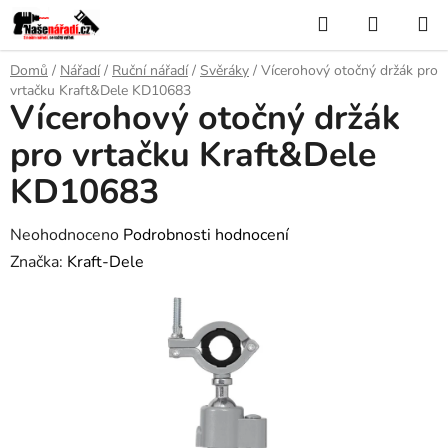
Přejít
Hledat
NÁKUP
na
KOŠÍK
obsah
Domů
/
Nářadí
/
Ruční nářadí
/
Svěráky
/
Vícerohový otočný držák pro
vrtačku Kraft&Dele KD10683
Vícerohový otočný držák
pro vrtačku Kraft&Dele
KD10683
Průměrné
Neohodnoceno
Podrobnosti hodnocení
hodnocení
Značka:
Kraft-Dele
produktu
je
0,0
z
5
hvězdiček.