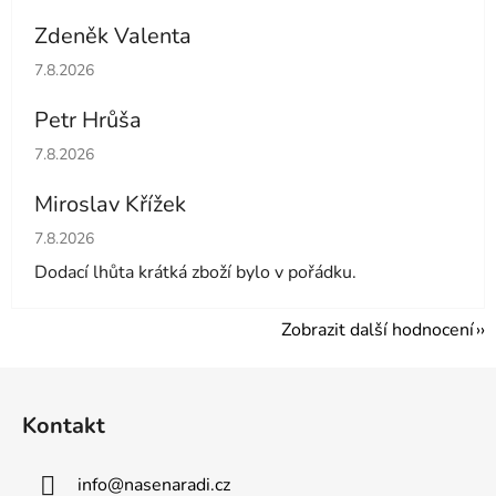
Zdeněk Valenta
Hodnocení obchodu je 5 z 5 hvězdiček.
7.8.2026
Petr Hrůša
Hodnocení obchodu je 5 z 5 hvězdiček.
7.8.2026
Miroslav Křížek
Hodnocení obchodu je 5 z 5 hvězdiček.
7.8.2026
Dodací lhůta krátká zboží bylo v pořádku.
Zobrazit další hodnocení
Z
á
Kontakt
p
a
info
@
nasenaradi.cz