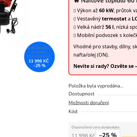
🔥 Naftové topidlo 60
0,0
Výkon až
60 kW
, průtok 
z
Vestavěný
termostat
a
LC
5
Velká nádrž
56 l
, nízká sp
hvězdiček.
Mobilní podvozek s koleč
Vhodné pro stavby, dílny, s
nafta/olej (ON).
11 996 KČ
–25 %
Nevíte si rady? Ozvěte se 
Položka byla vyprodána…
Dostupnost
Možnosti doručení
Kód:
–25 %
11 996 Kč