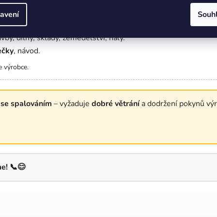
avení
Souh
vby, dílny, sklady, zemědělství, haly.
ečky
, návod.
 výrobce.
o se spalováním
– vyžaduje
dobré větrání
a dodržení pokynů výr
e! 📞😊