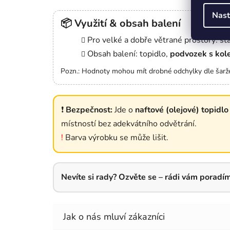
Nast
📦 Využití & obsah balení
Pro velké a dobře větrané prostory: sta
Obsah balení: topidlo,
podvozek s kol
Pozn.: Hodnoty mohou mít drobné odchylky dle šarže
❗
Bezpečnost:
Jde o
naftové (olejové) topidl
místností bez adekvátního odvětrání.
!
Barva výrobku se může lišit.
Nevíte si rady? Ozvěte se – rádi vám poradím