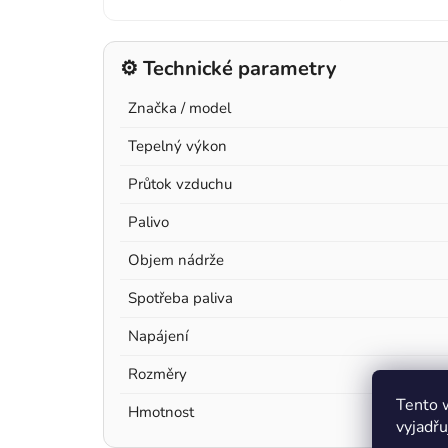
⚙️ Technické parametry
Značka / model
Tepelný výkon
Průtok vzduchu
Palivo
Objem nádrže
Spotřeba paliva
Napájení
Rozměry
Tento 
Hmotnost
vyjadřu