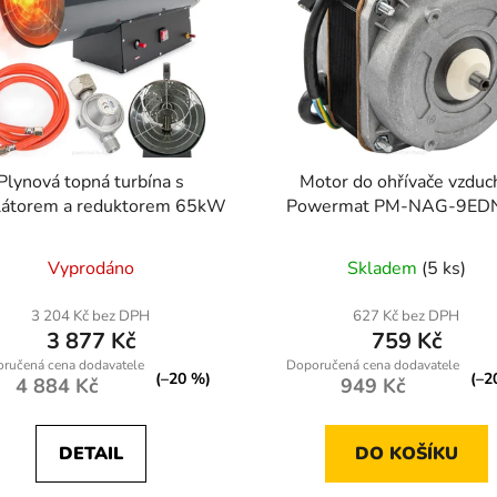
Plynová topná turbína s
Motor do ohřívače vzduc
ilátorem a reduktorem 65kW
Powermat PM-NAG-9EDN
Vyprodáno
Skladem
(5 ks)
3 204 Kč bez DPH
627 Kč bez DPH
3 877 Kč
759 Kč
(–20 %)
(–2
4 884 Kč
949 Kč
DETAIL
DO KOŠÍKU