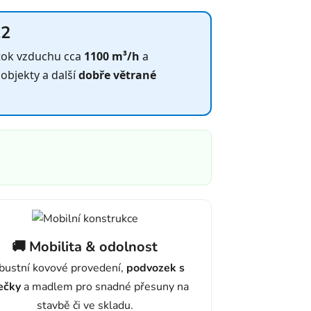
12
tok vzduchu cca
1100 m³/h
a
 objekty a další
dobře větrané
🚚 Mobilita & odolnost
bustní kovové provedení,
podvozek s
ečky
a madlem pro snadné přesuny na
stavbě či ve skladu.