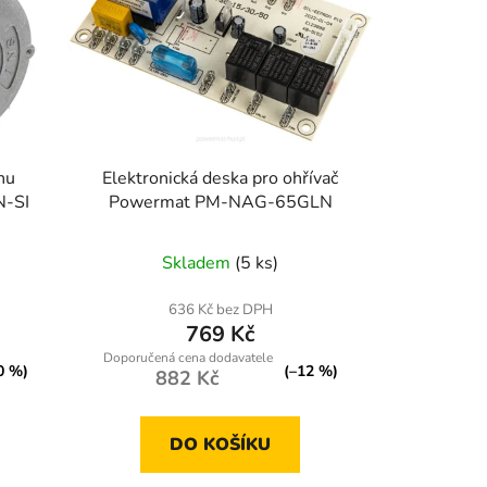
hu
Elektronická deska pro ohřívač
-SI
Powermat PM-NAG-65GLN
Skladem
(5 ks)
636 Kč bez DPH
769 Kč
0 %)
(–12 %)
882 Kč
DO KOŠÍKU