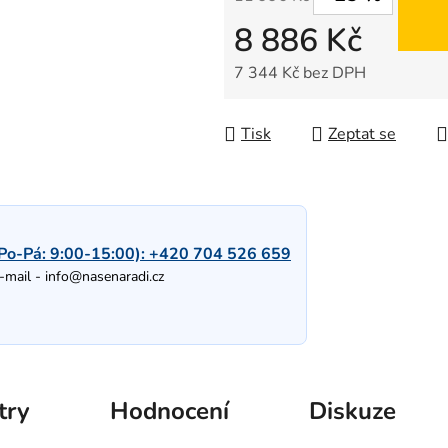
8 886 Kč
7 344 Kč bez DPH
Měrná cena:
Tisk
Zeptat se
Po-Pá: 9:00-15:00):
+420 704 526 659
-mail -
info@nasenaradi.cz
try
Hodnocení
Diskuze