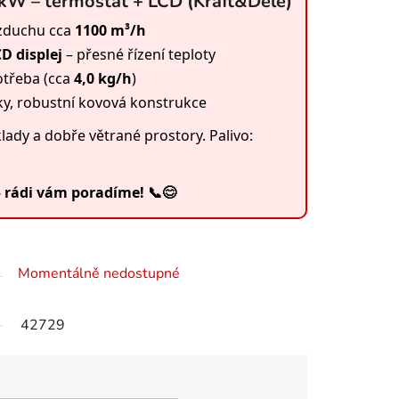
 kW – termostat + LCD (Kraft&Dele)
vzduchu cca
1100 m³/h
D displej
– přesné řízení teploty
otřeba (cca
4,0 kg/h
)
ky, robustní kovová konstrukce
klady a dobře větrané prostory. Palivo:
– rádi vám poradíme! 📞😊
Momentálně nedostupné
42729