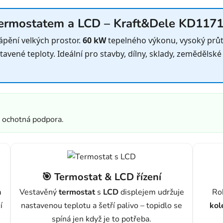
 termostatem a LCD – Kraft&Dele KD117
ápění velkých prostor.
60 kW
tepelného výkonu, vysoký prů
vené teploty. Ideální pro stavby, dílny, sklady, zemědělské
a ochotná podpora.
🎯 Termostat & LCD řízení
h
Vestavěný
termostat
s
LCD
displejem udržuje
Ro
í
nastavenou teplotu a šetří palivo – topidlo se
kol
spíná jen když je to potřeba.