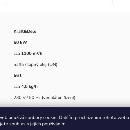
Kraft&Dele
60 kW
cca
1100 m³/h
nafta / topný olej (ON)
56 l
cca
4,0 kg/h
230 V / 50 Hz (ventilátor, řízení)
cca 1045 × 465 × 570 mm
web používá soubory cookie. Dalším procházením tohoto webu
cca
27 kg
jete souhlas s jejich používáním.