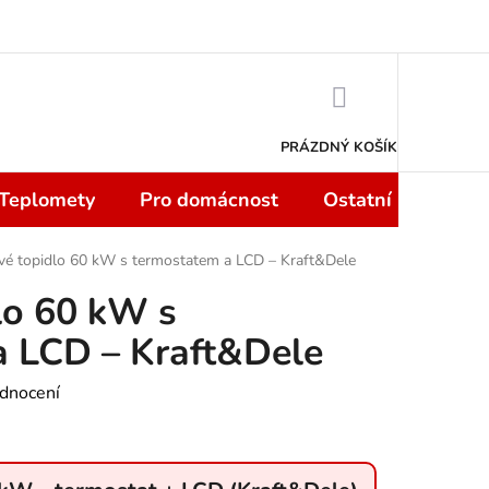
 smlouvy do 14 dní
Podmínky ochrany osobních údajů
Moje objedn
NÁKUPNÍ
KOŠÍK
PRÁZDNÝ KOŠÍK
 Teplomety
Pro domácnost
Ostatní
Sport
vé topidlo 60 kW s termostatem a LCD – Kraft&Dele
lo 60 kW s
a LCD – Kraft&Dele
dnocení