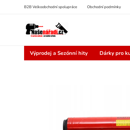
Přejít
B2B Velkoobchodní spolupráce
Obchodní podmínky
na
obsah
Výprodej a Sezónní hity
Dárky pro ku