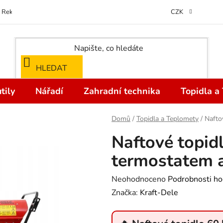
Reklamace
Kontakty
Doprava a Platba
Odstoupení od kupní
CZK
HLEDAT
tily
Nářadí
Zahradní technika
Topidla a
Domů
/
Topidla a Teplomety
/
Nafto
Naftové topid
termostatem 
Průměrné
Neohodnoceno
Podrobnosti ho
hodnocení
Značka:
Kraft-Dele
produktu
je