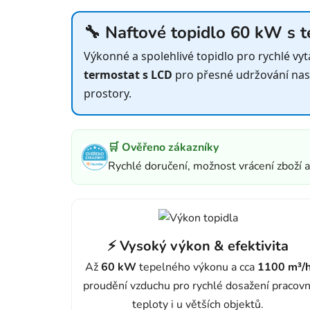
🔧 Naftové topidlo 60 kW s
Výkonné a spolehlivé topidlo pro rychlé vyt
termostat s LCD
pro přesné udržování nasta
prostory.
🛒 Ověřeno zákazníky
Rychlé doručení, možnost vrácení zboží 
⚡ Vysoký výkon & efektivita
Až
60 kW
tepelného výkonu a cca
1100 m³/
proudění vzduchu pro rychlé dosažení pracovn
teploty i u větších objektů.