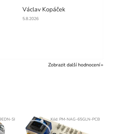
Václav Kopáček
hvězdiček.
Hodnocení obchodu je 5 z 5 hvězdiček.
5.8.2026
Zobrazit další hodnocení
9EDN-SI
Kód:
PM-NAG-65GLN-PCB