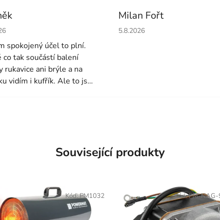
něk
Milan Fořt
cení obchodu je 4 z 5 hvězdiček.
Hodnocení obchodu je 5 z 5 
26
5.8.2026
em spokojený účel to plní.
é co tak součástí balení
y rukavice ani brýle a na
u vidím i kufřík. Ale to jsou
é detaily. Každopádně i víc
dních nožů u toho mohlo
Zatím to používám druhý
ak uvidíme dále
Související produkty
Kód:
PM1032
Kód:
PM-NAG-