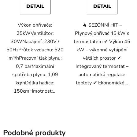
DETAIL
DETAIL
Výkon ohřívače:
🔥 SEZÓNNÍ HIT –
25kWVentilátor:
Plynový ohřívač 45 kW s
30WNapájení: 230V /
termostatem ✔ Výkon 45
50HzPrůtok vzduchu: 520
kW – výkonné vytápění
m³/hPracovní tlak plynu:
větších prostor ✔
0,7 barMaximální
Integrovaný termostat –
spotřeba plynu: 1,09
automatická regulace
kg/hDélka hadice:
teploty ✔ Ekonomické...
150cmHmotnost:...
Podobné produkty