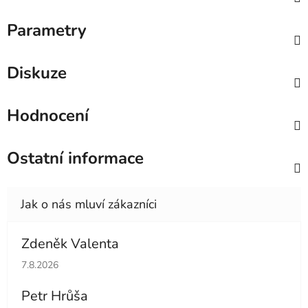
Parametry
Diskuze
Hodnocení
Ostatní informace
Zdeněk Valenta
Hodnocení obchodu je 5 z 5 hvězdiček.
7.8.2026
Petr Hrůša