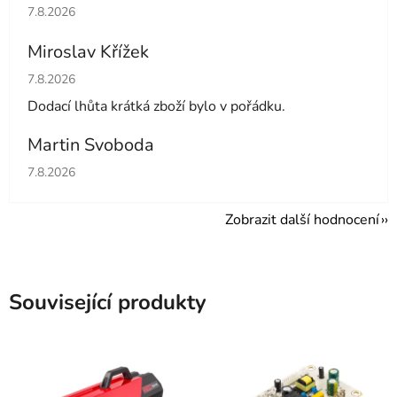
Hodnocení obchodu je 5 z 5 hvězdiček.
7.8.2026
Miroslav Křížek
Hodnocení obchodu je 5 z 5 hvězdiček.
7.8.2026
Dodací lhůta krátká zboží bylo v pořádku.
Martin Svoboda
Hodnocení obchodu je 5 z 5 hvězdiček.
7.8.2026
Zobrazit další hodnocení
Související produkty