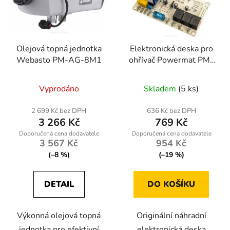
Olejová topná jednotka
Elektronická deska pro
Webasto PM-AG-8M1
ohřívač Powermat PM-
NAG-45GLN-PCB
Vyprodáno
Skladem
(5 ks)
2 699 Kč bez DPH
636 Kč bez DPH
3 266 Kč
769 Kč
3 567 Kč
954 Kč
(–8 %)
(–19 %)
DETAIL
DO KOŠÍKU
Výkonná olejová topná
Originální náhradní
jednotka pro efektivní
elektronická deska