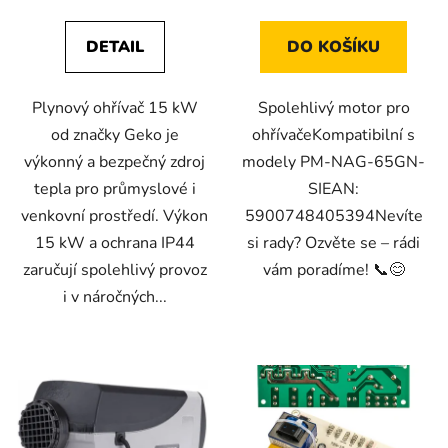
DETAIL
DO KOŠÍKU
Plynový ohřívač 15 kW
Spolehlivý motor pro
od značky Geko je
ohřívačeKompatibilní s
výkonný a bezpečný zdroj
modely PM-NAG-65GN-
tepla pro průmyslové i
SIEAN:
venkovní prostředí. Výkon
5900748405394Nevíte
15 kW a ochrana IP44
si rady? Ozvěte se – rádi
zaručují spolehlivý provoz
vám poradíme! 📞😊
i v náročných...