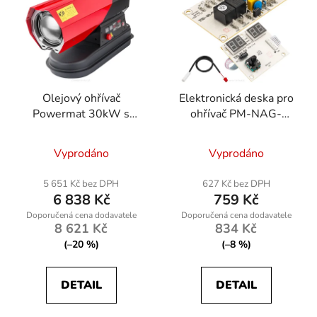
Olejový ohřívač
Elektronická deska pro
Powermat 30kW s
ohřívač PM-NAG-
ventilátorem 200W
40SN-PCB
Vyprodáno
Vyprodáno
5 651 Kč bez DPH
627 Kč bez DPH
6 838 Kč
759 Kč
8 621 Kč
834 Kč
(–20 %)
(–8 %)
DETAIL
DETAIL