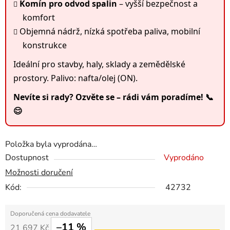
Komín pro odvod spalin
– vyšší bezpečnost a
komfort
Objemná nádrž, nízká spotřeba paliva, mobilní
konstrukce
Ideální pro stavby, haly, sklady a zemědělské
prostory. Palivo: nafta/olej (ON).
Nevíte si rady? Ozvěte se – rádi vám poradíme! 📞
😊
Položka byla vyprodána…
Dostupnost
Vyprodáno
Možnosti doručení
Kód:
42732
–11 %
21 697 Kč