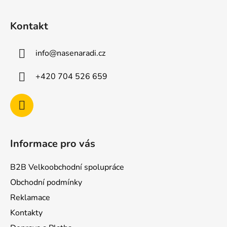
Z
á
Kontakt
p
a
info
@
nasenaradi.cz
t
í
+420 704 526 659
Informace pro vás
B2B Velkoobchodní spolupráce
Obchodní podmínky
Reklamace
Kontakty