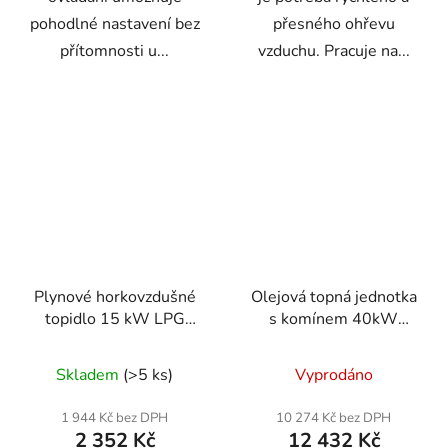
pohodlné nastavení bez
přesného ohřevu
přítomnosti u...
vzduchu. Pracuje na...
Plynové horkovzdušné
Olejová topná jednotka
topidlo 15 kW LPG
s komínem 40kW
ONDRAGON OD5103
Powermat PM-NAG-
(hadice + regulátor)
40SKN
Skladem
(>5 ks)
Vyprodáno
1 944 Kč bez DPH
10 274 Kč bez DPH
2 352 Kč
12 432 Kč