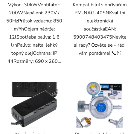
Výkon: 30kWVentilátor:
Kompatibilní s ohřívačem
200WNapájení: 230V /
PM-NAG-40SNKvalitní
50HzPrůtok vzduchu: 850
elektronická
m³/hObjem nádrže:
součástkaEAN:
12lSpotřeba paliva: 1,6
5900748403475Nevíte
l/hPalivo: nafta, lehký
si rady? Ozvěte se – rádi
topný olejOchrana: IP
vám poradíme! 📞😊
44Rozměry: 690 x 260...