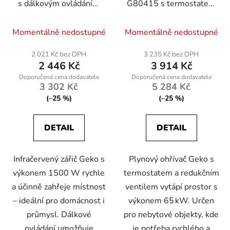
s dálkovým ovládáním
G80415 s termostatem
1500 W
65 kW
Momentálně nedostupné
Momentálně nedostupné
2 021 Kč bez DPH
3 235 Kč bez DPH
2 446 Kč
3 914 Kč
3 302 Kč
5 284 Kč
(–25 %)
(–25 %)
DETAIL
DETAIL
Infračervený zářič Geko s
Plynový ohřívač Geko s
výkonem 1500 W rychle
termostatem a redukčním
a účinně zahřeje místnost
ventilem vytápí prostor s
– ideální pro domácnost i
výkonem 65 kW. Určen
průmysl. Dálkové
pro nebytové objekty, kde
ovládání umožňuje
je potřeba rychlého a