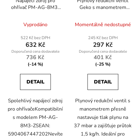
Napájecí zdroj pro
Plynový redukční ventil
ohřívač PM-AG-8M3-
Geko s manometrem
ZS
37 mbar 1,5 kg/h
Vyprodáno
Momentálně nedostupné
522 Kč bez DPH
245 Kč bez DPH
632 Kč
297 Kč
736 Kč
401 Kč
(–14 %)
(–25 %)
DETAIL
DETAIL
Spolehlivý napájecí zdroj
Plynový redukční ventil s
pro ohřívačeKompatibilní
manometrem přesně
s modelem PM-AG-
nastavuje tlak plynu na
8M3-ZSEAN:
37 mbar a zajišťuje průtok
5904067447202Nevíte
1,5 kg/h. Ideální pro