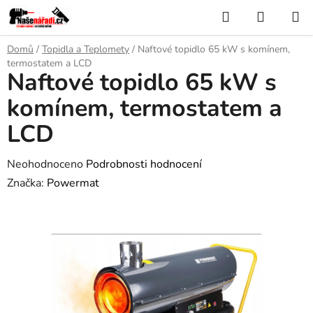
Přejít
Hledat
NÁKUP
na
KOŠÍK
obsah
Domů
/
Topidla a Teplomety
/
Naftové topidlo 65 kW s komínem,
termostatem a LCD
Naftové topidlo 65 kW s
komínem, termostatem a
LCD
Průměrné
Neohodnoceno
Podrobnosti hodnocení
hodnocení
Značka:
Powermat
produktu
je
0,0
z
5
hvězdiček.