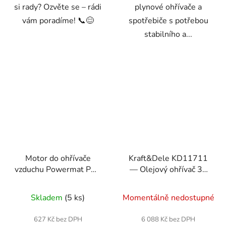
si rady? Ozvěte se – rádi
plynové ohřívače a
vám poradíme! 📞😊
spotřebiče s potřebou
stabilního a...
Motor do ohřívače
Kraft&Dele KD11711
vzduchu Powermat PM-
— Olejový ohřívač 35
NAG-9EDN-SI
kW s termostatem
Skladem
(5 ks)
Momentálně nedostupné
627 Kč bez DPH
6 088 Kč bez DPH