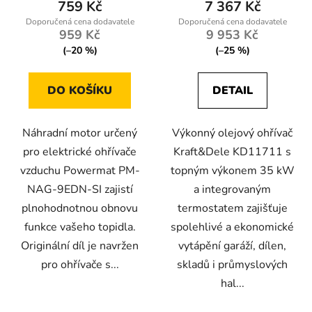
759 Kč
7 367 Kč
959 Kč
9 953 Kč
(–20 %)
(–25 %)
DO KOŠÍKU
DETAIL
Náhradní motor určený
Výkonný olejový ohřívač
pro elektrické ohřívače
Kraft&Dele KD11711 s
vzduchu Powermat PM-
topným výkonem 35 kW
NAG-9EDN-SI zajistí
a integrovaným
plnohodnotnou obnovu
termostatem zajišťuje
funkce vašeho topidla.
spolehlivé a ekonomické
Originální díl je navržen
vytápění garáží, dílen,
pro ohřívače s...
skladů i průmyslových
hal...