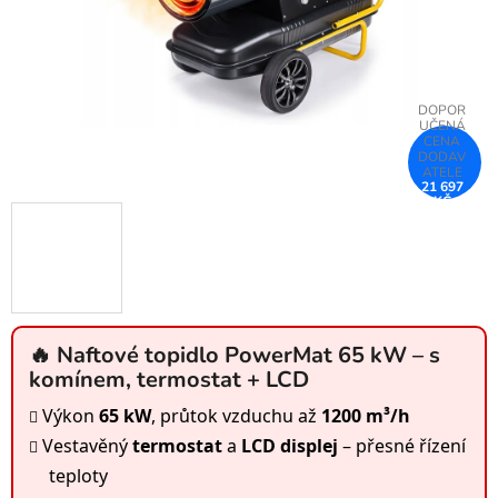
21 697
KČ
–11 %
🔥 Naftové topidlo PowerMat 65 kW – s
komínem, termostat + LCD
Výkon
65 kW
, průtok vzduchu až
1200 m³/h
Vestavěný
termostat
a
LCD displej
– přesné řízení
teploty