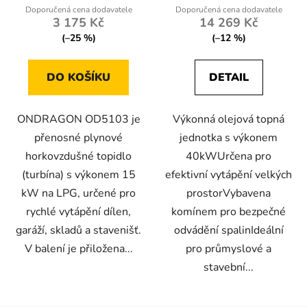
3 175 Kč
14 269 Kč
(–25 %)
(–12 %)
DO KOŠÍKU
DETAIL
ONDRAGON OD5103 je
Výkonná olejová topná
přenosné plynové
jednotka s výkonem
horkovzdušné topidlo
40kWUrčena pro
(turbína) s výkonem 15
efektivní vytápění velkých
kW na LPG, určené pro
prostorVybavena
rychlé vytápění dílen,
komínem pro bezpečné
garáží, skladů a stavenišť.
odvádění spalinIdeální
V balení je přiložena...
pro průmyslové a
stavební...