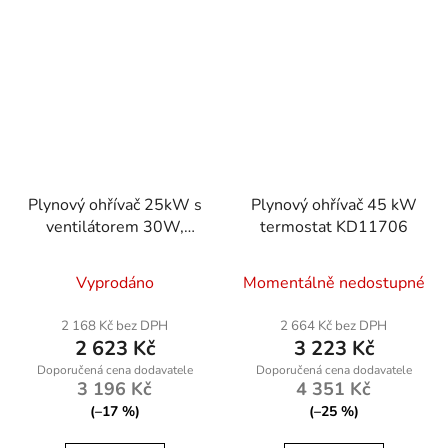
Plynový ohřívač 25kW s
Plynový ohřívač 45 kW
ventilátorem 30W,
termostat KD11706
Powermat
RTNGG0119
Vyprodáno
Momentálně nedostupné
2 168 Kč bez DPH
2 664 Kč bez DPH
2 623 Kč
3 223 Kč
3 196 Kč
4 351 Kč
(–17 %)
(–25 %)