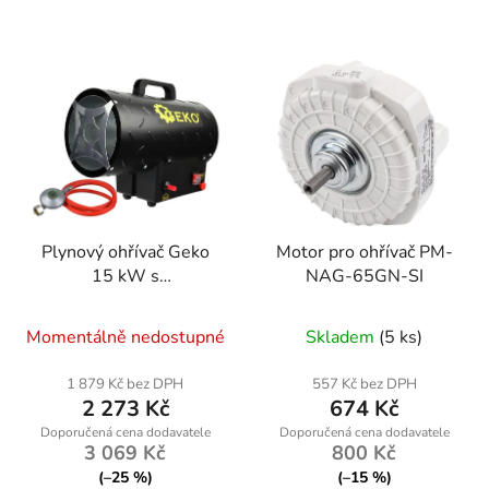
Plynový ohřívač Geko
Motor pro ohřívač PM-
15 kW s
NAG-65GN-SI
piezozapalováním a
ochranou proti přehřátí
Momentálně nedostupné
Skladem
(5 ks)
1 879 Kč bez DPH
557 Kč bez DPH
2 273 Kč
674 Kč
3 069 Kč
800 Kč
(–25 %)
(–15 %)