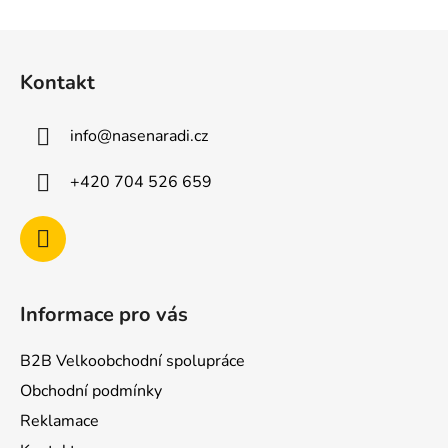
Z
á
Kontakt
p
a
info
@
nasenaradi.cz
t
í
+420 704 526 659
Informace pro vás
B2B Velkoobchodní spolupráce
Obchodní podmínky
Reklamace