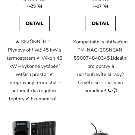
(–25 %)
(–17 %)
DETAIL
DETAIL
🔥 SEZÓNNÍ HIT –
Kompatibilní s ohřívačem
Plynový ohřívač 45 kW s
PM-NAG-20SNEAN:
termostatem ✔ Výkon 45
5900748403451Ideální
kW – výkonné vytápění
pro opravy a
větších prostor ✔
údržbuNevíte si rady?
Integrovaný termostat –
Ozvěte se – rádi vám
automatická regulace
poradíme! 📞😊
teploty ✔ Ekonomické...