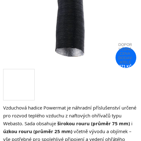
hvězdiček.
271 KČ
–17 %
Vzduchová hadice Powermat je náhradní příslušenství určené
pro rozvod teplého vzduchu z naftových ohřívačů typu
Webasto. Sada obsahuje
širokou rouru (průměr 75 mm)
i
úzkou rouru (průměr 25 mm)
včetně vývodu a objímek –
vše potřebné pro spolehlivé připojení a vedení ohřátého