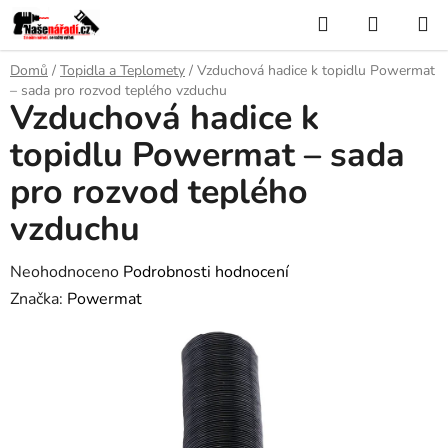
Přejít
Hledat
NÁKUP
na
KOŠÍK
obsah
Domů
/
Topidla a Teplomety
/
Vzduchová hadice k topidlu Powermat
– sada pro rozvod teplého vzduchu
Vzduchová hadice k
topidlu Powermat – sada
pro rozvod teplého
vzduchu
Průměrné
Neohodnoceno
Podrobnosti hodnocení
hodnocení
Značka:
Powermat
produktu
je
0,0
z
5