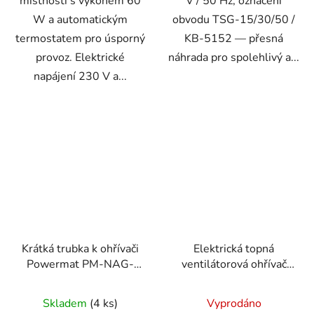
místností s výkonem 60
V / 50 Hz, označení
W a automatickým
obvodu TSG-15/30/50 /
termostatem pro úsporný
KB-5152 — přesná
provoz. Elektrické
náhrada pro spolehlivý a...
napájení 230 V a...
Krátká trubka k ohřívači
Elektrická topná
Powermat PM-NAG-
ventilátorová ohřívač
65GN-KRT
9kW 400V PM-NAG-
9EN
Skladem
(4 ks)
Vyprodáno