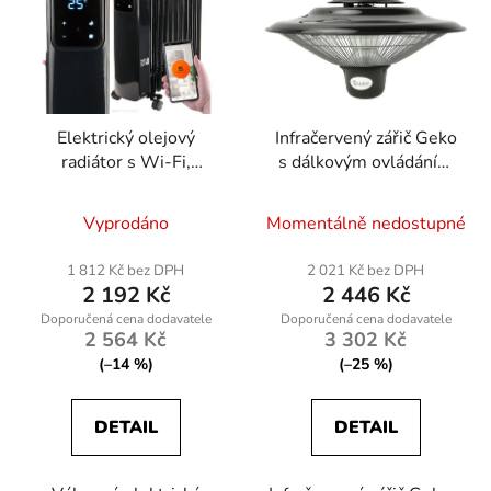
Elektrický olejový
Infračervený zářič Geko
radiátor s Wi-Fi,
s dálkovým ovládáním
2500W, LCD, 11 žeber
1500 W
Vyprodáno
Momentálně nedostupné
1 812 Kč bez DPH
2 021 Kč bez DPH
2 192 Kč
2 446 Kč
2 564 Kč
3 302 Kč
(–14 %)
(–25 %)
DETAIL
DETAIL