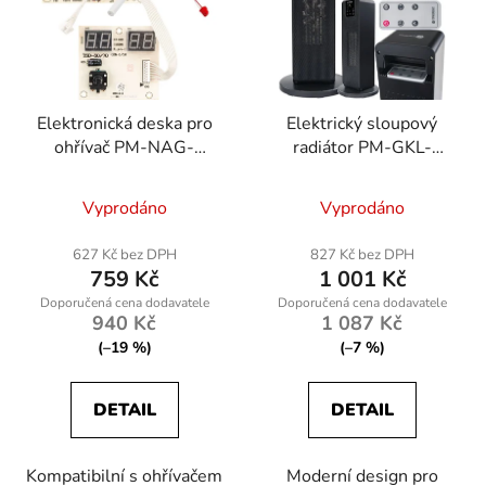
Elektronická deska pro
Elektrický sloupový
ohřívač PM-NAG-
radiátor PM-GKL-
30SKN-PCB
3000DL
Vyprodáno
Vyprodáno
627 Kč bez DPH
827 Kč bez DPH
759 Kč
1 001 Kč
940 Kč
1 087 Kč
(–19 %)
(–7 %)
DETAIL
DETAIL
Kompatibilní s ohřívačem
Moderní design pro