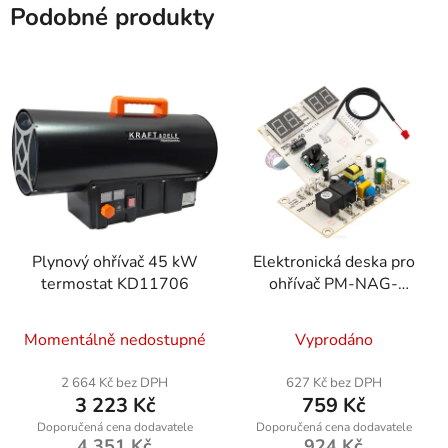
Podobné produkty
Plynový ohřívač 45 kW
Elektronická deska pro
termostat KD11706
ohřívač PM-NAG-
20SN-PCB
Momentálně nedostupné
Vyprodáno
2 664 Kč bez DPH
627 Kč bez DPH
3 223 Kč
759 Kč
4 351 Kč
924 Kč