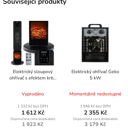
Související produkty
Elektrický sloupový
Elektrický ohřívač Geko
ohřívač s efektem krbu
5 kW
PM-GKL-3500DLK
Vyprodáno
Momentálně nedostupné
1 332 Kč bez DPH
1 946 Kč bez DPH
1 612 Kč
2 355 Kč
1 923 Kč
3 179 Kč