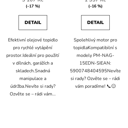
(–17 %)
(–16 %)
DETAIL
DETAIL
Efektivní olejové topidlo
Spolehlivý motor pro
pro rychlé vytápění
topidlaKompatibilní s
prostor.Ideální pro použití
modely PM-NAG-
v dílnách, garážích a
15EDN-SIEAN:
skladech.Snadná
5900748404595Nevíte
manipulace a
si rady? Ozvěte se – rádi
údržba.Nevíte si rady?
vám poradíme! 📞😊
Ozvěte se – rádi vám...