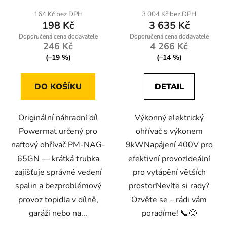
164 Kč bez DPH
3 004 Kč bez DPH
198 Kč
3 635 Kč
246 Kč
4 266 Kč
(–19 %)
(–14 %)
DO KOŠÍKU
DETAIL
Originální náhradní díl
Výkonný elektrický
Powermat určený pro
ohřívač s výkonem
naftový ohřívač PM-NAG-
9kWNapájení 400V pro
65GN — krátká trubka
efektivní provozIdeální
zajišťuje správné vedení
pro vytápění větších
spalin a bezproblémový
prostorNevíte si rady?
provoz topidla v dílně,
Ozvěte se – rádi vám
garáži nebo na...
poradíme! 📞😊