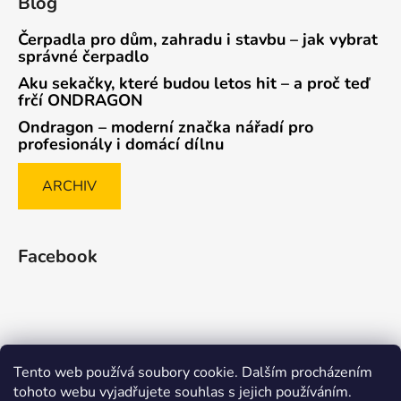
Blog
Čerpadla pro dům, zahradu i stavbu – jak vybrat
správné čerpadlo
Aku sekačky, které budou letos hit – a proč teď
frčí ONDRAGON
Ondragon – moderní značka nářadí pro
profesionály i domácí dílnu
ARCHIV
Facebook
Tento web používá soubory cookie. Dalším procházením
Způsob ověřování recenzí
tohoto webu vyjadřujete souhlas s jejich používáním.