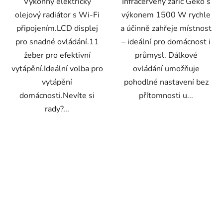
Výkonný elektrický
Infračervený zářič Geko s
olejový radiátor s Wi-Fi
výkonem 1500 W rychle
připojením.LCD displej
a účinně zahřeje místnost
pro snadné ovládání.11
– ideální pro domácnost i
žeber pro efektivní
průmysl. Dálkové
vytápění.Ideální volba pro
ovládání umožňuje
vytápění
pohodlné nastavení bez
domácnosti.Nevíte si
přítomnosti u...
rady?...