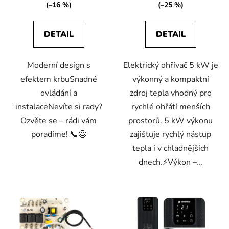
(–16 %)
(–25 %)
DETAIL
DETAIL
Moderní design s
Elektrický ohřívač 5 kW je
efektem krbuSnadné
výkonný a kompaktní
ovládání a
zdroj tepla vhodný pro
instalaceNevíte si rady?
rychlé ohřátí menších
Ozvěte se – rádi vám
prostorů. 5 kW výkonu
poradíme! 📞😊
zajišťuje rychlý nástup
tepla i v chladnějších
dnech.⚡Výkon –...