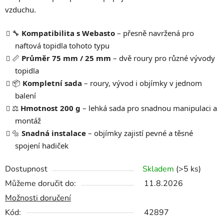
vzduchu.
🔧
Kompatibilita s Webasto
– přesně navržená pro
naftová topidla tohoto typu
📏
Průměr 75 mm / 25 mm
– dvě roury pro různé vývody
topidla
📦
Kompletní sada
– roury, vývod i objímky v jednom
balení
⚖️
Hmotnost 200 g
– lehká sada pro snadnou manipulaci a
montáž
🔩
Snadná instalace
– objímky zajistí pevné a těsné
spojení hadiček
Dostupnost
Skladem
(>5 ks)
Můžeme doručit do:
11.8.2026
Možnosti doručení
Kód:
42897