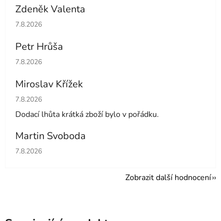
Zdeněk Valenta
Hodnocení obchodu je 5 z 5 hvězdiček.
7.8.2026
Petr Hrůša
Hodnocení obchodu je 5 z 5 hvězdiček.
7.8.2026
Miroslav Křížek
Hodnocení obchodu je 5 z 5 hvězdiček.
7.8.2026
Dodací lhůta krátká zboží bylo v pořádku.
Martin Svoboda
Hodnocení obchodu je 5 z 5 hvězdiček.
7.8.2026
Zobrazit další hodnocení