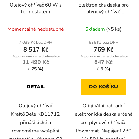
Olejový ohřívač 60 W s
Elektronická deska pro
termostatem
plynový ohřívač
Kraft&Dele KD11712
Powermat PM-NAG-
25GLN-PCB
Momentálně nedostupné
Skladem
(>5 ks)
7 039 Kč bez DPH
636 Kč bez DPH
8 517 Kč
769 Kč
11 499 Kč
847 Kč
(–25 %)
(–9 %)
DETAIL
DO KOŠÍKU
Olejový ohřívač
Originální náhradní
Kraft&Dele KD11712
elektronická deska určená
přináší tiché a
pro plynové ohřívače
rovnoměrné vytápění
Powermat. Napájení 230