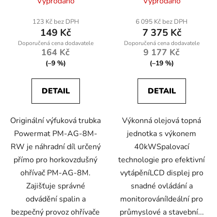
Vyprodáno
Vyprodáno
123 Kč bez DPH
6 095 Kč bez DPH
149 Kč
7 375 Kč
164 Kč
9 177 Kč
(–9 %)
(–19 %)
DETAIL
DETAIL
Originální výfuková trubka
Výkonná olejová topná
Powermat PM-AG-8M-
jednotka s výkonem
RW je náhradní díl určený
40kWSpalovací
přímo pro horkovzdušný
technologie pro efektivní
ohřívač PM-AG-8M.
vytápěníLCD displej pro
Zajišťuje správné
snadné ovládání a
odvádění spalin a
monitorováníIdeální pro
bezpečný provoz ohřívače
průmyslové a stavební...