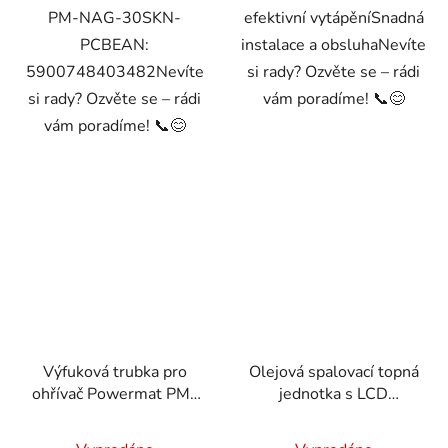
PM-NAG-30SKN-
efektivní vytápěníSnadná
PCBEAN:
instalace a obsluhaNevíte
5900748403482Nevíte
si rady? Ozvěte se – rádi
si rady? Ozvěte se – rádi
vám poradíme! 📞😊
vám poradíme! 📞😊
Výfuková trubka pro
Olejová spalovací topná
ohřívač Powermat PM-
jednotka s LCD
AG-8M-RW
displejem 40kW