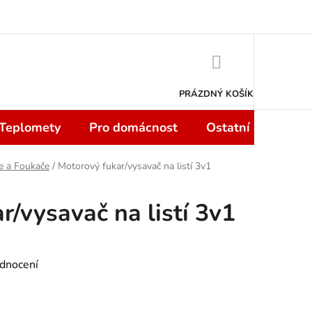
 smlouvy do 14 dní
Podmínky ochrany osobních údajů
Moje objedn
NÁKUPNÍ
KOŠÍK
PRÁZDNÝ KOŠÍK
 Teplomety
Pro domácnost
Ostatní
Sport
e a Foukače
/
Motorový fukar/vysavač na listí 3v1
r/vysavač na listí 3v1
dnocení