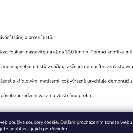
ání (sání) a drcení listů.
ost foukání nastavitelná až na 330 km / h.
Pomocí knoflíku můž
) zmenšuje objem listů v sáčku, takže jej nemusíte tak často vy
ržadel s křídlovými maticemi, což výrazně urychluje demontáž z
způsobení zařízení vašemu vlastnímu profilu.
web používá soubory cookie. Dalším procházením tohoto webu
jete souhlas s jejich používáním.