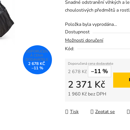
Snadné odstranění vlhkých a lep
je
choulostivých předmětů a rostl
0,0
z
Položka byla vyprodána…
5
Dostupnost
hvězdiček.
Možnosti doručení
Kód:
2 678 KČ
–11 %
–11 %
2 678 Kč
2 371 Kč
1 960 Kč bez DPH
Měrná cena:
Tisk
Zeptat se