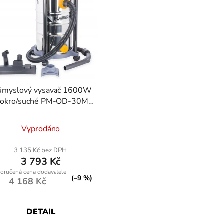
ůmyslový vysavač 1600W
okro/suché PM-OD-30M
POWERMAT
Vyprodáno
3 135 Kč bez DPH
3 793 Kč
(–9 %)
4 168 Kč
DETAIL