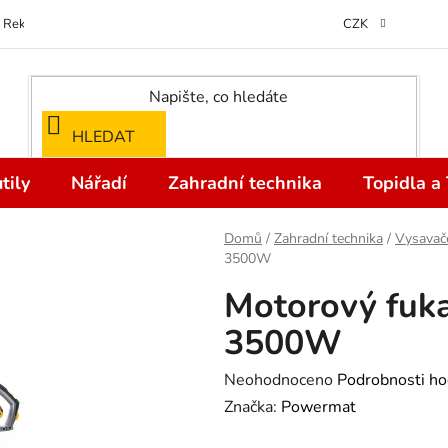
Reklamace
Kontakty
Doprava a Platba
Odstoupení od kupní
CZK
HLEDAT
tily
Nářadí
Zahradní technika
Topidla a
Domů
/
Zahradní technika
/
Vysavač
3500W
Motorový fuka
3500W
Průměrné
Neohodnoceno
Podrobnosti ho
hodnocení
Značka:
Powermat
produktu