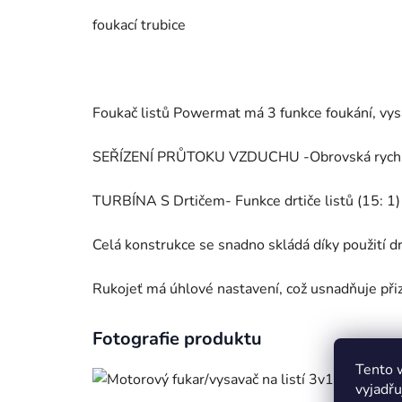
foukací trubice
Foukač listů Powermat má 3 funkce foukání, vysáv
SEŘÍZENÍ PRŮTOKU VZDUCHU
-
Obrovská rychl
TURBÍNA S Drtičem-
Funkce drtiče listů (15: 1
Celá konstrukce se snadno skládá díky použití d
Rukojeť má úhlové nastavení, což usnadňuje při
Fotografie produktu
Tento 
vyjadřu