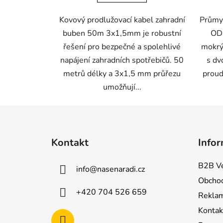
Kovový prodlužovací kabel zahradní
Průmy
buben 50m 3x1,5mm je robustní
OD-
řešení pro bezpečné a spolehlivé
mokrý
napájení zahradních spotřebičů. 50
s dv
metrů délky a 3x1,5 mm průřezu
proud
umožňují...
Z
á
Kontakt
Infor
p
a
B2B Ve
info
@
nasenaradi.cz
t
Obchod
í
+420 704 526 659
Rekla
Kontak