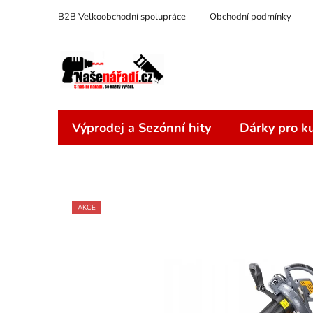
Přejít
B2B Velkoobchodní spolupráce
Obchodní podmínky
na
obsah
Výprodej a Sezónní hity
Dárky pro ku
AKCE