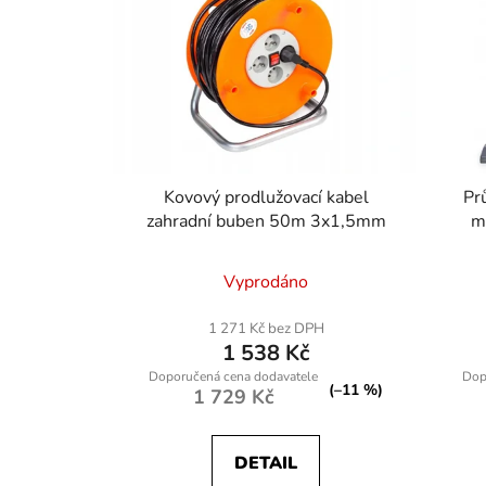
Kovový prodlužovací kabel
Pr
zahradní buben 50m 3x1,5mm
m
Vyprodáno
1 271 Kč bez DPH
1 538 Kč
(–11 %)
1 729 Kč
DETAIL