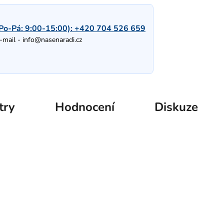
Po-Pá: 9:00-15:00):
+420 704 526 659
-mail -
info@nasenaradi.cz
try
Hodnocení
Diskuze