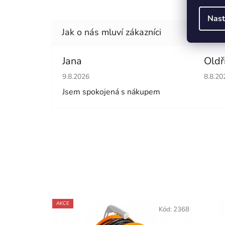
Nast
Jana
Oldř
Hodnocení obchodu je 5 z 5 hvězdiček.
Hodno
9.8.2026
8.8.20
Jsem spokojená s nákupem
AKCE
Kód:
2368