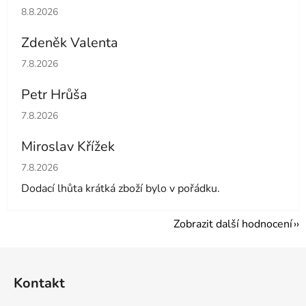
Hodnocení obchodu je 5 z 5 hvězdiček.
8.8.2026
Zdeněk Valenta
Hodnocení obchodu je 5 z 5 hvězdiček.
7.8.2026
Petr Hrůša
Hodnocení obchodu je 5 z 5 hvězdiček.
7.8.2026
Miroslav Křížek
Hodnocení obchodu je 5 z 5 hvězdiček.
7.8.2026
Dodací lhůta krátká zboží bylo v pořádku.
Zobrazit další hodnocení
Z
á
Kontakt
p