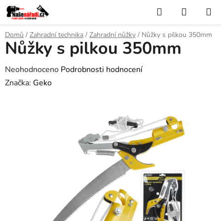
Přejít
Hledat
NÁKUP
na
KOŠÍK
obsah
Domů
/
Zahradní technika
/
Zahradní nůžky
/
Nůžky s pilkou 350mm
Nůžky s pilkou 350mm
Průměrné
Neohodnoceno
Podrobnosti hodnocení
hodnocení
Značka:
Geko
produktu
je
0,0
z
5
hvězdiček.