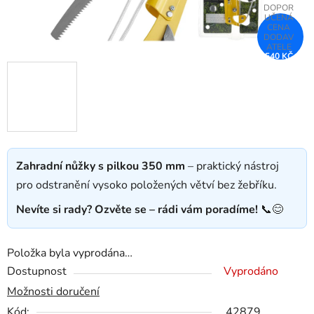
540 KČ
–25 %
Zahradní nůžky s pilkou 350 mm
– praktický nástroj
pro odstranění vysoko položených větví bez žebříku.
Nevíte si rady? Ozvěte se – rádi vám poradíme!
📞😊
Položka byla vyprodána…
Dostupnost
Vyprodáno
Možnosti doručení
Kód:
42879