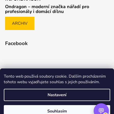
Ondragon – moderní značka nářadí pro
profesionály i domácí dílnu
ARCHIV
Facebook
Tento web používá soubory cookie. Dalším procházením
Způsob ověřování recenzí
tohoto webu vyjadřujete souhlas s jejich používáním.
Nastavení
Vytvořil Shoptet Premium
Souhlasím
Copyright 2026
nasenaradi.cz
. Všechna práva