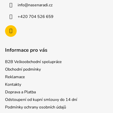
a
info
@
nasenaradi.cz
t
í
+420 704 526 659
Informace pro vás
B2B Velkoobchodní spolupráce
Obchodní podmínky
Reklamace
Kontakty
Doprava a Platba
Odstoupení od kupní smlouvy do 14 dní
Podmínky ochrany osobních údajů