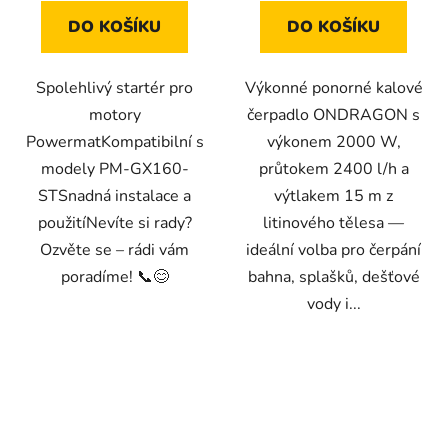
hvězdiček.
DO KOŠÍKU
DO KOŠÍKU
Spolehlivý startér pro
Výkonné ponorné kalové
motory
čerpadlo ONDRAGON s
PowermatKompatibilní s
výkonem 2000 W,
modely PM-GX160-
průtokem 2400 l/h a
STSnadná instalace a
výtlakem 15 m z
použitíNevíte si rady?
litinového tělesa —
Ozvěte se – rádi vám
ideální volba pro čerpání
poradíme! 📞😊
bahna, splašků, dešťové
vody i...