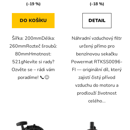
(–19 %)
(–18 %)
DO KOŠÍKU
DETAIL
Šířka: 200mmDélka:
Náhradní vzduchový filtr
260mmRozteč šroubů:
určený přímo pro
80mmHmotnost:
benzínovou sekačku
521gNevíte si rady?
Powermat RTKSS0096-
Ozvěte se – rádi vám
FI — originální díl, který
poradíme! 📞😊
zajistí čistý přívod
vzduchu do motoru a
prodlouží životnost
celého...