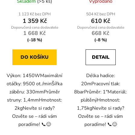
Skladem
(>5 ks)
Vyprodáno
1 123 Kč bez DPH
504 Kč bez DPH
1 359 Kč
610 Kč
1 668 Kč
668 Kč
(–18 %)
(–8 %)
DO KOŠÍKU
DETAIL
Výkon: 1450WMaximální
Délka hadice:
otáčky: 9500 ot./minŠířka
20mPracovní tlak:
záběru: 330mmPrůměr
8barPrůměr: 1"Materiál:
struny: 1,4mmHmotnost:
plátěnýHmotnost:
2kgNevíte si rady?
1,75kgNevíte si rady?
Ozvěte se – rádi vám
Ozvěte se – rádi vám
poradíme! 📞😊
poradíme! 📞😊