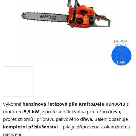
hvězdiček.
3 248
KČ
–25 %
Výkonná
benzínová řetězová pila Kraft&Dele KD10613
s
motorem
5,9 kW
je profesionální volba pro těžbu dřeva,
prořez stromů i přípravu palivového dřeva. Balení obsahuje
kompletní příslušenství
– pila je připravena k okamžitému
nasazení.