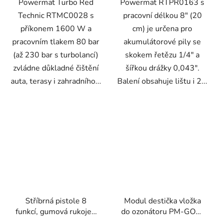
Powermat Turbo Red
Powermat RTPR0163 s
Technic RTMC0028 s
pracovní délkou 8" (20
příkonem 1600 W a
cm) je určena pro
pracovním tlakem 80 bar
akumulátorové pily se
(až 230 bar s turbolancí)
skokem řetězu 1/4" a
zvládne důkladné čištění
šířkou drážky 0,043".
auta, terasy i zahradního...
Balení obsahuje lištu i 2...
Stříbrná pistole 8
Modul destička vložka
funkcí, gumová rukojeť,
do ozonátoru PM-GOZ-