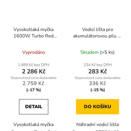
Vysokotlaká myčka
Vodicí lišta pro
1600W Turbo Red
akumulátorovou pilu 8"
Technic RTMC0028
RTPR0163
Vyprodáno
Skladem
(>5 ks)
1 889 Kč bez DPH
234 Kč bez DPH
2 286 Kč
283 Kč
2 759 Kč
336 Kč
(–17 %)
(–15 %)
DETAIL
DO KOŠÍKU
Vysokotlaká myčka
Náhradní vodicí lišta