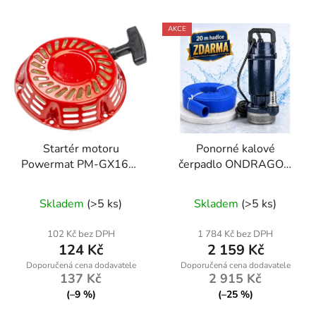
AKCE
Startér motoru
Ponorné kalové
Powermat PM-GX160-
čerpadlo ONDRAGON
ST
2000 W + ZDARMA 20
Průměrné
m hadice
Skladem
(>5 ks)
Skladem
(>5 ks)
hodnocení
produktu
102 Kč bez DPH
1 784 Kč bez DPH
124 Kč
2 159 Kč
je
5,0
137 Kč
2 915 Kč
z
(–9 %)
(–25 %)
5