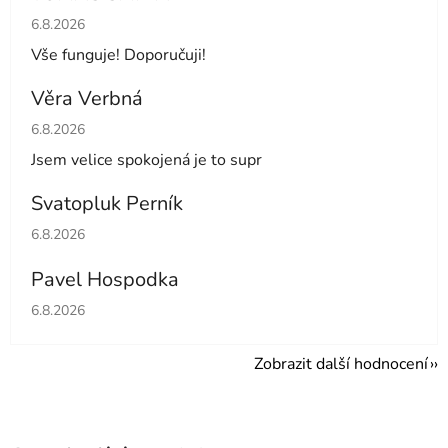
Hodnocení obchodu je 5 z 5 hvězdiček.
6.8.2026
Vše funguje! Doporučuji!
Věra Verbná
Hodnocení obchodu je 5 z 5 hvězdiček.
6.8.2026
Jsem velice spokojená je to supr
Svatopluk Perník
Hodnocení obchodu je 5 z 5 hvězdiček.
6.8.2026
Pavel Hospodka
Hodnocení obchodu je 5 z 5 hvězdiček.
6.8.2026
Zobrazit další hodnocení