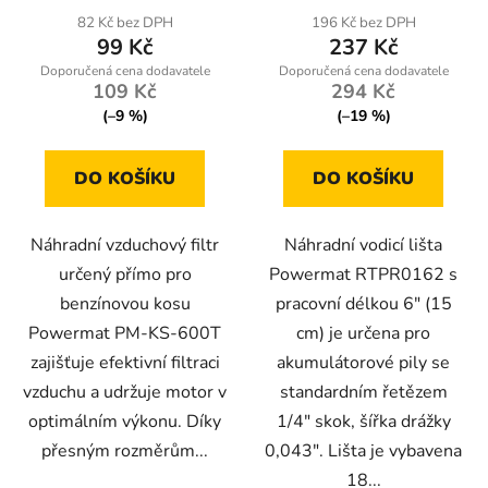
82 Kč bez DPH
196 Kč bez DPH
99 Kč
237 Kč
109 Kč
294 Kč
(–9 %)
(–19 %)
DO KOŠÍKU
DO KOŠÍKU
Náhradní vzduchový filtr
Náhradní vodicí lišta
určený přímo pro
Powermat RTPR0162 s
benzínovou kosu
pracovní délkou 6" (15
Powermat PM-KS-600T
cm) je určena pro
zajišťuje efektivní filtraci
akumulátorové pily se
vzduchu a udržuje motor v
standardním řetězem
optimálním výkonu. Díky
1/4" skok, šířka drážky
přesným rozměrům...
0,043". Lišta je vybavena
18...