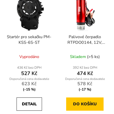
Startér pro sekačku PM-
Palivové čerpadlo
KSS-6S-ST
RTPDO0144, 12V,
70W, 40 l/min
Vyprodáno
Skladem
(>5 ks)
436 Kč bez DPH
392 Kč bez DPH
527 Kč
474 Kč
623 Kč
578 Kč
(–15 %)
(–17 %)
DETAIL
DO KOŠÍKU