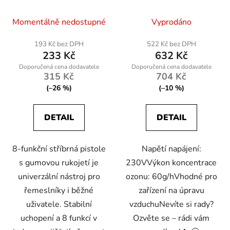
Geko
60T-PC
Momentálně nedostupné
Vyprodáno
193 Kč bez DPH
522 Kč bez DPH
233 Kč
632 Kč
315 Kč
704 Kč
(–26 %)
(–10 %)
DETAIL
DETAIL
8-funkční stříbrná pistole
Napětí napájení:
s gumovou rukojetí je
230VVýkon koncentrace
univerzální nástroj pro
ozonu: 60g/hVhodné pro
řemeslníky i běžné
zařízení na úpravu
uživatele. Stabilní
vzduchuNevíte si rady?
uchopení a 8 funkcí v
Ozvěte se – rádi vám