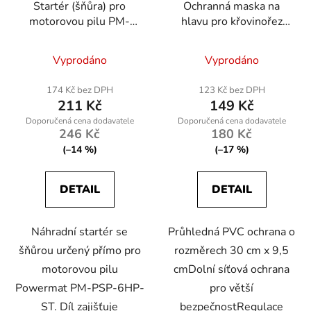
Startér (šňůra) pro
Ochranná maska na
motorovou pilu PM-
hlavu pro křovinořez
PSP-6HP-ST
PM-MDK-PS1M
Vyprodáno
Vyprodáno
174 Kč bez DPH
123 Kč bez DPH
211 Kč
149 Kč
246 Kč
180 Kč
(–14 %)
(–17 %)
DETAIL
DETAIL
Náhradní startér se
Průhledná PVC ochrana o
šňůrou určený přímo pro
rozměrech 30 cm x 9,5
motorovou pilu
cmDolní síťová ochrana
Powermat PM-PSP-6HP-
pro větší
ST. Díl zajišťuje
bezpečnostRegulace