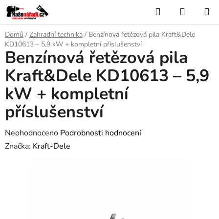
Přejít
Hledat
NÁKUP
na
KOŠÍK
obsah
Domů
/
Zahradní technika
/
Benzínová řetězová pila Kraft&Dele
KD10613 – 5,9 kW + kompletní příslušenství
Benzínová řetězová pila
Kraft&Dele KD10613 – 5,9
kW + kompletní
příslušenství
Průměrné
Neohodnoceno
Podrobnosti hodnocení
hodnocení
Značka:
Kraft-Dele
produktu
je
0,0
z
5