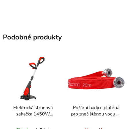
Podobné produkty
Elektrická strunová
Požární hadice plátěná
sekačka 1450W
pro znečištěnou vodu 1"
RTPKE0105
20m 8bar