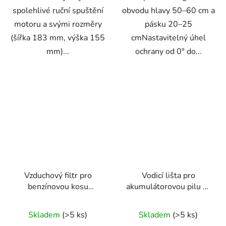
spolehlivé ruční spuštění
obvodu hlavy 50–60 cm a
motoru a svými rozměry
pásku 20–25
(šířka 183 mm, výška 155
cmNastavitelný úhel
mm)...
ochrany od 0° do...
Vzduchový filtr pro
Vodicí lišta pro
benzínovou kosu
akumulátorovou pilu 6"
Powermat PM-KS-
RTPR0162
600T-FI
Skladem
(>5 ks)
Skladem
(>5 ks)