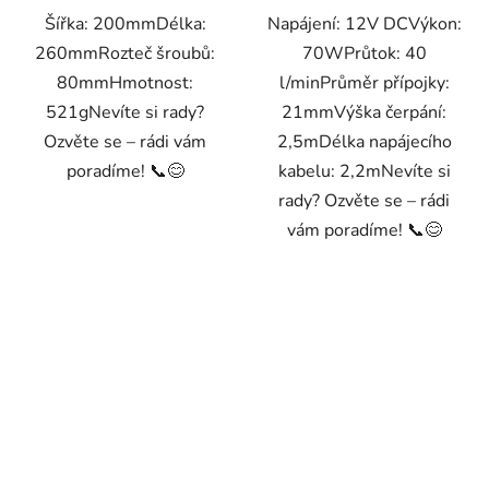
Šířka: 200mmDélka:
Napájení: 12V DCVýkon:
260mmRozteč šroubů:
70WPrůtok: 40
80mmHmotnost:
l/minPrůměr přípojky:
521gNevíte si rady?
21mmVýška čerpání:
Ozvěte se – rádi vám
2,5mDélka napájecího
poradíme! 📞😊
kabelu: 2,2mNevíte si
rady? Ozvěte se – rádi
vám poradíme! 📞😊