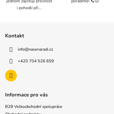
jednom zajišťují přesnost
poradíme! 📞😊
i pohodlí při...
Z
á
Kontakt
p
a
info
@
nasenaradi.cz
t
í
+420 704 526 659
Informace pro vás
B2B Velkoobchodní spolupráce