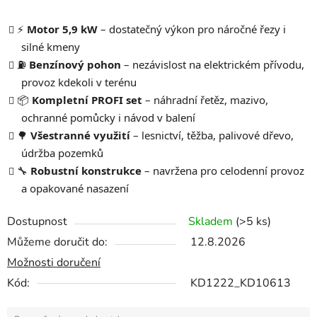
⚡
Motor 5,9 kW
– dostatečný výkon pro náročné řezy i
silné kmeny
⛽
Benzínový pohon
– nezávislost na elektrickém přívodu,
provoz kdekoli v terénu
📦
Kompletní PROFI set
– náhradní řetěz, mazivo,
ochranné pomůcky i návod v balení
🌳
Všestranné využití
– lesnictví, těžba, palivové dřevo,
údržba pozemků
🔧
Robustní konstrukce
– navržena pro celodenní provoz
a opakované nasazení
Dostupnost
Skladem
(>5 ks)
Můžeme doručit do:
12.8.2026
Možnosti doručení
Kód:
KD1222_KD10613