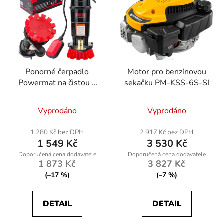
Ponorné čerpadlo
Motor pro benzínovou
Powermat na čistou a
sekačku PM-KSS-6S-SI
znečištěnou vodu 8000
l/h s plovákovým
Vyprodáno
Vyprodáno
spínačem
1 280 Kč bez DPH
2 917 Kč bez DPH
1 549 Kč
3 530 Kč
1 873 Kč
3 827 Kč
(–17 %)
(–7 %)
DETAIL
DETAIL