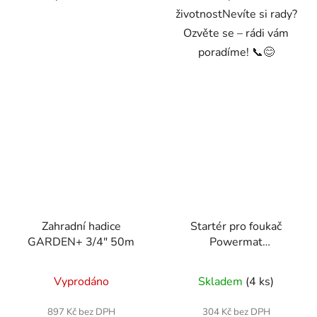
životnostNevíte si rady?
Ozvěte se – rádi vám
poradíme! 📞😊
Zahradní hadice
Startér pro foukač
GARDEN+ 3/4" 50m
Powermat
RTODL0059-ST
Vyprodáno
Skladem
(4 ks)
897 Kč bez DPH
304 Kč bez DPH