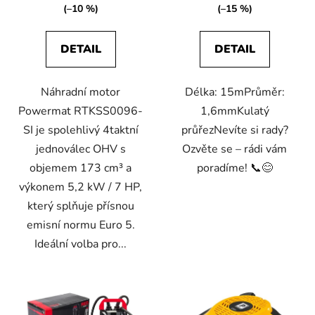
(–10 %)
(–15 %)
DETAIL
DETAIL
Náhradní motor
Délka: 15mPrůměr:
Powermat RTKSS0096-
1,6mmKulatý
SI je spolehlivý 4taktní
průřezNevíte si rady?
jednoválec OHV s
Ozvěte se – rádi vám
objemem 173 cm³ a
poradíme! 📞😊
výkonem 5,2 kW / 7 HP,
který splňuje přísnou
emisní normu Euro 5.
Ideální volba pro...