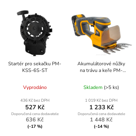
Startér pro sekačku PM-
Akumulátorové nůžky
KSS-6S-ST
na trávu a keře PM-
ANTK-21VM
Vyprodáno
Skladem
(>5 ks)
436 Kč bez DPH
1 019 Kč bez DPH
527 Kč
1 233 Kč
636 Kč
1 448 Kč
(–17 %)
(–14 %)