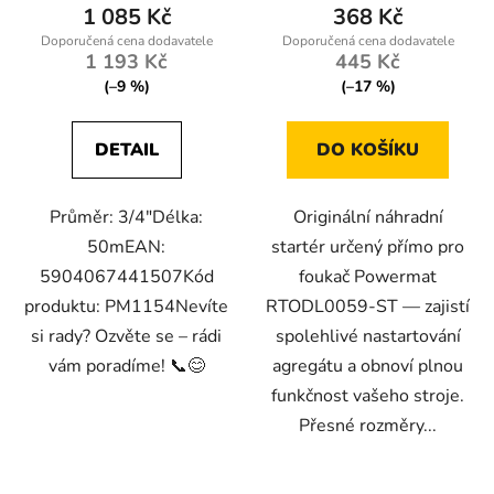
1 085 Kč
368 Kč
1 193 Kč
445 Kč
(–9 %)
(–17 %)
DETAIL
DO KOŠÍKU
Průměr: 3/4"Délka:
Originální náhradní
50mEAN:
startér určený přímo pro
5904067441507Kód
foukač Powermat
produktu: PM1154Nevíte
RTODL0059-ST — zajistí
si rady? Ozvěte se – rádi
spolehlivé nastartování
vám poradíme! 📞😊
agregátu a obnoví plnou
funkčnost vašeho stroje.
Přesné rozměry...