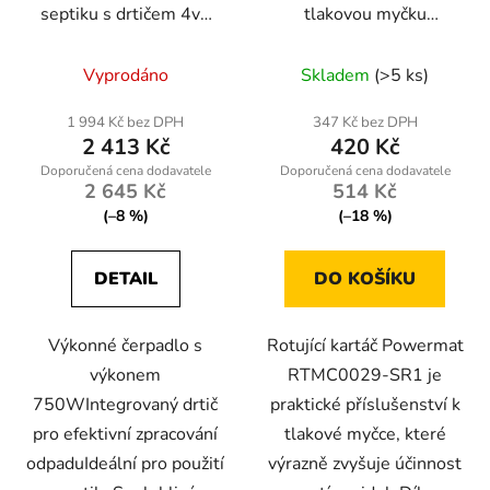
septiku s drtičem 4v1
tlakovou myčku
RTPDSR0071 750W
Powermat RTMC0029-
SR1
Vyprodáno
Skladem
(>5 ks)
1 994 Kč bez DPH
347 Kč bez DPH
2 413 Kč
420 Kč
2 645 Kč
514 Kč
(–8 %)
(–18 %)
DETAIL
DO KOŠÍKU
Výkonné čerpadlo s
Rotující kartáč Powermat
výkonem
RTMC0029-SR1 je
750WIntegrovaný drtič
praktické příslušenství k
pro efektivní zpracování
tlakové myčce, které
odpaduIdeální pro použití
výrazně zvyšuje účinnost