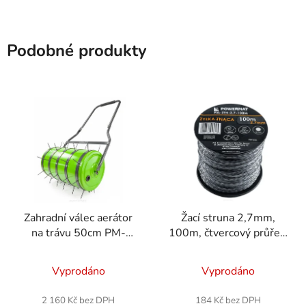
Podobné produkty
Zahradní válec aerátor
Žací struna 2,7mm,
na trávu 50cm PM-
100m, čtvercový průřez,
SWO-50
zesílená
Vyprodáno
Vyprodáno
2 160 Kč bez DPH
184 Kč bez DPH