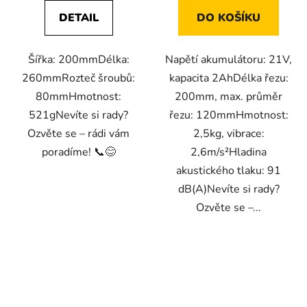
DETAIL
DO KOŠÍKU
Šířka: 200mmDélka:
Napětí akumulátoru: 21V,
260mmRozteč šroubů:
kapacita 2AhDélka řezu:
80mmHmotnost:
200mm, max. průměr
521gNevíte si rady?
řezu: 120mmHmotnost:
Ozvěte se – rádi vám
2,5kg, vibrace:
poradíme! 📞😊
2,6m/s²Hladina
akustického tlaku: 91
dB(A)Nevíte si rady?
Ozvěte se –...