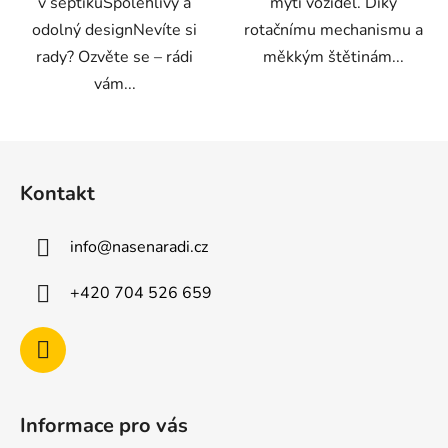
v septikuSpolehlivý a
mytí vozidel. Díky
odolný designNevíte si
rotačnímu mechanismu a
rady? Ozvěte se – rádi
měkkým štětinám...
vám...
Z
á
Kontakt
p
a
info
@
nasenaradi.cz
t
í
+420 704 526 659
Informace pro vás