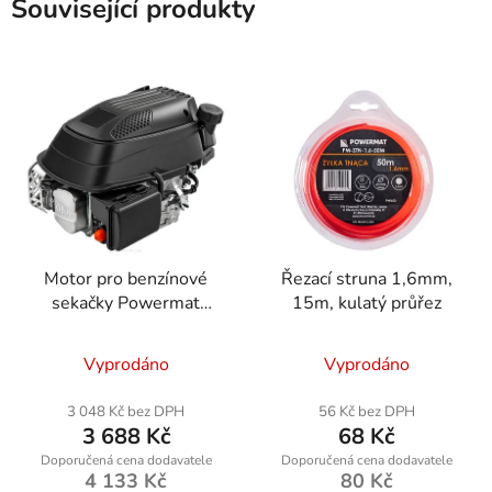
Související produkty
Motor pro benzínové
Řezací struna 1,6mm,
sekačky Powermat
15m, kulatý průřez
RTKSS0096-SI
Vyprodáno
Vyprodáno
3 048 Kč bez DPH
56 Kč bez DPH
3 688 Kč
68 Kč
4 133 Kč
80 Kč