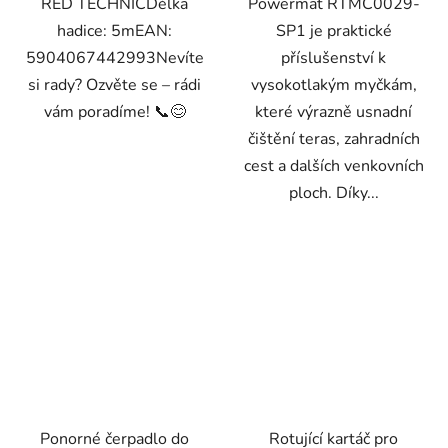
RED TECHNICDélka
Powermat RTMC0029-
hadice: 5mEAN:
SP1 je praktické
5904067442993Nevíte
příslušenství k
si rady? Ozvěte se – rádi
vysokotlakým myčkám,
vám poradíme! 📞😊
které výrazně usnadní
čištění teras, zahradních
cest a dalších venkovních
ploch. Díky...
Ponorné čerpadlo do
Rotující kartáč pro