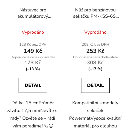
Nástavec pro
Nůž pro benzínovou
akumulátorový
sekačku PM-KSS-6S-
postřikovač PM-OA-
NO
16K
Vyprodáno
Vyprodáno
123 Kč bez DPH
209 Kč bez DPH
149 Kč
253 Kč
173 Kč
308 Kč
(–13 %)
(–17 %)
DETAIL
DETAIL
Délka: 15 cmPrůměr
Kompatibilní s modely
závitu: 17,5 mmNevíte si
sekaček
rady? Ozvěte se – rádi
PowermatVysoce kvalitní
vám poradíme! 📞😊
materiál pro dlouhou