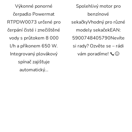
Výkonné ponorné
Spolehlivý motor pro
čerpadlo Powermat
benzínové
RTPDW0073 určené pro
sekačkyVhodný pro různé
čerpání čisté i znečištěné
modely sekačekEAN:
vody s průtokem 8 000
5900748405790Nevíte
l/h a příkonem 650 W.
si rady? Ozvěte se – rádi
Integrovaný plovákový
vám poradíme! 📞😊
spínač zajišťuje
automatický...