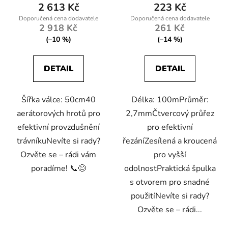
2 613 Kč
223 Kč
2 918 Kč
261 Kč
(–10 %)
(–14 %)
DETAIL
DETAIL
Šířka válce: 50cm40
Délka: 100mPrůměr:
aerátorových hrotů pro
2,7mmČtvercový průřez
efektivní provzdušnění
pro efektivní
trávníkuNevíte si rady?
řezáníZesílená a kroucená
Ozvěte se – rádi vám
pro vyšší
poradíme! 📞😊
odolnostPraktická špulka
s otvorem pro snadné
použitíNevíte si rady?
Ozvěte se – rádi...