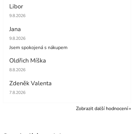
Libor
Hodnocení obchodu je 5 z 5 hvězdiček.
9.8.2026
Jana
Hodnocení obchodu je 5 z 5 hvězdiček.
9.8.2026
Jsem spokojená s nákupem
Oldřich Míška
Hodnocení obchodu je 5 z 5 hvězdiček.
8.8.2026
Zdeněk Valenta
Hodnocení obchodu je 5 z 5 hvězdiček.
7.8.2026
Zobrazit další hodnocení