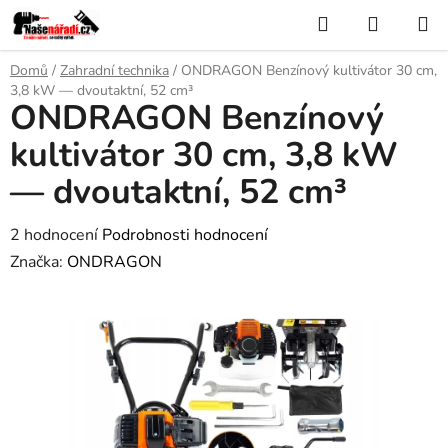
Přejít
Hledat
NÁKUP
na
KOŠÍK
obsah
Domů
/
Zahradní technika
/
ONDRAGON Benzínový kultivátor 30 cm,
3,8 kW — dvoutaktní, 52 cm³
ONDRAGON Benzínový
kultivátor 30 cm, 3,8 kW
— dvoutaktní, 52 cm³
Průměrné
2 hodnocení
Podrobnosti hodnocení
hodnocení
Značka:
ONDRAGON
produktu
je
4,0
z
5
hvězdiček.