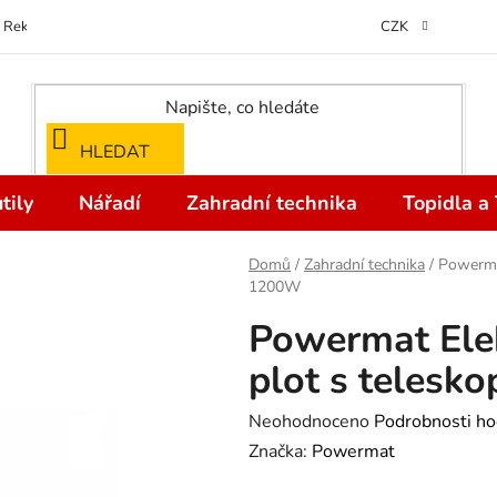
Reklamace
Kontakty
Doprava a Platba
Odstoupení od kupní
CZK
HLEDAT
tily
Nářadí
Zahradní technika
Topidla a
Domů
/
Zahradní technika
/
Powermat
1200W
Powermat Elek
plot s telesk
Průměrné
Neohodnoceno
Podrobnosti ho
hodnocení
Značka:
Powermat
produktu