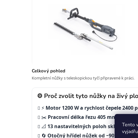
Celkový pohled
Kompletní nůžky s teleskopickou tyčí připravené k práci.
⚙️ Proč zvolit tyto nůžky na živý pl
⚡
Motor 1200 W a rychlost čepele 2400
✂️
Pracovní délka řezu 405 mm
— jedním
Tento 
📐
13 nastavitelných poloh sklonu v ro
vyjadřu
🔄
Otočný hřídel nůžek od −90° do +90°