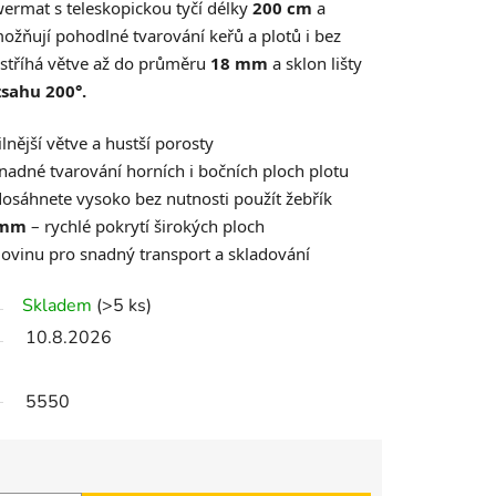
wermat s teleskopickou tyčí délky
200 cm
a
žňují pohodlné tvarování keřů a plotů i bez
i stříhá větve až do průměru
18 mm
a sklon lišty
zsahu 200°.
ilnější větve a hustší porosty
nadné tvarování horních i bočních ploch plotu
osáhnete vysoko bez nutnosti použít žebřík
 mm
– rychlé pokrytí širokých ploch
lovinu pro snadný transport a skladování
Skladem
(>5 ks)
10.8.2026
5550