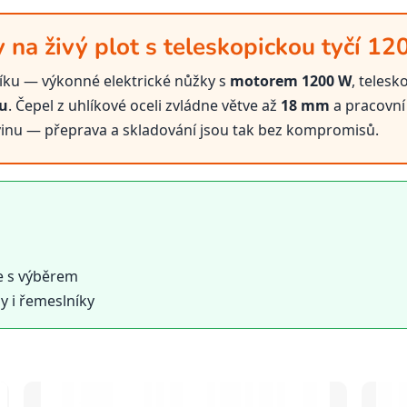
 na živý plot s teleskopickou tyčí 1
říku — výkonné elektrické nůžky s
motorem 1200 W
, telesk
nu
. Čepel z uhlíkové oceli zvládne větve až
18 mm
a pracovní
lovinu — přeprava a skladování jsou tak bez kompromisů.
e s výběrem
y i řemeslníky