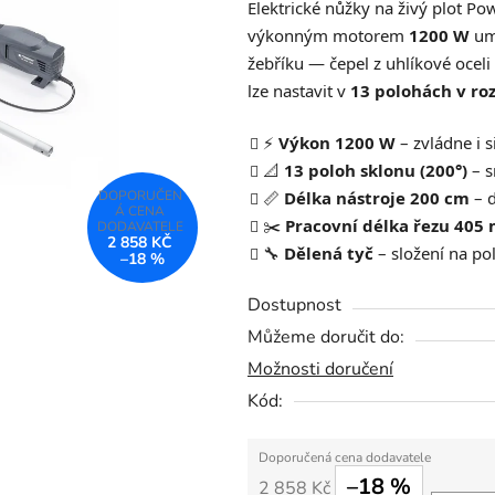
Elektrické nůžky na živý plot Po
je
výkonným motorem
1200 W
umo
0,0
žebříku — čepel z uhlíkové ocel
z
lze nastavit v
13 polohách v ro
5
hvězdiček.
⚡
Výkon 1200 W
– zvládne i s
📐
13 poloh sklonu (200°)
– s
📏
Délka nástroje 200 cm
– d
✂️
Pracovní délka řezu 405
2 858 KČ
🔧
Dělená tyč
– složení na po
–18 %
Dostupnost
Můžeme doručit do:
Možnosti doručení
Kód:
–18 %
2 858 Kč