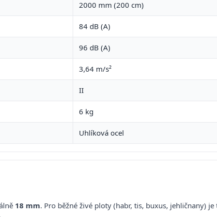
2000 mm (200 cm)
84 dB (A)
96 dB (A)
3,64 m/s²
II
6 kg
Uhlíková ocel
málně
18 mm
. Pro běžné živé ploty (habr, tis, buxus, jehličnany) je