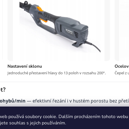
Nastavení sklonu
Ocelov
Jednoduché přestavení hlavy do 13 poloh v rozsahu 200°.
Čepel z 
ot?
 pohybů/min
— efektivní řezání i v hustém porostu bez přetí
 průchodem pokryjete širší plochu a ušetříte čas
web používá soubory cookie. Dalším procházením tohoto webu
zsahu 200°
— optimální úhel pro horní plochy, boky i šikmé 
jete souhlas s jejich používáním.
— snadný přístup i na těžko dostupná místa pomocí otočn