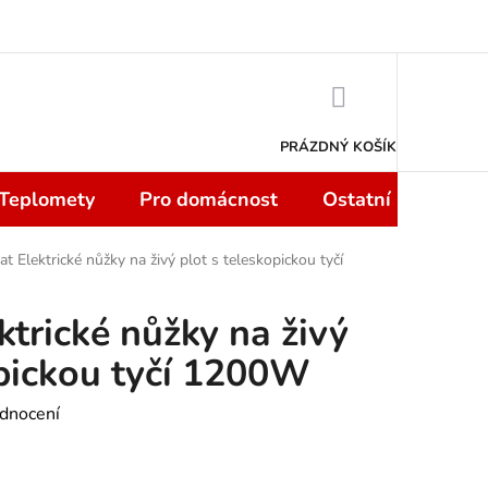
 smlouvy do 14 dní
Podmínky ochrany osobních údajů
Moje objedn
NÁKUPNÍ
KOŠÍK
PRÁZDNÝ KOŠÍK
 Teplomety
Pro domácnost
Ostatní
Sport
 Elektrické nůžky na živý plot s teleskopickou tyčí
trické nůžky na živý
opickou tyčí 1200W
dnocení