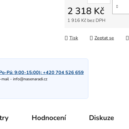
2 318 Kč
1 916 Kč bez DPH
Měrná cena:
Tisk
Zeptat se
Po-Pá: 9:00-15:00):
+420 704 526 659
-mail -
info@nasenaradi.cz
try
Hodnocení
Diskuze