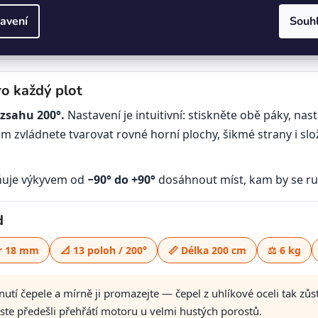
ce ve výšce bez žebříku; složením na polovinu je přeprava
avení
Souh
l pro dlouhou životnost a čistý řez
ro každý plot
ozsahu 200°.
Nastavení je intuitivní: stiskněte obě páky, na
zvládnete tvarovat rovné horní plochy, šikmé strany i slož
ňuje výkyvem od
−90° do +90°
dosáhnout míst, kam by se ru
d
r 18 mm
📐 13 poloh / 200°
📏 Délka 200 cm
⚖️ 6 kg
í čepele a mírně ji promazejte — čepel z uhlíkové oceli tak zůsta
ste předešli přehřátí motoru u velmi hustých porostů.