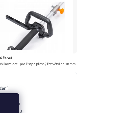
á čepel
uhlíkové oceli pro čistý a přesný řez větví do 18 mm.
žení
tvary plotu
ého kroužku