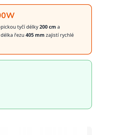
200W
opickou tyčí délky
200 cm
a
 délka řezu
405 mm
zajistí rychlé