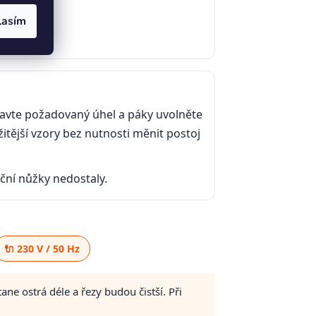
 pohodlná
lasím
stavte požadovaný úhel a páky uvolněte
itější vzory bez nutnosti měnit postoj
ční nůžky nedostaly.
🔌 230 V / 50 Hz
ne ostrá déle a řezy budou čistší. Při