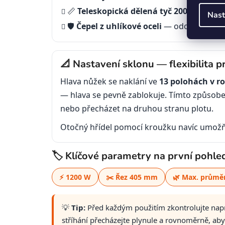
📏
Teleskopická dělená tyč 200 cm
— prá
Nast
🛡️
Čepel z uhlíkové oceli
— odolný materiá
📐 Nastavení sklonu — flexibilita p
Hlava nůžek se naklání ve
13 polohách v r
— hlava se pevně zablokuje. Tímto způsobem 
nebo přecházet na druhou stranu plotu.
Otočný hřídel pomocí kroužku navíc umož
🏷️ Klíčové parametry na první pohle
⚡ 1200 W
✂️ Řez 405 mm
🌿 Max. průmě
💡
Tip:
Před každým použitím zkontrolujte napnut
stříhání přecházejte plynule a rovnoměrně, aby