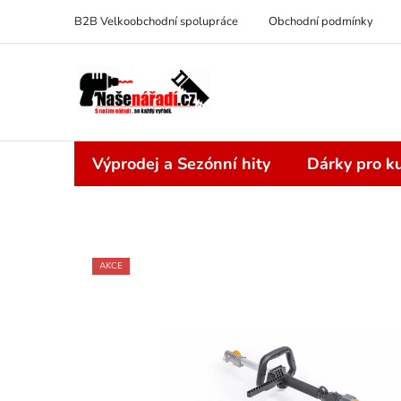
Přejít
B2B Velkoobchodní spolupráce
Obchodní podmínky
na
obsah
Výprodej a Sezónní hity
Dárky pro ku
AKCE