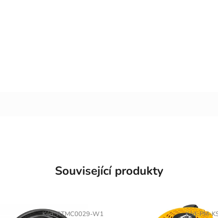
Související produkty
Kód:
RTMC0029-W1
Kód:
PM-KS