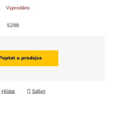
Vyprodáno
5298
Poptat u prodejce
Hlídat
Sdílet