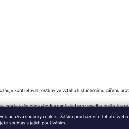
žňuje kontrolovat rostliny ve vztahu k slunečnímu záření, proto
, zda je vaše půda vhodná například pro výsadbu malin, které 
řádně užitečné, když chcete pěstovat zeleninu na vaší domácí 
web používá soubory cookie. Dalším procházením tohoto webu
kontrolovat, zda je správný čas na výsadbu zeleniny, protože 
jete souhlas s jejich používáním.