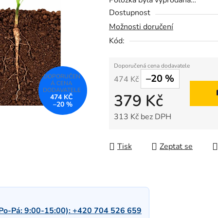
Položka byla vyprodána…
z
Dostupnost
5
Možnosti doručení
hvězdiček.
Kód:
–20 %
474 Kč
379 Kč
474 KČ
–20 %
313 Kč bez DPH
Měrná cena:
Tisk
Zeptat se
Po-Pá: 9:00-15:00):
+420 704 526 659