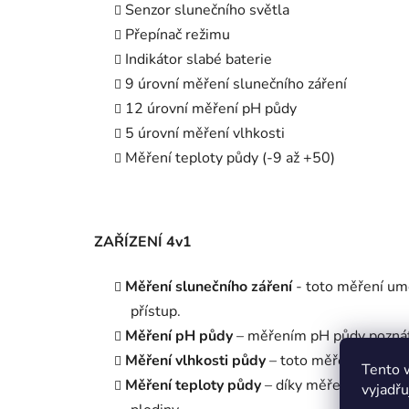
Senzor slunečního světla
Přepínač režimu
Indikátor slabé baterie
9 úrovní měření slunečního záření
12 úrovní měření pH půdy
5 úrovní měření vlhkosti
Měření teploty půdy (-9 až +50)
ZAŘÍZENÍ 4v1
Měření slunečního záření
- toto měření umo
přístup.
Měření pH půdy
– měřením pH půdy poznáte
Měření vlhkosti půdy
– toto měření je mimo
Tento 
Měření teploty půdy
– díky měření můžeme z
vyjadřu