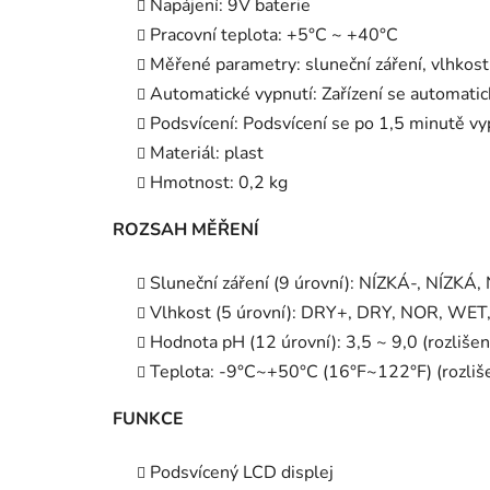
Napájení: 9V baterie
Pracovní teplota: +5°C ~ +40°C
Měřené parametry: sluneční záření, vlhkost
Automatické vypnutí: Zařízení se automatic
Podsvícení: Podsvícení se po 1,5 minutě v
Materiál: plast
Hmotnost: 0,2 kg
ROZSAH MĚŘENÍ
Sluneční záření (9 úrovní): NÍZKÁ-, NÍZ
Vlhkost (5 úrovní): DRY+, DRY, NOR, WE
Hodnota pH (12 úrovní): 3,5 ~ 9,0 (rozlišení
Teplota: -9°C~+50°C (16°F~122°F) (rozliše
FUNKCE
Podsvícený LCD displej