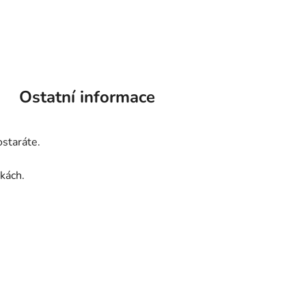
Ostatní informace
ostaráte.
kách.