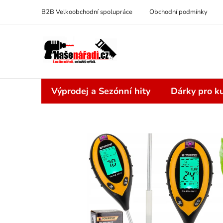
Přejít
B2B Velkoobchodní spolupráce
Obchodní podmínky
na
obsah
Výprodej a Sezónní hity
Dárky pro ku