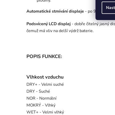
plodiny.
Nast
Automatické stmívání displeje
- po 90 sekundác
Podsvícený LCD displej
- dobře čitelný jasný d
čemuž má vliv na delší výdrž baterie.
POPIS FUNKCE:
Vlhkost vzduchu
DRY+ - Velmi suché
DRY - Suché
NOR - Normální
MOKRÝ - Vlhký
WET+ - Velmi vlhký