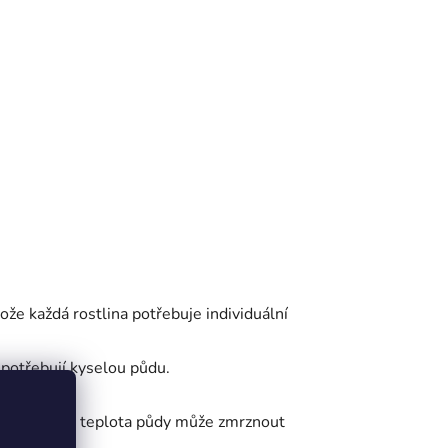
že každá rostlina potřebuje individuální
potřebují kyselou půdu.
zahradě.
příliš nízká teplota půdy může zmrznout