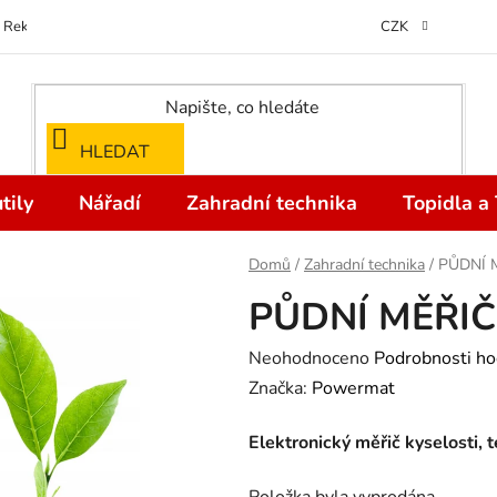
Reklamace
Kontakty
Doprava a Platba
Odstoupení od kupní
CZK
HLEDAT
tily
Nářadí
Zahradní technika
Topidla a
Domů
/
Zahradní technika
/
PŮDNÍ 
PŮDNÍ MĚŘIČ
Průměrné
Neohodnoceno
Podrobnosti ho
hodnocení
Značka:
Powermat
produktu
Elektronický měřič kyselosti, t
je
0,0