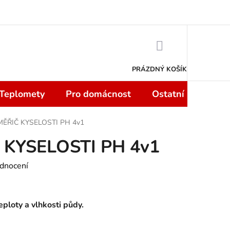
 smlouvy do 14 dní
Podmínky ochrany osobních údajů
Moje objedn
NÁKUPNÍ
KOŠÍK
PRÁZDNÝ KOŠÍK
 Teplomety
Pro domácnost
Ostatní
Sport
MĚŘIČ KYSELOSTI PH 4v1
 KYSELOSTI PH 4v1
dnocení
eploty a vlhkosti půdy.