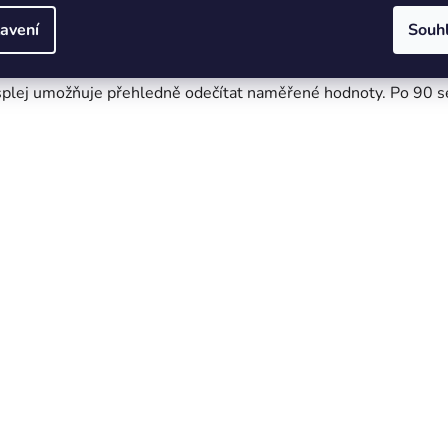
avení
Souh
h se displej vypne, díky čemuž se spotřeba baterie sníží na po
isplej umožňuje přehledně odečítat naměřené hodnoty. Po 90 se