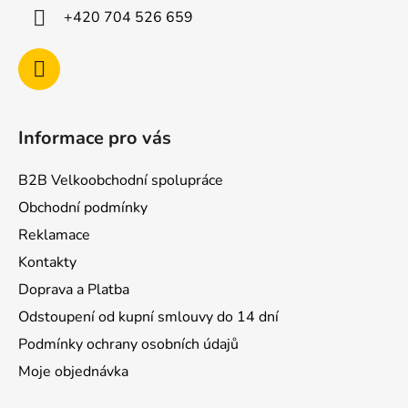
p
í
+420 704 526 659
r
v
k
y
v
ý
Informace pro vás
p
i
B2B Velkoobchodní spolupráce
s
u
Obchodní podmínky
Reklamace
Kontakty
Doprava a Platba
Odstoupení od kupní smlouvy do 14 dní
Podmínky ochrany osobních údajů
Moje objednávka