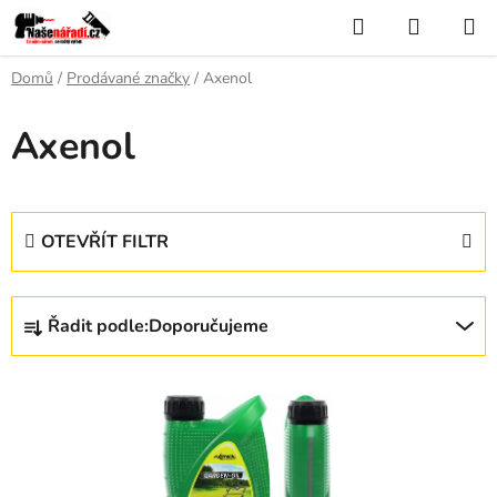
Přejít
Hledat
NÁKUP
na
KOŠÍK
obsah
Domů
/
Prodávané značky
/
Axenol
Axenol
OTEVŘÍT FILTR
Ř
Řadit podle:
Doporučujeme
a
z
V
e
ý
n
p
í
i
p