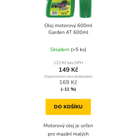
s
r
p
o
r
d
Olej motorový 600ml
o
u
Garden 4T 600ml
d
k
u
t
Skladem
(>5 ks)
k
ů
t
123 Kč bez DPH
ů
149 Kč
169 Kč
(–11 %)
DO KOŠÍKU
Motorový olej je určen
pro mazání malých