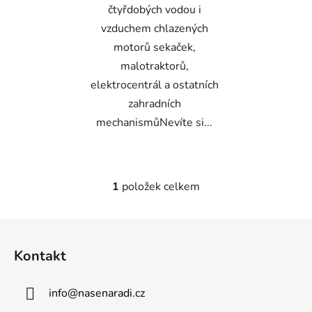
čtyřdobých vodou i
vzduchem chlazených
motorů sekaček,
malotraktorů,
elektrocentrál a ostatních
zahradních
mechanismůNevíte si...
1
položek celkem
O
v
l
Z
á
á
d
Kontakt
p
a
a
c
info
@
nasenaradi.cz
t
í